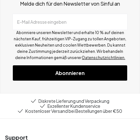
Melde dich für den Newsletter von Sinful an
E-Mail Adresse eingeben
Abonniere unseren Newsletter und erhalte 10 % auf deinen
nächsten Kauf, frühzeitigen VIP-Zugang zu tollen Angeboten,
exklusiven Neuheiten und coolen Wettbewerben.
Du kannst
deine Zustimmung jederzeit zurückziehen. Wir behandeln
deine Informationen gemä
ß
unserer
Datenschutzrichtlinien.
Abonnieren
Diskrete Lieferung und Verpackung
Exzellenter Kundenservice
Kostenloser Versand bei Bestellungen über €50
Support