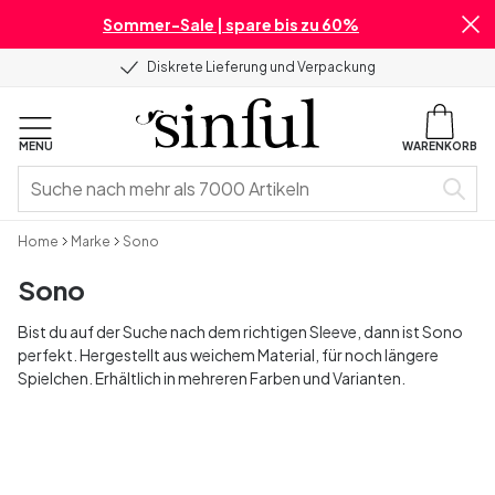
Sommer-Sale | spare bis zu 60%
Diskrete Lieferung und Verpackung
MENU
WARENKORB
Home
Marke
Sono
Sono
Bist du auf der Suche nach dem richtigen Sleeve, dann ist Sono
perfekt. Hergestellt aus weichem Material, für noch längere
Spielchen. Erhältlich in mehreren Farben und Varianten.