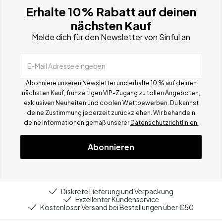
Erhalte 10% Rabatt auf deinen
nächsten Kauf
Melde dich für den Newsletter von Sinful an
E-Mail Adresse eingeben
Abonniere unseren Newsletter und erhalte 10 % auf deinen
nächsten Kauf, frühzeitigen VIP-Zugang zu tollen Angeboten,
exklusiven Neuheiten und coolen Wettbewerben.
Du kannst
deine Zustimmung jederzeit zurückziehen. Wir behandeln
deine Informationen gemä
ß
unserer
Datenschutzrichtlinien.
Abonnieren
Diskrete Lieferung und Verpackung
Exzellenter Kundenservice
Kostenloser Versand bei Bestellungen über €50