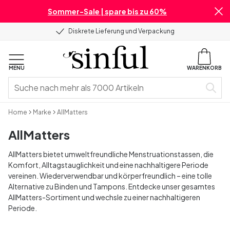
Sommer-Sale | spare bis zu 60%
Diskrete Lieferung und Verpackung
MENU
WARENKORB
Home
Marke
AllMatters
AllMatters
AllMatters bietet umweltfreundliche Menstruationstassen, die
Komfort, Alltagstauglichkeit und eine nachhaltigere Periode
vereinen. Wiederverwendbar und körperfreundlich – eine tolle
Alternative zu Binden und Tampons. Entdecke unser gesamtes
AllMatters-Sortiment und wechsle zu einer nachhaltigeren
Periode.