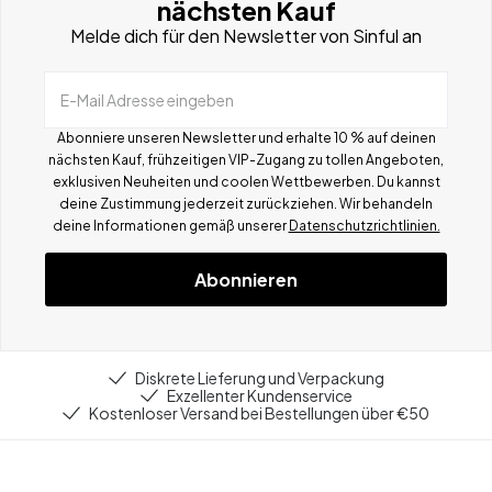
nächsten Kauf
Melde dich für den Newsletter von Sinful an
E-Mail Adresse eingeben
Abonniere unseren Newsletter und erhalte 10 % auf deinen
nächsten Kauf, frühzeitigen VIP-Zugang zu tollen Angeboten,
exklusiven Neuheiten und coolen Wettbewerben.
Du kannst
deine Zustimmung jederzeit zurückziehen. Wir behandeln
deine Informationen gemä
ß
unserer
Datenschutzrichtlinien.
Abonnieren
Diskrete Lieferung und Verpackung
Exzellenter Kundenservice
Kostenloser Versand bei Bestellungen über €50