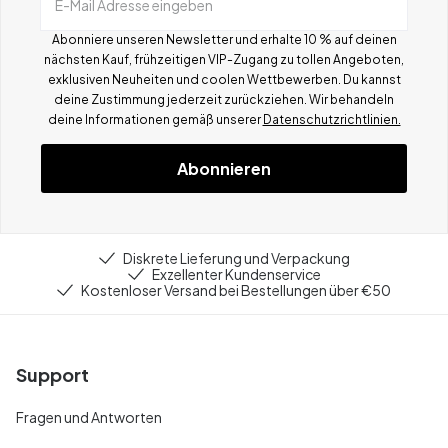
E-Mail Adresse eingeben
Abonniere unseren Newsletter und erhalte 10 % auf deinen
nächsten Kauf, frühzeitigen VIP-Zugang zu tollen Angeboten,
exklusiven Neuheiten und coolen Wettbewerben.
Du kannst
deine Zustimmung jederzeit zurückziehen. Wir behandeln
deine Informationen gemä
ß
unserer
Datenschutzrichtlinien.
Abonnieren
Diskrete Lieferung und Verpackung
Exzellenter Kundenservice
Kostenloser Versand bei Bestellungen über €50
Support
Fragen und Antworten