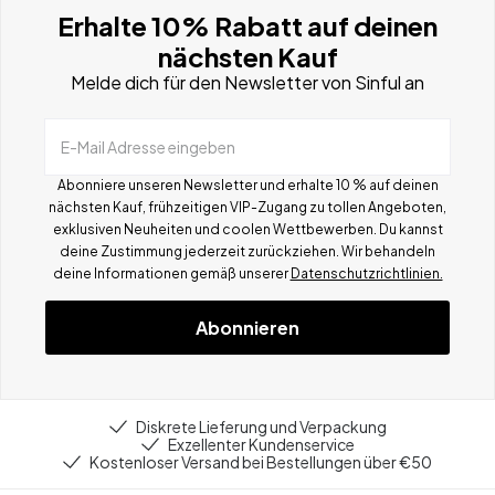
Erhalte 10% Rabatt auf deinen
nächsten Kauf
Melde dich für den Newsletter von Sinful an
E-Mail Adresse eingeben
Abonniere unseren Newsletter und erhalte 10 % auf deinen
nächsten Kauf, frühzeitigen VIP-Zugang zu tollen Angeboten,
exklusiven Neuheiten und coolen Wettbewerben.
Du kannst
deine Zustimmung jederzeit zurückziehen. Wir behandeln
deine Informationen gemä
ß
unserer
Datenschutzrichtlinien.
Abonnieren
Diskrete Lieferung und Verpackung
Exzellenter Kundenservice
Kostenloser Versand bei Bestellungen über €50