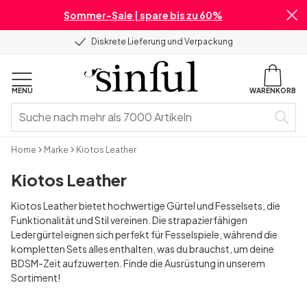
Sommer-Sale | spare bis zu 60%
Diskrete Lieferung und Verpackung
MENU
WARENKORB
Home
Marke
Kiotos Leather
Kiotos Leather
Kiotos Leather bietet hochwertige Gürtel und Fesselsets, die
Funktionalität und Stil vereinen. Die strapazierfähigen
Ledergürtel eignen sich perfekt für Fesselspiele, während die
kompletten Sets alles enthalten, was du brauchst, um deine
BDSM-Zeit aufzuwerten. Finde die Ausrüstung in unserem
Sortiment!