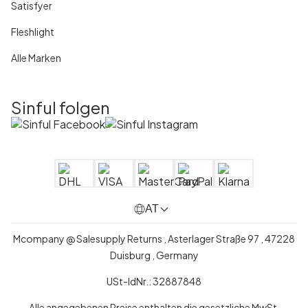
Satisfyer
Fleshlight
Alle Marken
Sinful folgen
AT
Mcompany @ Salesupply Returns , Asterlager Straße 97 , 47228
Duisburg , Germany
USt-IdNr.: 32887848
Alle angegebenen Preise enthalten die gesetzliche MwSt.