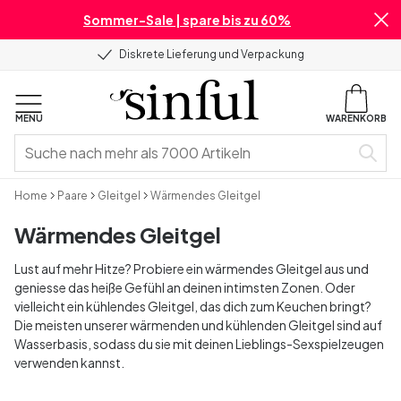
Sommer-Sale | spare bis zu 60%
Diskrete Lieferung und Verpackung
MENU
WARENKORB
Home
Paare
Gleitgel
Wärmendes Gleitgel
Wärmendes Gleitgel
Lust auf mehr Hitze? Probiere ein wärmendes Gleitgel aus und
geniesse das heiße Gefühl an deinen intimsten Zonen. Oder
vielleicht ein kühlendes Gleitgel, das dich zum Keuchen bringt?
Die meisten unserer wärmenden und kühlenden Gleitgel sind auf
Wasserbasis, sodass du sie mit deinen Lieblings-Sexspielzeugen
verwenden kannst.