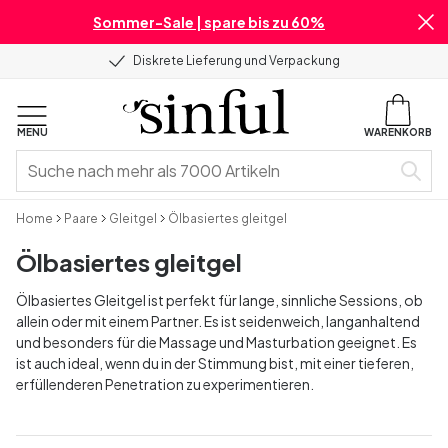
Sommer-Sale | spare bis zu 60%
Diskrete Lieferung und Verpackung
MENU
WARENKORB
Home
Paare
Gleitgel
Ölbasiertes gleitgel
Ölbasiertes gleitgel
Ölbasiertes Gleitgel ist perfekt für lange, sinnliche Sessions, ob
allein oder mit einem Partner. Es ist seidenweich, langanhaltend
und besonders für die Massage und Masturbation geeignet. Es
ist auch ideal, wenn du in der Stimmung bist, mit einer tieferen,
erfüllenderen Penetration zu experimentieren.