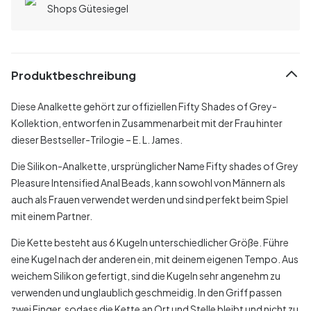
Shops Gütesiegel
Produktbeschreibung
Diese Analkette gehört zur offiziellen Fifty Shades of Grey-
Kollektion, entworfen in Zusammenarbeit mit der Frau hinter
dieser Bestseller-Trilogie – E. L. James.
Die Silikon-Analkette, ursprünglicher Name Fifty shades of Grey
Pleasure Intensified Anal Beads, kann sowohl von Männern als
auch als Frauen verwendet werden und sind perfekt beim Spiel
mit einem Partner.
Die Kette besteht aus 6 Kugeln unterschiedlicher Größe. Führe
eine Kugel nach der anderen ein, mit deinem eigenen Tempo. Aus
weichem Silikon gefertigt, sind die Kugeln sehr angenehm zu
verwenden und unglaublich geschmeidig. In den Griff passen
zwei Finger, sodass die Kette an Ort und Stelle bleibt und nicht zu