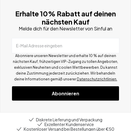
Erhalte 10% Rabatt auf deinen
nächsten Kauf
Melde dich für den Newsletter von Sinful an
E-Mail Adresse eingeben
Abonniere unseren Newsletter und erhalte 10 % auf deinen
nächsten Kauf, frühzeitigen VIP-Zugang zu tollen Angeboten,
exklusiven Neuheiten und coolen Wettbewerben.
Du kannst
deine Zustimmung jederzeit zurückziehen. Wir behandeln
deine Informationen gemä
ß
unserer
Datenschutzrichtlinien.
Abonnieren
Diskrete Lieferung und Verpackung
Exzellenter Kundenservice
Kostenloser Versand bei Bestellungen über €50