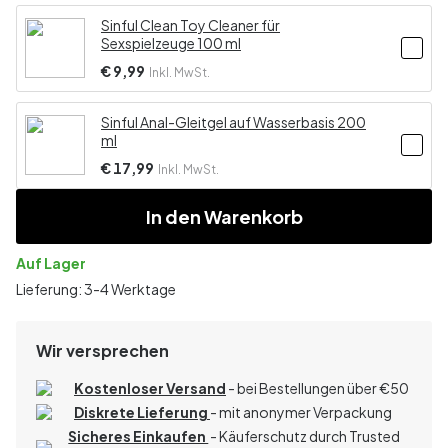
Sinful Clean Toy Cleaner für
Sexspielzeuge 100 ml
€ 9,99
Inkl. MwSt.
Sinful Anal-Gleitgel auf Wasserbasis 200
ml
€ 17,99
Inkl. MwSt.
In den Warenkorb
Auf Lager
Lieferung: 3-4 Werktage
Wir versprechen
Kostenloser Versand
- bei Bestellungen über
€
50
Diskrete Lieferung
- mit anonymer Verpackung
Sicheres Einkaufen
- Käuferschutz durch Trusted