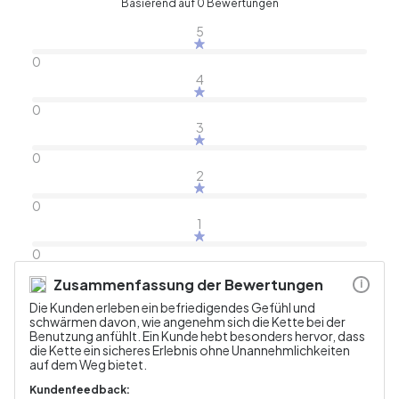
Basierend auf 0 Bewertungen
5
0
4
0
3
0
2
0
1
0
Zusammenfassung der Bewertungen
i
Die Kunden erleben ein befriedigendes Gefühl und
schwärmen davon, wie angenehm sich die Kette bei der
Benutzung anfühlt. Ein Kunde hebt besonders hervor, dass
die Kette ein sicheres Erlebnis ohne Unannehmlichkeiten
auf dem Weg bietet.
Kundenfeedback: