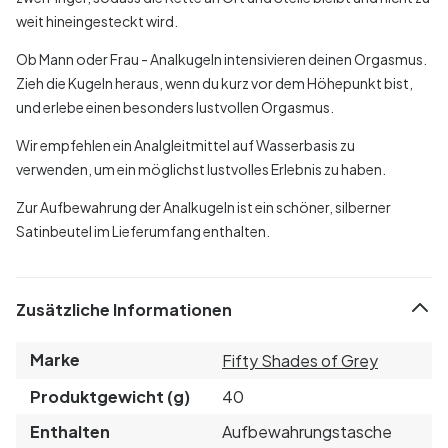
weit hineingesteckt wird.
Ob Mann oder Frau - Analkugeln intensivieren deinen Orgasmus.
Zieh die Kugeln heraus, wenn du kurz vor dem Höhepunkt bist,
und erlebe einen besonders lustvollen Orgasmus.
Wir empfehlen ein Analgleitmittel auf Wasserbasis zu
verwenden, um ein möglichst lustvolles Erlebnis zu haben.
Zur Aufbewahrung der Analkugeln ist ein schöner, silberner
Satinbeutel im Lieferumfang enthalten.
Zusätzliche Informationen
Marke
Fifty Shades of Grey
Produktgewicht (g)
40
Enthalten
Aufbewahrungstasche