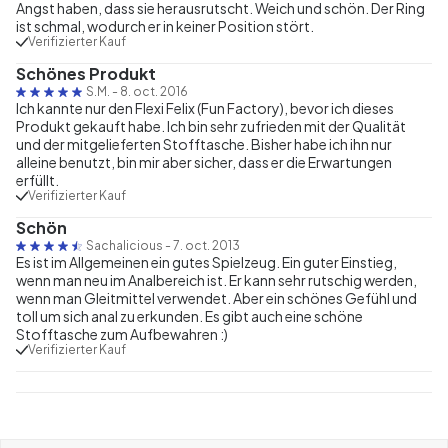
Angst haben, dass sie herausrutscht. Weich und schön. Der Ring
ist schmal, wodurch er in keiner Position stört.
Verifizierter Kauf
Schönes Produkt
S.M.
-
8. oct. 2016
Ich kannte nur den Flexi Felix (Fun Factory), bevor ich dieses
Produkt gekauft habe. Ich bin sehr zufrieden mit der Qualität
und der mitgelieferten Stofftasche. Bisher habe ich ihn nur
alleine benutzt, bin mir aber sicher, dass er die Erwartungen
erfüllt.
Verifizierter Kauf
Schön
Sachalicious
-
7. oct. 2013
Es ist im Allgemeinen ein gutes Spielzeug. Ein guter Einstieg,
wenn man neu im Analbereich ist. Er kann sehr rutschig werden,
wenn man Gleitmittel verwendet. Aber ein schönes Gefühl und
toll um sich anal zu erkunden. Es gibt auch eine schöne
Stofftasche zum Aufbewahren :)
Verifizierter Kauf