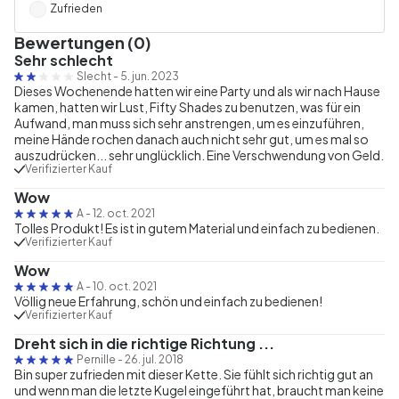
Zufrieden
Bewertungen (0)
Sehr schlecht
Slecht
-
5. jun. 2023
Dieses Wochenende hatten wir eine Party und als wir nach Hause
kamen, hatten wir Lust, Fifty Shades zu benutzen, was für ein
Aufwand, man muss sich sehr anstrengen, um es einzuführen,
meine Hände rochen danach auch nicht sehr gut, um es mal so
auszudrücken... sehr unglücklich. Eine Verschwendung von Geld.
Verifizierter Kauf
Wow
A
-
12. oct. 2021
Tolles Produkt! Es ist in gutem Material und einfach zu bedienen.
Verifizierter Kauf
Wow
A
-
10. oct. 2021
Völlig neue Erfahrung, schön und einfach zu bedienen!
Verifizierter Kauf
Dreht sich in die richtige Richtung ...
Pernille
-
26. jul. 2018
Bin super zufrieden mit dieser Kette. Sie fühlt sich richtig gut an
und wenn man die letzte Kugel eingeführt hat, braucht man keine