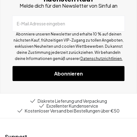
Melde dich für den Newsletter von Sinful an
E-Mail Adresse eingeben
Abonniere unseren Newsletter und erhalte 10 % auf deinen
nächsten Kauf, frühzeitigen VIP-Zugang zu tollen Angeboten,
exklusiven Neuheiten und coolen Wettbewerben.
Du kannst
deine Zustimmung jederzeit zurückziehen. Wir behandeln
deine Informationen gemä
ß
unserer
Datenschutzrichtlinien.
Abonnieren
Diskrete Lieferung und Verpackung
Exzellenter Kundenservice
Kostenloser Versand bei Bestellungen über €50
Support