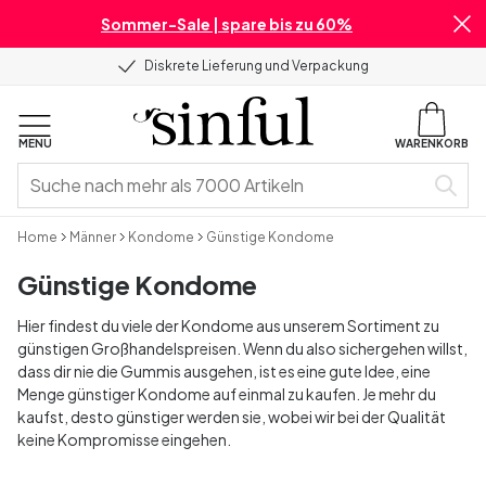
Sommer-Sale | spare bis zu 60%
Diskrete Lieferung und Verpackung
MENU
WARENKORB
Home
Männer
Kondome
Günstige Kondome
Günstige Kondome
Hier findest du viele der Kondome aus unserem Sortiment zu
günstigen Großhandelspreisen. Wenn du also sichergehen willst,
dass dir nie die Gummis ausgehen, ist es eine gute Idee, eine
Menge günstiger Kondome auf einmal zu kaufen. Je mehr du
kaufst, desto günstiger werden sie, wobei wir bei der Qualität
keine Kompromisse eingehen.