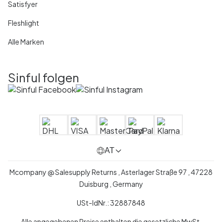
Satisfyer
Fleshlight
Alle Marken
Sinful folgen
AT
Mcompany @ Salesupply Returns , Asterlager Straße 97 , 47228
Duisburg , Germany
USt-IdNr.: 32887848
Alle angegebenen Preise enthalten die gesetzliche MwSt.