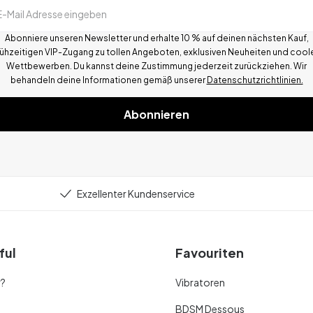
E-Mail Adresse eingeben
Abonniere unseren Newsletter und erhalte 10 % auf deinen nächsten Kauf,
rühzeitigen VIP-Zugang zu tollen Angeboten, exklusiven Neuheiten und cool
Wettbewerben.
Du kannst deine Zustimmung jederzeit zurückziehen. Wir
behandeln deine Informationen gemä
ß
unserer
Datenschutzrichtlinien.
Abonnieren
Exzellenter Kundenservice
ful
Favouriten
r?
Vibratoren
BDSM Dessous