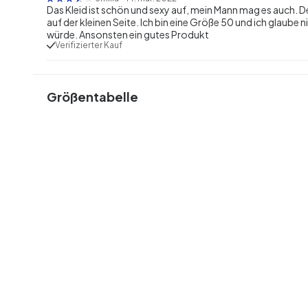
Das Kleid ist schön und sexy auf, mein Mann mag es auch. Der
auf der kleinen Seite. Ich bin eine Größe 50 und ich glaube 
würde. Ansonsten ein gutes Produkt
Verifizierter Kauf
Größentabelle