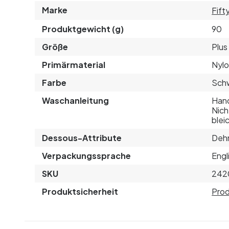
Marke
Fift
Produktgewicht (g)
90
Größe
Plus
Primärmaterial
Nyl
Farbe
Sch
Waschanleitung
Hand
Nich
blei
Dessous-Attribute
Deh
Verpackungssprache
Engl
SKU
242
Produktsicherheit
Prod