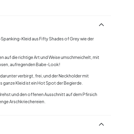
-Spanking-Kleid aus Fifty Shades of Grey wie der
en auf die richtige Art und Weise umschmeichelt, mit
elosen, aufregenden Babe-Look!
 darunter verbirgt, frei, und der Neckholder mit
 ganze Kleid ist ein Hot Spot der Begierde.
ehst und den offenen Ausschnitt auf dem Pfirsich
Menge Arschkriechereien.