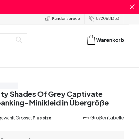
Kundenservice
0720881333
Warenkorb
are 20%
fty Shades Of Grey Captivate
anking-Minikleid in Übergröße
Größentabelle
gewählt Grösse:
Plus size