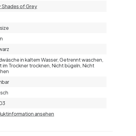
y Shades of Grey
 size
on
warz
wäsche in kaltem Wasser, Getrennt waschen,
t im Trockner trocknen, Nicht bügeln, Nicht
chen
nbar
isch
03
uktinformation ansehen