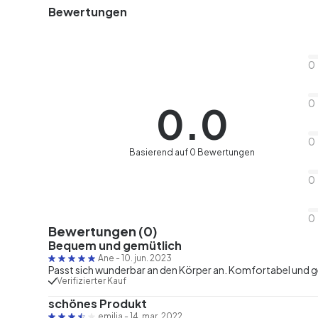
Bewertungen
0
0
0.0
0
Basierend auf 0 Bewertungen
0
0
Bewertungen (0)
Bequem und gemütlich
Ane
-
10. jun. 2023
Passt sich wunderbar an den Körper an. Komfortabel und 
Verifizierter Kauf
schönes Produkt
emilia
-
14. mar. 2022