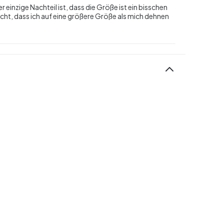
 einzige Nachteil ist, dass die Größe ist ein bisschen
nicht, dass ich auf eine größere Größe als mich dehnen