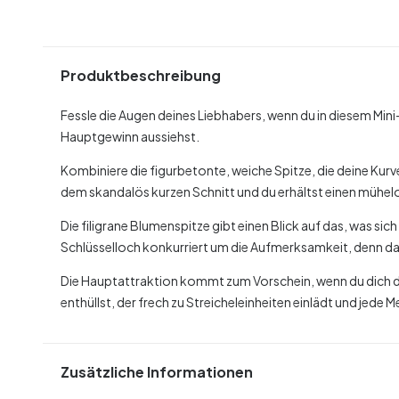
Produktbeschreibung
Fessle die Augen deines Liebhabers, wenn du in diesem Mini
Hauptgewinn aussiehst.
Kombiniere die figurbetonte, weiche Spitze, die deine Kurv
dem skandalös kurzen Schnitt und du erhältst einen müh
Die filigrane Blumenspitze gibt einen Blick auf das, was sich
Schlüsselloch konkurriert um die Aufmerksamkeit, denn das
Die Hauptattraktion kommt zum Vorschein, wenn du dich dr
enthüllst, der frech zu Streicheleinheiten einlädt und jede 
Zusätzliche Informationen