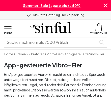
Sommer-Sale | spare bis zu 60%
Diskrete Lieferung und Verpackung
MENU
WARENKORB
Home
Frauen
Vibratoren
Vibro-Eier
App-gesteuerte Vibro-Eier
App-gesteuerte Vibro-Eier
Ein App-gesteuertes Vibro-Ei macht es dir leicht, das Spiel auch
unterwegs fortzusetzen. Diskret, aufregend und voller
Möglichkeiten – egal, ob du oder dein Partner die Fernbedienung
habt, prickelnde Erlebnisse warten sowohl im als auch außerhalb
des Schlafzimmers auf euch. Schau dir hier unser Angebot an.