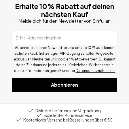
Erhalte 10% Rabatt auf deinen
nächsten Kauf
Melde dich für den Newsletter von Sinful an
E-Mail Adresse eingeben
Abonniere unseren Newsletter und erhalte 10 % auf deinen
nächsten Kauf, frühzeitigen VIP-Zugang zu tollen Angeboten,
exklusiven Neuheiten und coolen Wettbewerben.
Du kannst
deine Zustimmung jederzeit zurückziehen. Wir behandeln
deine Informationen gemä
ß
unserer
Datenschutzrichtlinien.
Abonnieren
Diskrete Lieferung und Verpackung
Exzellenter Kundenservice
Kostenloser Versand bei Bestellungen über €50