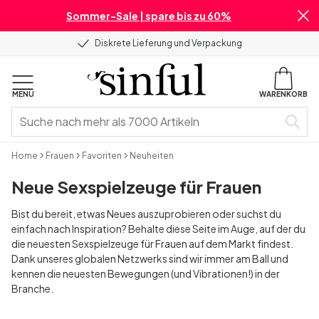
Sommer-Sale | spare bis zu 60%
Diskrete Lieferung und Verpackung
MENU
WARENKORB
Home
Frauen
Favoriten
Neuheiten
Neue Sexspielzeuge für Frauen
Bist du bereit, etwas Neues auszuprobieren oder suchst du
einfach nach Inspiration? Behalte diese Seite im Auge, auf der du
die neuesten Sexspielzeuge für Frauen auf dem Markt findest.
Dank unseres globalen Netzwerks sind wir immer am Ball und
kennen die neuesten Bewegungen (und Vibrationen!) in der
Branche.