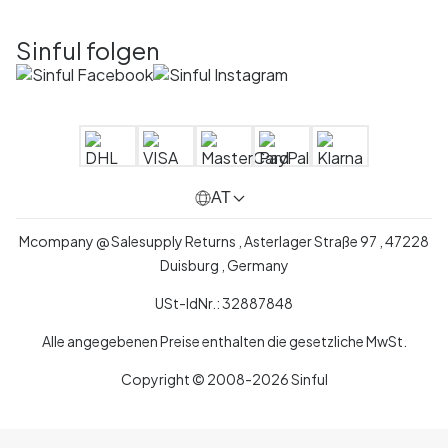
Sinful folgen
AT
Mcompany @ Salesupply Returns , Asterlager Straße 97 , 47228
Duisburg , Germany
USt-IdNr.: 32887848
Alle angegebenen Preise enthalten die gesetzliche MwSt.
Copyright © 2008-2026 Sinful