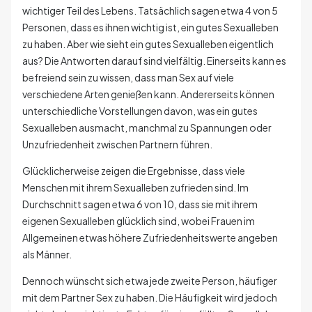
wichtiger Teil des Lebens. Tatsächlich sagen etwa 4 von 5
Personen, dass es ihnen wichtig ist, ein gutes Sexualleben
zu haben. Aber wie sieht ein gutes Sexualleben eigentlich
aus? Die Antworten darauf sind vielfältig. Einerseits kann es
befreiend sein zu wissen, dass man Sex auf viele
verschiedene Arten genießen kann. Andererseits können
unterschiedliche Vorstellungen davon, was ein gutes
Sexualleben ausmacht, manchmal zu Spannungen oder
Unzufriedenheit zwischen Partnern führen.
Glücklicherweise zeigen die Ergebnisse, dass viele
Menschen mit ihrem Sexualleben zufrieden sind. Im
Durchschnitt sagen etwa 6 von 10, dass sie mit ihrem
eigenen Sexualleben glücklich sind, wobei Frauen im
Allgemeinen etwas höhere Zufriedenheitswerte angeben
als Männer.
Dennoch wünscht sich etwa jede zweite Person, häufiger
mit dem Partner Sex zu haben. Die Häufigkeit wird jedoch