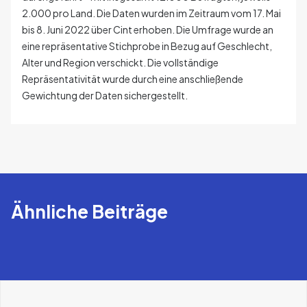
2.000 pro Land. Die Daten wurden im Zeitraum vom 17. Mai
bis 8. Juni 2022 über Cint erhoben. Die Umfrage wurde an
eine repräsentative Stichprobe in Bezug auf Geschlecht,
Alter und Region verschickt. Die vollständige
Repräsentativität wurde durch eine anschließende
Gewichtung der Daten sichergestellt.
Ähnliche Beiträge