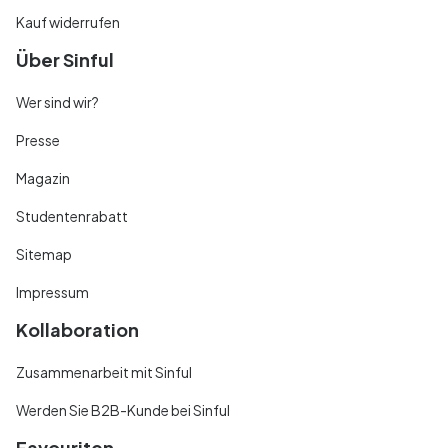
Kauf widerrufen
Über Sinful
Wer sind wir?
Presse
Magazin
Studentenrabatt
Sitemap
Impressum
Kollaboration
Zusammenarbeit mit Sinful
Werden Sie B2B-Kunde bei Sinful
Favouriten