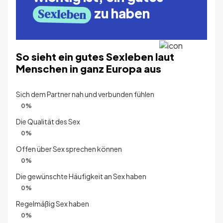
zu haben
Sexleben
So sieht ein gutes Sexleben laut
Menschen in ganz Europa aus
Sich dem Partner nah und verbunden fühlen
0
%
Die Qualität des Sex
0
%
Offen über Sex sprechen können
0
%
Die gewünschte Häufigkeit an Sex haben
0
%
Regelmäßig Sex haben
0
%