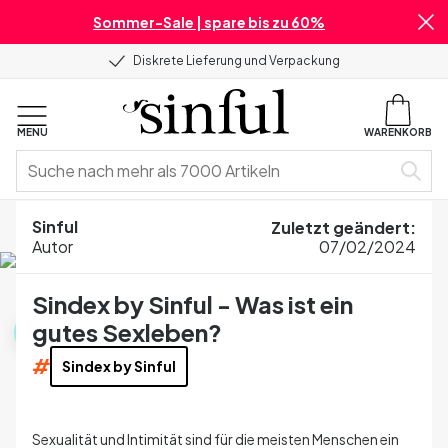
Sommer-Sale | spare bis zu 60%
Diskrete Lieferung und Verpackung
MENU
WARENKORB
Home
Blog
Neuigkeiten
Sinful
Zuletzt geändert
:
Sindex by Sinful - Was ist ein gutes Sexleben?
Autor
07/02/2024
Sindex by Sinful - Was ist ein
Neuigkeiten
gutes Sexleben?
#
Sindex by Sinful
Sexualität und Intimität sind für die meisten Menschen ein