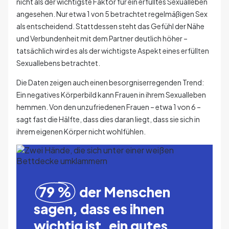
nicht als der wichtigste Faktor für ein erfülltes Sexualleben
angesehen. Nur etwa 1 von 5 betrachtet regelmäßigen Sex
als entscheidend. Stattdessen steht das Gefühl der Nähe
und Verbundenheit mit dem Partner deutlich höher –
tatsächlich wird es als der wichtigste Aspekt eines erfüllten
Sexuallebens betrachtet.
Die Daten zeigen auch einen besorgniserregenden Trend:
Ein negatives Körperbild kann Frauen in ihrem Sexualleben
hemmen. Von den unzufriedenen Frauen – etwa 1 von 6 –
sagt fast die Hälfte, dass dies daran liegt, dass sie sich in
ihrem eigenen Körper nicht wohlfühlen.
79 %
der Menschen
sagen, dass es ihnen
wichtig ist, ein gutes