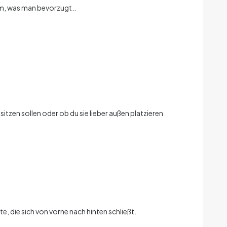
em, was man bevorzugt.
.
sitzen sollen oder ob du sie lieber außen platzieren
e, die sich von vorne nach hinten schließt.