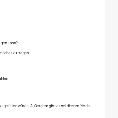
agen kann?
imliches zu tragen.
ählen.
mir gefallen würde. Außerdem gibt es bei diesem Modell