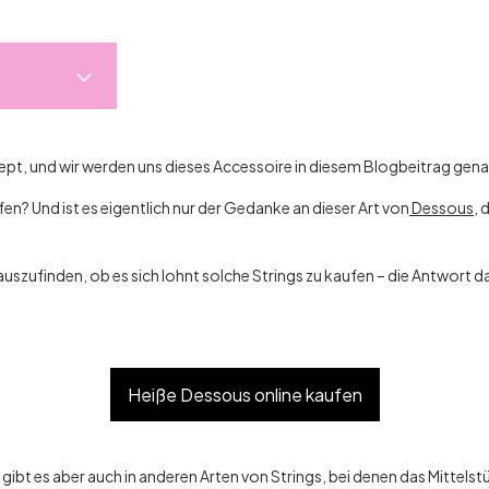
nzept, und wir werden uns dieses Accessoire in diesem Blogbeitrag gen
en? Und ist es eigentlich nur der Gedanke an dieser Art von
Dessous
, 
auszufinden, ob es sich lohnt solche Strings zu kaufen – die Antwort
Heiße Dessous online kaufen
e gibt es aber auch in anderen Arten von Strings, bei denen das Mittels