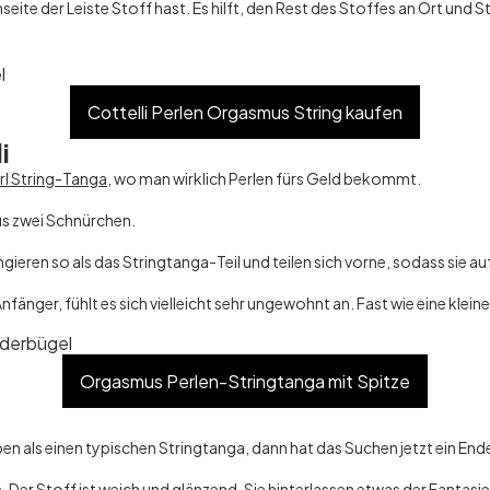
seite der Leiste Stoff hast. Es hilft, den Rest des Stoffes an Ort und S
Cottelli Perlen Orgasmus String kaufen
i
l String-Tanga
, wo man wirklich Perlen fürs Geld bekommt.
aus zwei Schnürchen.
ieren so als das Stringtanga-Teil und teilen sich vorne, sodass sie a
Anfänger, fühlt es sich vielleicht sehr ungewohnt an. Fast wie eine klei
Orgasmus Perlen-Stringtanga mit Spitze
n als einen typischen Stringtanga, dann hat das Suchen jetzt ein En
er Stoff ist weich und glänzend. Sie hinterlassen etwas der Fantasie...