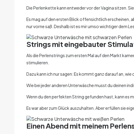
Die Perlenkette kann entweder vor der Vagina sitzen. Si
Es mag auf den ersten Blick offensichtlich erscheinen, ab
nur vorne saß. Deshalb ist es mir umso wichtiger dem Le
Strings mit eingebauter Stimula
Als die Perlenstrings zum ersten Mal auf den Markt kamen
stimulieren.
Dazu kann ich nur sagen: Es kommt ganz darauf an, wie 
Wie bei jeder anderen Unterwäsche musst du deinen indivi
Wenn du den perfekten String gefunden hast, kann es mi
Es war aber zum Glück auszuhalten. Aber erfüllen sie eigen
Einen Abend mit meinem Perlens