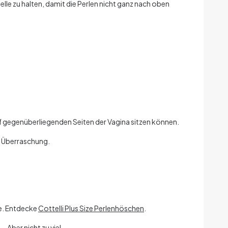
telle zu halten, damit die Perlen nicht ganz nach oben
uf gegenüberliegenden Seiten der Vagina sitzen können.
ne Überraschung.
de. Entdecke
Cottelli Plus Size Perlenhöschen
.
 Aber nicht zu viel.