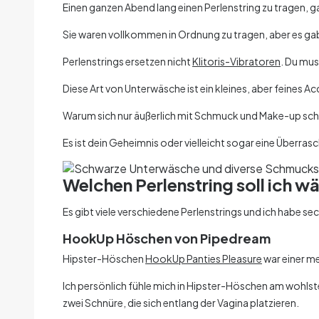
Einen ganzen Abend lang einen Perlenstring zu tragen, g
Sie waren vollkommen in Ordnung zu tragen, aber es ga
Perlenstrings ersetzen nicht
Klitoris-Vibratoren
. Du mus
Diese Art von Unterwäsche ist ein kleines, aber feines Ac
Warum sich nur äußerlich mit Schmuck und Make-up sch
Es ist dein Geheimnis oder vielleicht sogar eine Überrasc
Welchen Perlenstring soll ich w
Es gibt viele verschiedene Perlenstrings und ich habe se
HookUp Höschen von Pipedream
Hipster-Höschen
HookUp Panties Pleasure
war einer me
Ich persönlich fühle mich in Hipster-Höschen am wohlste
zwei Schnüre, die sich entlang der Vagina platzieren.