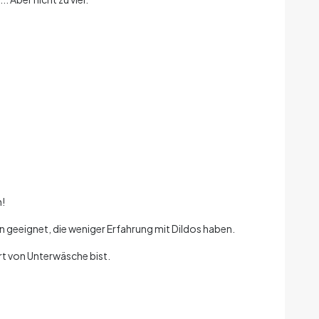
h!
en geeignet, die weniger Erfahrung mit Dildos haben.
Art von Unterwäsche bist.