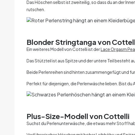
Das Höschen selbst ist zweiteilig, so dass du an der Innen
rutschen.
Blonder Stringtanga von Cottell
Ein weiteres Modell von Cottelli ist der
Lace Orgasm Pear
Das Stützteil ist aus Spitze und der untere Teil besteht 
Beide Perlenreihen sind hinten zusammengefügt und fung
Perfekt für diejenigen, die Perlenwäsche lieben. Bist du 
Plus-Size-Modell von Cottelli
Suchst du Perlenunterwäsche, die etwas mehr Stoff habe
Verführerisches Höschen mit hoher Leibhöhe und Spitze. D