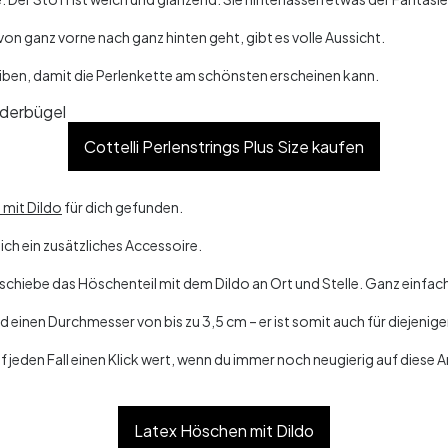
von ganz vorne nach ganz hinten geht, gibt es volle Aussicht.
bleiben, damit die Perlenkette am schönsten erscheinen kann.
Cottelli Perlenstrings Plus Size kaufen
 mit Dildo
für dich gefunden.
ich ein zusätzliches Accessoire.
 schiebe das Höschenteil mit dem Dildo an Ort und Stelle. Ganz einfac
d einen Durchmesser von bis zu 3,5 cm – er ist somit auch für diejenig
f jeden Fall einen Klick wert, wenn du immer noch neugierig auf diese 
Latex Höschen mit Dildo