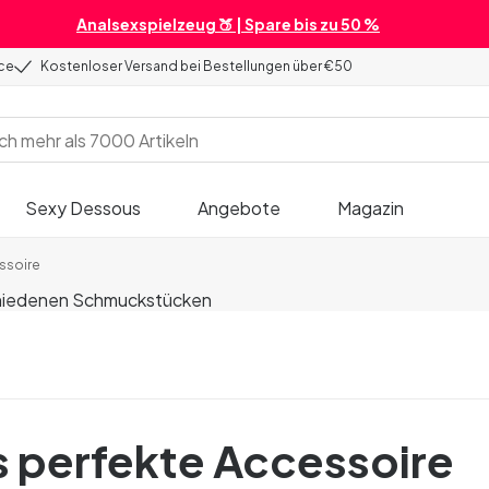
Analsexspielzeug 🍑 | Spare bis zu 50 %
ice
Kostenloser Versand bei Bestellungen über €50
Sexy Dessous
Angebote
Magazin
essoire
s perfekte Accessoire