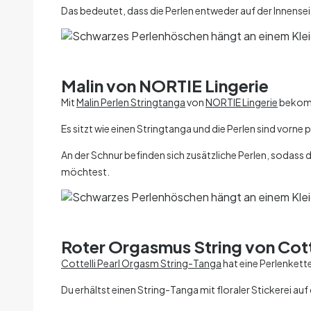
Das bedeutet, dass die Perlen entweder auf der Innens
Malin von NORTIE Lingerie
Mit
Malin Perlen Stringtanga
von
NORTIE Lingerie
bekomms
Es sitzt wie einen Stringtanga und die Perlen sind vorne p
An der Schnur befinden sich zusätzliche Perlen, sodass du
möchtest.
Roter Orgasmus String von Cott
Cottelli Pearl Orgasm String-Tanga
hat eine Perlenkette
Du erhältst einen String-Tanga mit floraler Stickerei au