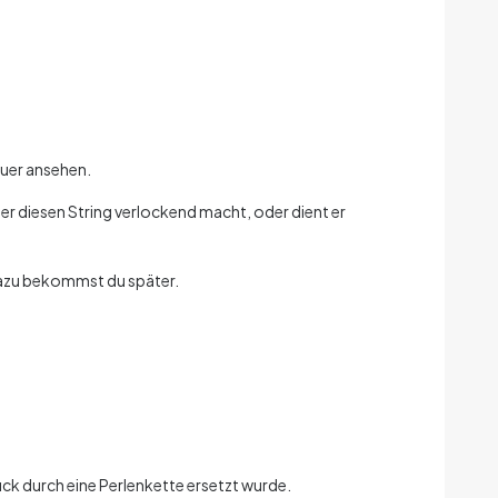
auer ansehen.
der diesen String verlockend macht, oder dient er
 dazu bekommst du später.
tück durch eine Perlenkette ersetzt wurde.