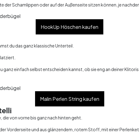
eite der Schamlippen oder auf der Außenseite sitzen können, je nachd
HookUp Höschen kaufen
t du das ganz klassische Unterteil.
latziert.
 ganz einfach selbst entscheiden kannst, ob sie eng an deiner Klitoris 
Malin Perlen String kaufen
elli
, die von vorne bis ganz nach hinten geht.
f der Vorderseite und aus glänzendem, rotem Stoff, mit einer Perlenkett