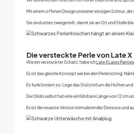
Mit einem offenen Design und einer einzigen Schnur, die 
Sie sind unten zweigeteilt, damit sie an Ort und Stelle 
Die versteckte Perle von Late X
Wie ein versteckter Schatz, habe ich
Late X Latex Panties
Es ist das gleiche Konzept wie bei den Perlenstring: Näml
Es funktioniert so: Lege das Stützteil um die Hüften und
Der Dildo selbst hat eine einführbare Länge von 12 cm un
Es ist die neueste Version stimulierender Dessous und au