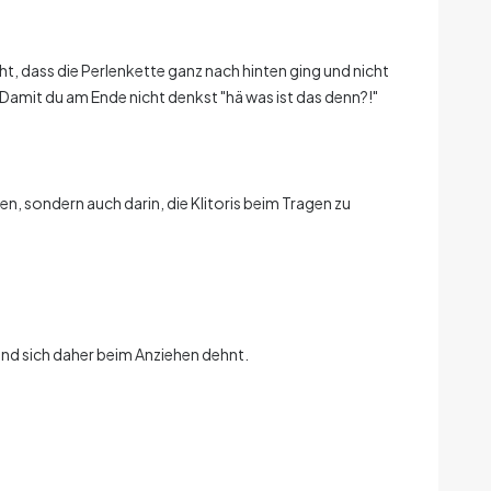
cht, dass die Perlenkette ganz nach hinten ging und nicht
 Damit du am Ende nicht denkst "hä was ist das denn?!"
n, sondern auch darin, die Klitoris beim Tragen zu
und sich daher beim Anziehen dehnt.