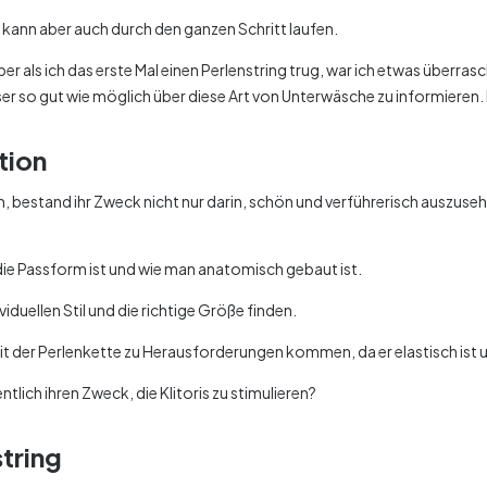
e kann aber auch durch den ganzen Schritt laufen.
er als ich das erste Mal einen Perlenstring trug, war ich etwas überras
ser so gut wie möglich über diese Art von Unterwäsche zu informieren.
tion
, bestand ihr Zweck nicht nur darin, schön und verführerisch auszusehe
die Passform ist und wie man anatomisch gebaut ist.
duellen Stil und die richtige Größe finden.
t der Perlenkette zu Herausforderungen kommen, da er elastisch ist 
tlich ihren Zweck, die Klitoris zu stimulieren?
tring