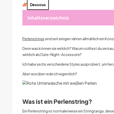
#
Dessous
Inhaltsverzeichnis
Perlenstrings
sind seit einigen Jahren allmählich ein Ko
Denn was können sie wirklich? Warum solltest du sie kauf
wirklich als Date-Night-Accessoire?
Ich habe sechs verschiedene Styles ausprobiert, um her
Aber worüber rede ich eigentlich?
Was ist ein Perlenstring?
Ein Perlenstring ist normalerweise ein Stringtanga, dies