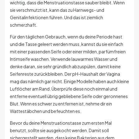
wichtig, dass die Menstruationstasse sauber bleibt. Wenn
sie verschmutzt ist, kann das zu Harnwegs- und
Genitalinfektionen führen. Und das ist ziemlich
schmerzhaft.
Für den täglichen Gebrauch, wenn du deine Periode hast
und die Tasse geleert werden muss, kannst du sie einfach
mit einer passenden Seife oder einer milden, parfümfreien
Intimseife waschen. Verwende lauwarmes Wasser und
denke daran, sie sehr gründlich abzuspülen, damit keine
Seifenreste zurückbleiben. Der pH-Haushalt der Vagina
mag das nämlich gar nicht. Einige Modelle haben auch kleine
Luftlöcher am Rand. Überprüfe diese noch einmal und
entferne eventuell übrig gebliebene Seife oder geronnenes
Blut. Wenn es schwer zu entfernen ist, nehme dir ein
Wattestäbchen und befeuchten es.
Bevor du deine Menstruationstasse zum ersten Mal
benutzt, sollte sie ausgekocht werden. Damit soll
sichergestellt werden, dass keine Bakterien aus dem