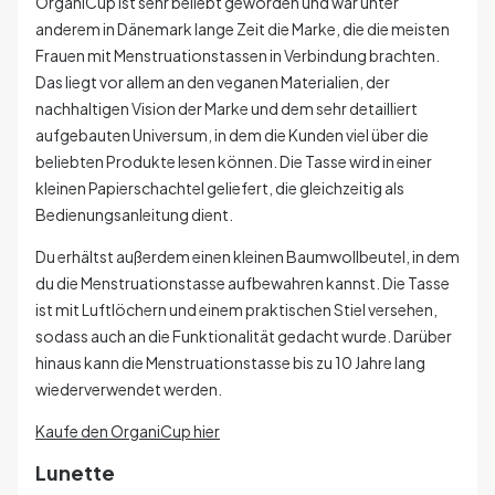
OrganiCup ist sehr beliebt geworden und war unter
anderem in Dänemark lange Zeit die Marke, die die meisten
Frauen mit Menstruationstassen in Verbindung brachten.
Das liegt vor allem an den veganen Materialien, der
nachhaltigen Vision der Marke und dem sehr detailliert
aufgebauten Universum, in dem die Kunden viel über die
beliebten Produkte lesen können. Die Tasse wird in einer
kleinen Papierschachtel geliefert, die gleichzeitig als
Bedienungsanleitung dient.
Du erhältst außerdem einen kleinen Baumwollbeutel, in dem
du die Menstruationstasse aufbewahren kannst. Die Tasse
ist mit Luftlöchern und einem praktischen Stiel versehen,
sodass auch an die Funktionalität gedacht wurde. Darüber
hinaus kann die Menstruationstasse bis zu 10 Jahre lang
wiederverwendet werden.
Kaufe den OrganiCup hier
Lunette