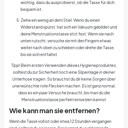
wichtig, dass du ausprobierst, ob die Tasse für dich
bequem ist.
Ziehe ein wenig an dem Stiel. Wenn du einen
Widerstand spürst, hat sich ein Vakuum gebildet und
deine Menstruationstasse sitzt fest. Wenn sie nach
unten rutscht, versuche sie mit den Fingern etwas
weiter nach oben zu schieben oder drehe die Tasse,
bis sie sich entfaltet.
Tipp! Beim ersten Verwenden dieses Hygieneproduktes,
solltest du zur Sicherheit noch eine Slipeinlage in deiner
Unterhose tragen. So brauchst du dir keine Sorgen über
unerwünschte rote Flecken machen. Es ist ganz normal,
dass es ein paar Versuche braucht, bis man du die
Menstruationstasse perfekt einsetzen kannst.
Wie kann man sie entfernen?
Wenn die Tasse voll ist oder etwa 12 Stunden vergangen
sind, solltest du sie leeren. Das kannst du auf folgende