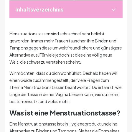
Inhaltsverzeichnis
Menstruationstassen
sind sehr schnell sehr beliebt
geworden. Immer mehr Frauen tauschen ihre Binden und
Tampons gegen diese umweltfreundlichere und günstigere
Alternative aus. Für viele jedoch ist dies eine völlig neue
Welt, die schwer zu verstehen scheint.
Wir möchten, dass du dich wohlfühlst. Deshalb haben wir
einen Guide zusammengestellt, der viele Fragen zum
Thema Menstruationstassen beantwortet. Du erfährst, wie
lange die Tasse in deiner Vagina bleiben kann, wie du sie am
besten einsetzt und vieles mehr.
Was ist eine Menstruationstasse?
Eine Menstruationstasse ist ein Hygieneprodukt und eine
Alternative zu Binden und Tampons. Sie hat die Form eines