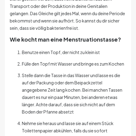
Transport oder der Produktion in deine Genitalien
gelangen. Das Gleiche gilt jedes Mal, wenn du deine Periode
bekommst und wenn sie aufhört. So kannst du dir sicher
sein, dass sie völlig bakterienfrei ist.
Wie kocht man eine Menstruationstasse?
Benutze einen Topf, der nicht zu klein ist
Fülle den Topf mit Wasser und bringe es zum Kochen
Stelle dann die Tasse in das Wasser und lasse es die
auf der Packung oder dem Beipackzettel
angegebene Zeit lang kochen. Bei manchen Tassen
dauert es nur ein paar Minuten, bei anderen etwas
länger. Achte darauf, dass sie sich nicht auf dem
Boden der Pfanne absetzt
Nehme sie heraus und lasse sie auf einem Stück
Toilettenpapier abkühlen, falls du sie sofort