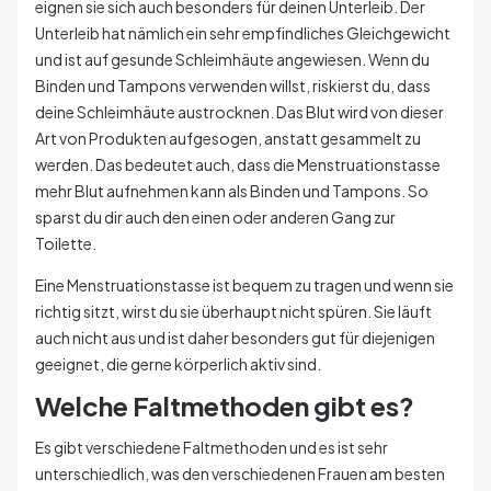
eignen sie sich auch besonders für deinen Unterleib. Der
Unterleib hat nämlich ein sehr empfindliches Gleichgewicht
und ist auf gesunde Schleimhäute angewiesen. Wenn du
Binden und Tampons verwenden willst, riskierst du, dass
deine Schleimhäute austrocknen. Das Blut wird von dieser
Art von Produkten aufgesogen, anstatt gesammelt zu
werden. Das bedeutet auch, dass die Menstruationstasse
mehr Blut aufnehmen kann als Binden und Tampons. So
sparst du dir auch den einen oder anderen Gang zur
Toilette.
Eine Menstruationstasse ist bequem zu tragen und wenn sie
richtig sitzt, wirst du sie überhaupt nicht spüren. Sie läuft
auch nicht aus und ist daher besonders gut für diejenigen
geeignet, die gerne körperlich aktiv sind.
Welche Faltmethoden gibt es?
Es gibt verschiedene Faltmethoden und es ist sehr
unterschiedlich, was den verschiedenen Frauen am besten