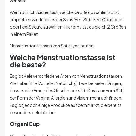
können.
Wenn du nicht sicher bist, welche Größe du wählen sollst,
empfehlen wir dir, eines der Satisfyer-Sets Feel Confident
oder Feel Secure zu wählen. Hier erhältst du gleich 2 Größen
in einem Paket.
Menstruationstassen von Satisfyer kaufen
Welche Menstruationstasse ist
die beste?
Es gibt viele verschiedene Arten von Menstruationstassen.
Alle haben ihre Vorteile. Natürlich gilt wie bei vielen Dingen,
dass es eine Frage des Geschmacks ist. Das kann vom Stil,
der Form der Vagina, Allergien und vielem mehr abhängen.
Es gibt jedoch einige Produkte auf dem Markt, die bereits
besonders beliebt sind.
OrganiCup