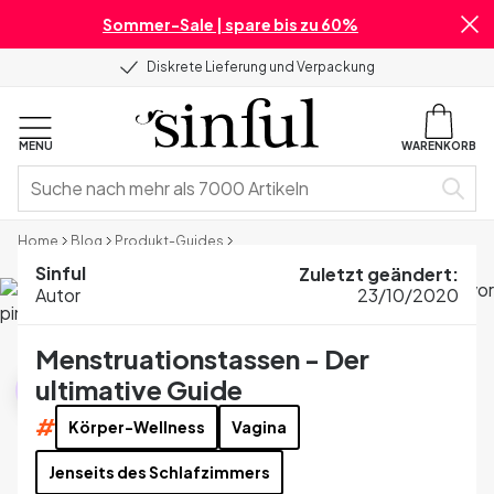
Sommer-Sale | spare bis zu 60%
Diskrete Lieferung und Verpackung
MENU
WARENKORB
Home
Blog
Produkt-Guides
Menstruationstassen - Der ultimative Guide
Sinful
Zuletzt geändert
:
Autor
23/10/2020
Menstruationstassen - Der
Produkt-Guides
ultimative Guide
#
Körper-Wellness
Vagina
Jenseits des Schlafzimmers