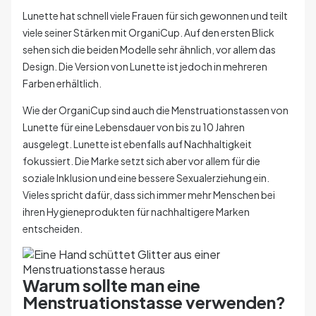
Lunette hat schnell viele Frauen für sich gewonnen und teilt
viele seiner Stärken mit OrganiCup. Auf den ersten Blick
sehen sich die beiden Modelle sehr ähnlich, vor allem das
Design. Die Version von Lunette ist jedoch in mehreren
Farben erhältlich.
Wie der OrganiCup sind auch die Menstruationstassen von
Lunette für eine Lebensdauer von bis zu 10 Jahren
ausgelegt. Lunette ist ebenfalls auf Nachhaltigkeit
fokussiert. Die Marke setzt sich aber vor allem für die
soziale Inklusion und eine bessere Sexualerziehung ein.
Vieles spricht dafür, dass sich immer mehr Menschen bei
ihren Hygieneprodukten für nachhaltigere Marken
entscheiden.
Warum sollte man eine
Menstruationstasse verwenden?