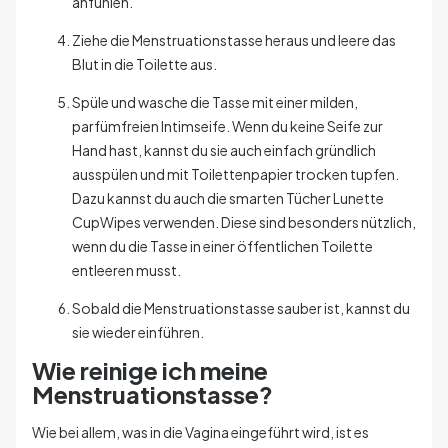
anfühlen.
Ziehe die Menstruationstasse heraus und leere das
Blut in die Toilette aus.
Spüle und wasche die Tasse mit einer milden,
parfümfreien Intimseife. Wenn du keine Seife zur
Hand hast, kannst du sie auch einfach gründlich
ausspülen und mit Toilettenpapier trocken tupfen.
Dazu kannst du auch die smarten Tücher Lunette
CupWipes verwenden. Diese sind besonders nützlich,
wenn du die Tasse in einer öffentlichen Toilette
entleeren musst.
Sobald die Menstruationstasse sauber ist, kannst du
sie wieder einführen.
Wie reinige ich meine
Menstruationstasse?
Wie bei allem, was in die Vagina eingeführt wird, ist es