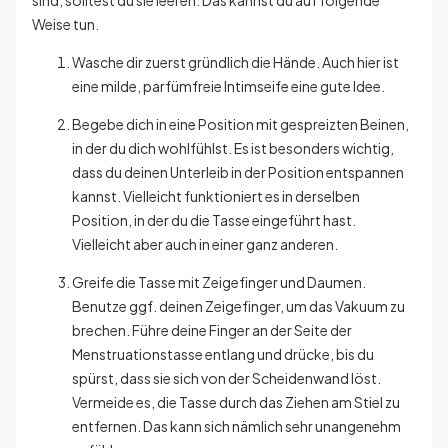
Weise tun.
Wasche dir zuerst gründlich die Hände. Auch hier ist
eine milde, parfümfreie Intimseife eine gute Idee.
Begebe dich in eine Position mit gespreizten Beinen,
in der du dich wohlfühlst. Es ist besonders wichtig,
dass du deinen Unterleib in der Position entspannen
kannst. Vielleicht funktioniert es in derselben
Position, in der du die Tasse eingeführt hast.
Vielleicht aber auch in einer ganz anderen.
Greife die Tasse mit Zeigefinger und Daumen.
Benutze ggf. deinen Zeigefinger, um das Vakuum zu
brechen. Führe deine Finger an der Seite der
Menstruationstasse entlang und drücke, bis du
spürst, dass sie sich von der Scheidenwand löst.
Vermeide es, die Tasse durch das Ziehen am Stiel zu
entfernen. Das kann sich nämlich sehr unangenehm