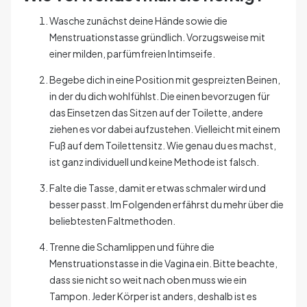
Wasche zunächst deine Hände sowie die
Menstruationstasse gründlich. Vorzugsweise mit
einer milden, parfümfreien Intimseife.
Begebe dich in eine Position mit gespreizten Beinen,
in der du dich wohlfühlst. Die einen bevorzugen für
das Einsetzen das Sitzen auf der Toilette, andere
ziehen es vor dabei aufzustehen. Vielleicht mit einem
Fuß auf dem Toilettensitz. Wie genau du es machst,
ist ganz individuell und keine Methode ist falsch.
Falte die Tasse, damit er etwas schmaler wird und
besser passt. Im Folgenden erfährst du mehr über die
beliebtesten Faltmethoden.
Trenne die Schamlippen und führe die
Menstruationstasse in die Vagina ein. Bitte beachte,
dass sie nicht so weit nach oben muss wie ein
Tampon. Jeder Körper ist anders, deshalb ist es