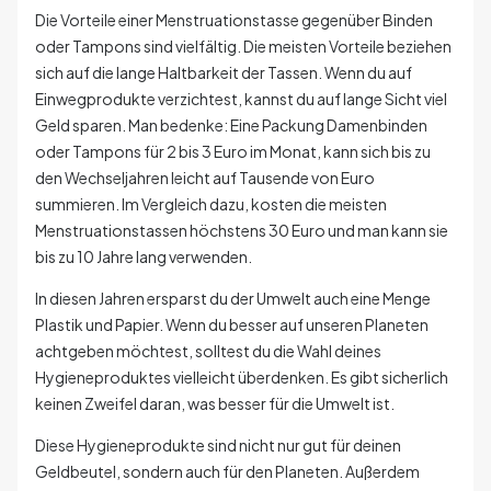
Die Vorteile einer Menstruationstasse gegenüber Binden
oder Tampons sind vielfältig. Die meisten Vorteile beziehen
sich auf die lange Haltbarkeit der Tassen. Wenn du auf
Einwegprodukte verzichtest, kannst du auf lange Sicht viel
Geld sparen. Man bedenke: Eine Packung Damenbinden
oder Tampons für 2 bis 3 Euro im Monat, kann sich bis zu
den Wechseljahren leicht auf Tausende von Euro
summieren. Im Vergleich dazu, kosten die meisten
Menstruationstassen höchstens 30 Euro und man kann sie
bis zu 10 Jahre lang verwenden.
In diesen Jahren ersparst du der Umwelt auch eine Menge
Plastik und Papier. Wenn du besser auf unseren Planeten
achtgeben möchtest, solltest du die Wahl deines
Hygieneproduktes vielleicht überdenken. Es gibt sicherlich
keinen Zweifel daran, was besser für die Umwelt ist.
Diese Hygieneprodukte sind nicht nur gut für deinen
Geldbeutel, sondern auch für den Planeten. Außerdem