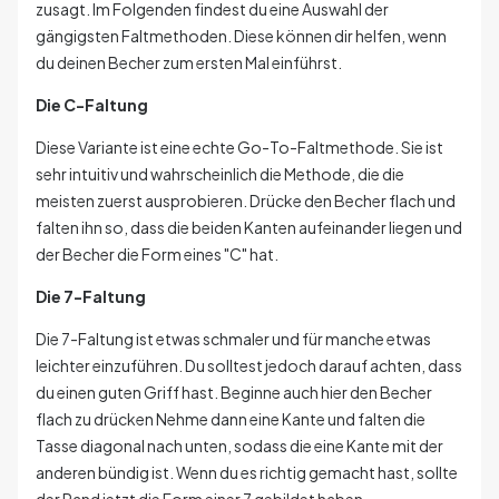
zusagt. Im Folgenden findest du eine Auswahl der
gängigsten Faltmethoden. Diese können dir helfen, wenn
du deinen Becher zum ersten Mal einführst.
Die C-Faltung
Diese Variante ist eine echte Go-To-Faltmethode. Sie ist
sehr intuitiv und wahrscheinlich die Methode, die die
meisten zuerst ausprobieren. Drücke den Becher flach und
falten ihn so, dass die beiden Kanten aufeinander liegen und
der Becher die Form eines "C" hat.
Die 7-Faltung
Die 7-Faltung ist etwas schmaler und für manche etwas
leichter einzuführen. Du solltest jedoch darauf achten, dass
du einen guten Griff hast. Beginne auch hier den Becher
flach zu drücken Nehme dann eine Kante und falten die
Tasse diagonal nach unten, sodass die eine Kante mit der
anderen bündig ist. Wenn du es richtig gemacht hast, sollte
der Rand jetzt die Form einer 7 gebildet haben.