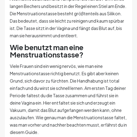
langen Bechers und besitzt in der Regel einen Stiel am Ende.
Die Menstruationstasse besteht größtenteils aus Silikon.
Das bedeutet, dass sie leicht zu reinigen und kaum spürbar
ist. Die Tasse sitzt in der Vagina und fängt das Blut auf, bis
man sie herausnimmt und entleert.
Wie benutzt man eine
Menstruationstasse?
Viele Frauen sind ein wenig nervös, wie man eine
Menstruationstasse richtig benutzt. Es gibt aber keinen
Grund, sich davor zu fürchten. Die Handhabung ist total
einfach und du wirst sie schnell lernen. Am ersten Tag deiner
Periode faltest du die Tasse zusammen und führst sie in
deine Vagina ein. Hier entfaltet sie sich und erzeugt ein
Vakuum, damit das Blut aufgefangen werden kann, ohne
auszulaufen. Wie genau man die Menstruationstasse faltet,
was man vorher und nachher beachten musst, erfährst du in
diesem Guide.