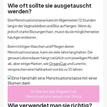
Wie oft sollte sie ausgetauscht
werden?
Eine Menstruationstasse kann im Allgemeinen 12 Stunden
lang in der Vagina bleiben und Blut auffangen. Wenn du
jedoch starke Blutungen hast, musst du sie möglicherweise
häufiger entleeren.
Beim richtigen Waschen und Pflegen deiner
Menstruationstasse, kann sie viele Jahre lang halten. Die
genaue Lebensdauer hängt natürlich vom jeweiligen Modell
ab, aber einige Marken, wie
OrganiCup
und Lunette,
versprechen eine Haltbarkeit von bis zu 10 Jahren.
Entdecke das Angebot an
Menstruationstassen von Sinful
Wie verwendet man sie richtig?