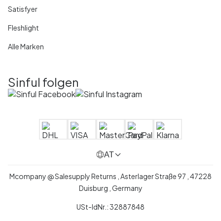
Satisfyer
Fleshlight
Alle Marken
Sinful folgen
AT
Mcompany @ Salesupply Returns , Asterlager Straße 97 , 47228
Duisburg , Germany
USt-IdNr.: 32887848