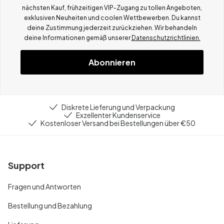
nächsten Kauf, frühzeitigen VIP-Zugang zu tollen Angeboten,
exklusiven Neuheiten und coolen Wettbewerben.
Du kannst
deine Zustimmung jederzeit zurückziehen. Wir behandeln
deine Informationen gemä
ß
unserer
Datenschutzrichtlinien.
Abonnieren
Diskrete Lieferung und Verpackung
Exzellenter Kundenservice
Kostenloser Versand bei Bestellungen über €50
Support
Fragen und Antworten
Bestellung und Bezahlung