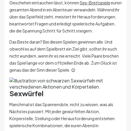
Geschehen eintauchen lässt, können
Sex-Brettspiele
euren
gesamten Abend in ein Abenteuer verwandeln. Während ihr
über das Spielfeld zieht, meistert ihr Herausforderungen,
beantwortet Fragen und erledigt spielerische Aufgaben,
die die Spannung Schritt für Schritt steigern.
Das Beste daran? Bei diesen Spielen gewinnen alle. Und
obwohl es auf dem Spielbrett ein Ziel gibt, solltet ihr euch
nicht wundern, wenn ihr es nie erreicht. Viele Paare brechen
das Spiel lange vor dem offiziellen Ende ab. Zum Glück ist
genau das der Sinn dieser Spiele. 😉
Sexwürfel
Manchmal ist das Spannendste, nicht zu wissen, was als
Nächstes passiert. Mit jeder gewürfelten Aktion,
Körperstelle, Stellung oder Herausforderung entstehen
spielerische Kombinationen, die euren Abend in