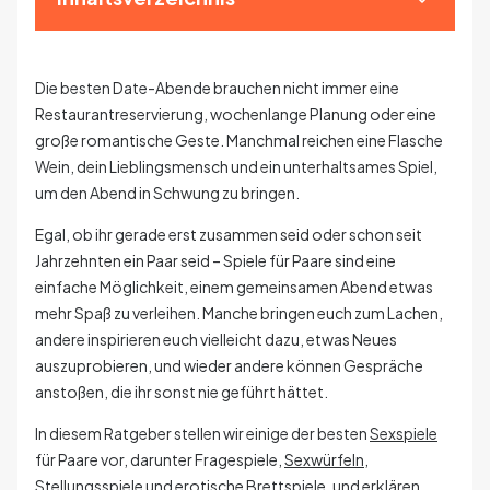
Die besten Date-Abende brauchen nicht immer eine
Restaurantreservierung, wochenlange Planung oder eine
große romantische Geste. Manchmal reichen eine Flasche
Wein, dein Lieblingsmensch und ein unterhaltsames Spiel,
um den Abend in Schwung zu bringen.
Egal, ob ihr gerade erst zusammen seid oder schon seit
Jahrzehnten ein Paar seid – Spiele für Paare sind eine
einfache Möglichkeit, einem gemeinsamen Abend etwas
mehr Spaß zu verleihen. Manche bringen euch zum Lachen,
andere inspirieren euch vielleicht dazu, etwas Neues
auszuprobieren, und wieder andere können Gespräche
anstoßen, die ihr sonst nie geführt hättet.
In diesem Ratgeber stellen wir einige der besten
Sexspiele
für Paare vor, darunter Fragespiele,
Sexwürfeln
,
Stellungsspiele und
erotische Brettspiele
, und erklären,