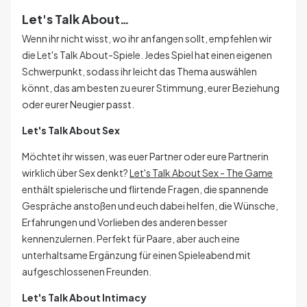
Let's Talk About…
Wenn ihr nicht wisst, wo ihr anfangen sollt, empfehlen wir
die Let's Talk About-Spiele. Jedes Spiel hat einen eigenen
Schwerpunkt, sodass ihr leicht das Thema auswählen
könnt, das am besten zu eurer Stimmung, eurer Beziehung
oder eurer Neugier passt.
Let's Talk About Sex
Möchtet ihr wissen, was euer Partner oder eure Partnerin
wirklich über Sex denkt?
Let's Talk About Sex - The Game
enthält spielerische und flirtende Fragen, die spannende
Gespräche anstoßen und euch dabei helfen, die Wünsche,
Erfahrungen und Vorlieben des anderen besser
kennenzulernen. Perfekt für Paare, aber auch eine
unterhaltsame Ergänzung für einen Spieleabend mit
aufgeschlossenen Freunden.
Let's Talk About Intimacy