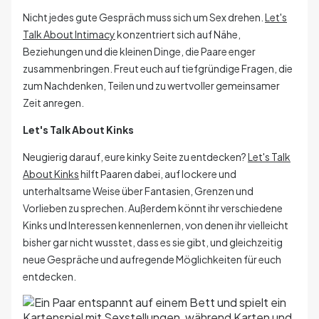
Nicht jedes gute Gespräch muss sich um Sex drehen.
Let's
Talk About Intimacy
konzentriert sich auf Nähe,
Beziehungen und die kleinen Dinge, die Paare enger
zusammenbringen. Freut euch auf tiefgründige Fragen, die
zum Nachdenken, Teilen und zu wertvoller gemeinsamer
Zeit anregen.
Let's Talk About Kinks
Neugierig darauf, eure kinky Seite zu entdecken?
Let's Talk
About Kinks
hilft Paaren dabei, auf lockere und
unterhaltsame Weise über Fantasien, Grenzen und
Vorlieben zu sprechen. Außerdem könnt ihr verschiedene
Kinks und Interessen kennenlernen, von denen ihr vielleicht
bisher gar nicht wusstet, dass es sie gibt, und gleichzeitig
neue Gespräche und aufregende Möglichkeiten für euch
entdecken.