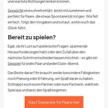
unerwartete Richtungen lenken können.
Sexwürfel
sind schnell erklärt, leicht mitzunehmen und
perfekt für Paare, die etwas Spontaneität mögen. Würfelt
einfach, folgt den Vorgaben und schaut, wohin euch das
Glück führt.
Bereit zu spielen?
Egal, ob ihr Lust auf spielerische Fragen, spannende
Herausforderungen habt oder den Zufall über den
nächsten Schritt entscheiden lassen möchtet – es gibt ein
Sexspiel
für jedes Paar und jeden Date-Abend.
Das Beste daran? Ihr braucht weder besondere Fähigkeiten
noch Planung oder Erfahrung, um Spaß daran zu haben.
Schnappt euch euren Partner oder eure Partnerin, wählt ein
Spiel aus und lasst den Spaß beginnen.
Kauf Sexspiele für Paare hier