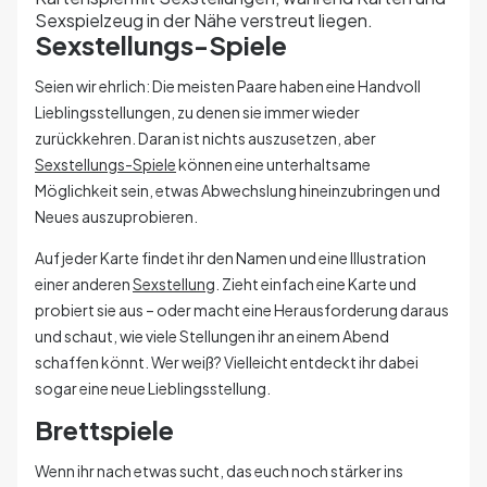
Sexstellungs-Spiele
Seien wir ehrlich: Die meisten Paare haben eine Handvoll
Lieblingsstellungen, zu denen sie immer wieder
zurückkehren. Daran ist nichts auszusetzen, aber
Sexstellungs-Spiele
können eine unterhaltsame
Möglichkeit sein, etwas Abwechslung hineinzubringen und
Neues auszuprobieren.
Auf jeder Karte findet ihr den Namen und eine Illustration
einer anderen
Sexstellung
. Zieht einfach eine Karte und
probiert sie aus – oder macht eine Herausforderung daraus
und schaut, wie viele Stellungen ihr an einem Abend
schaffen könnt. Wer weiß? Vielleicht entdeckt ihr dabei
sogar eine neue Lieblingsstellung.
Brettspiele
Wenn ihr nach etwas sucht, das euch noch stärker ins