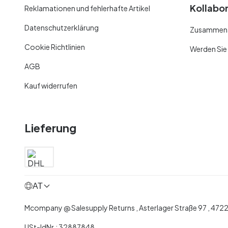
Kollabo
Reklamationen und fehlerhafte Artikel
Datenschutzerklärung
Zusammenar
Cookie Richtlinien
Werden Sie
AGB
Kauf widerrufen
Lieferung
AT
Mcompany @ Salesupply Returns , Asterlager Straße 97 , 472
USt-IdNr.: 32887848