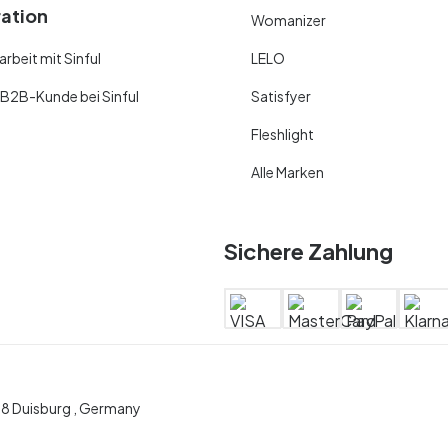
ration
Womanizer
beit mit Sinful
LELO
 B2B-Kunde bei Sinful
Satisfyer
Fleshlight
Alle Marken
Sichere Zahlung
28 Duisburg , Germany