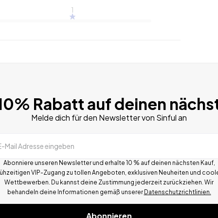
1
 10% Rabatt auf deinen nächs
Melde dich für den Newsletter von Sinful an
E-Mail Adresse eingeben
Abonniere unseren Newsletter und erhalte 10 % auf deinen nächsten Kauf,
rühzeitigen VIP-Zugang zu tollen Angeboten, exklusiven Neuheiten und cool
Wettbewerben.
Du kannst deine Zustimmung jederzeit zurückziehen. Wir
behandeln deine Informationen gemä
ß
unserer
Datenschutzrichtlinien.
Abonnieren