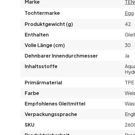
Marke
TEN
Tochtermarke
Egg
Produktgewicht (g)
42
Enthalten
Glei
Volle Länge (cm)
30
Dehnbarer Innendurchmesser
Ja
Inhaltsstoffe
Aqua
Hydr
Primärmaterial
TPE
Farbe
Wei
Empfohlenes Gleitmittel
Was
Verpackungssprache
Engl
SKU
260