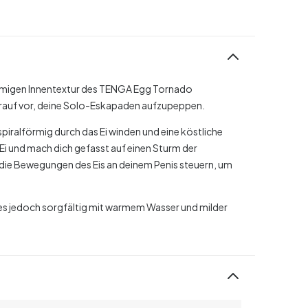
förmigen Innentextur des TENGA Egg Tornado
arauf vor, deine Solo-Eskapaden aufzupeppen.
 spiralförmig durch das Ei winden und eine köstliche
 Ei und mach dich gefasst auf einen Sturm der
 die Bewegungen des Eis an deinem Penis steuern, um
 es jedoch sorgfältig mit warmem Wasser und milder