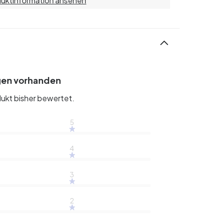
uktinformation ansehen
gen vorhanden
ukt bisher bewertet.
5
4
3
2