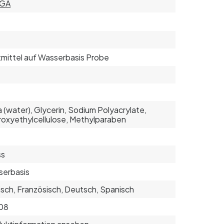
GA
tmittel auf Wasserbasis Probe
 (water), Glycerin, Sodium Polyacrylate,
oxyethylcellulose, Methylparaben
ss
serbasis
isch, Französisch, Deutsch, Spanisch
08