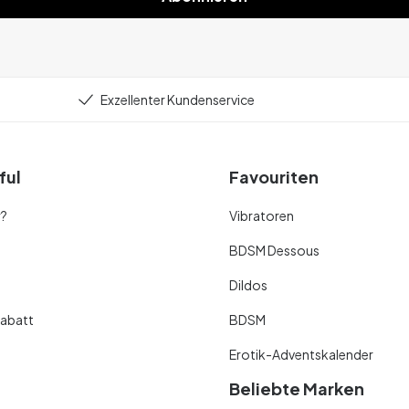
Exzellenter Kundenservice
ful
Favouriten
r?
Vibratoren
BDSM Dessous
Dildos
abatt
BDSM
Erotik-Adventskalender
Beliebte Marken