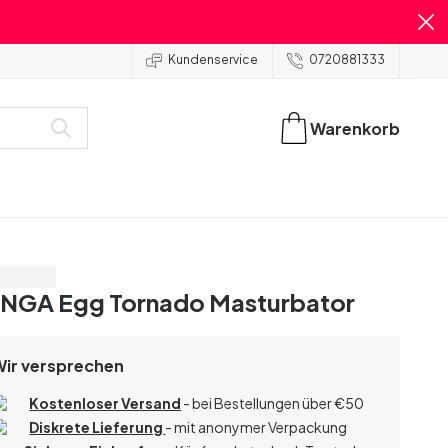
Kundenservice
0720881333
Warenkorb
are 55%
NGA Egg Tornado Masturbator
Wir versprechen
Kostenloser Versand
- bei Bestellungen über
€
50
Diskrete Lieferung
- mit anonymer Verpackung