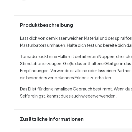
Produktbeschreibung
Lass dich von dem kissenweichen Material und der spiral
Masturbators umhauen. Halte dich fest und bereite dich d
Tornado rockt eine Hülle mit detaillierten Noppen, die sich
Stimulation erzeugen. Gieße das enthaltene Gleitgel in das
Empfindungen. Verwende es alleine oder lass einen Partner
ein besonders verlockendes Erlebnis zu erhalten.
Das Ei ist für den einmaligen Gebrauch bestimmt. Wenn du
Seife reinigst, kannst du es auch wiederverwenden.
Zusätzliche Informationen