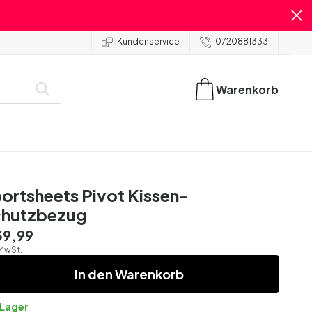
Kundenservice
0720881333
Warenkorb
ortsheets Pivot Kissen-
hutzbezug
39,99
 MwSt.
In den Warenkorb
 Lager