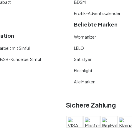
abatt
BDSM
Erotik-Adventskalender
Beliebte Marken
ration
Womanizer
beit mit Sinful
LELO
 B2B-Kunde bei Sinful
Satisfyer
Fleshlight
Alle Marken
Sichere Zahlung