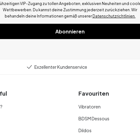
rühzeitigen VIP-Zugang zu tollen Angeboten, exklusiven Neuheiten und cool
Wettbewerben.
Du kannst deine Zustimmung jederzeit zurückziehen. Wir
behandeln deine Informationen gemä
ß
unserer
Datenschutzrichtlinien.
Abonnieren
Exzellenter Kundenservice
ful
Favouriten
r?
Vibratoren
BDSM Dessous
Dildos