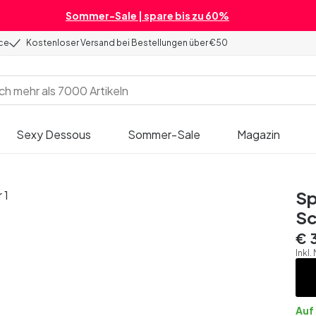
Sommer-Sale | spare bis zu 60%
ice
Kostenloser Versand bei Bestellungen über €50
Sexy Dessous
Sommer-Sale
Magazin
Sp
Sc
€ 
Inkl.
Auf