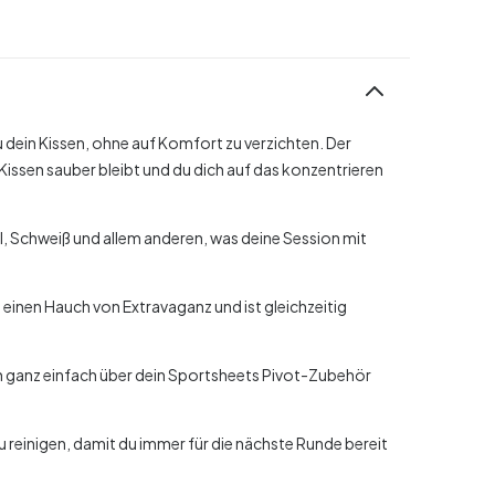
dein Kissen, ohne auf Komfort zu verzichten. Der
issen sauber bleibt und du dich auf das konzentrieren
l, Schweiß und allem anderen, was deine Session mit
t einen Hauch von Extravaganz und ist gleichzeitig
ch ganz einfach über dein Sportsheets Pivot-Zubehör
zu reinigen, damit du immer für die nächste Runde bereit