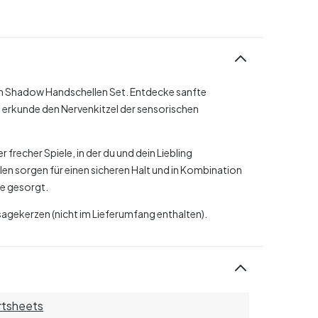
em Shadow Handschellen Set. Entdecke sanfte
erkunde den Nervenkitzel der sensorischen
frecher Spiele, in der du und dein Liebling
en sorgen für einen sicheren Halt und in Kombination
de gesorgt.
agekerzen (nicht im Lieferumfang enthalten).
rtsheets