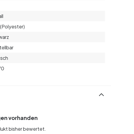
ll
(Polyester)
warz
tellbar
isch
70
gen vorhanden
ukt bisher bewertet.