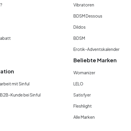
r?
Vibratoren
BDSM Dessous
Dildos
abatt
BDSM
Erotik-Adventskalender
Beliebte Marken
ration
Womanizer
beit mit Sinful
LELO
 B2B-Kunde bei Sinful
Satisfyer
Fleshlight
Alle Marken