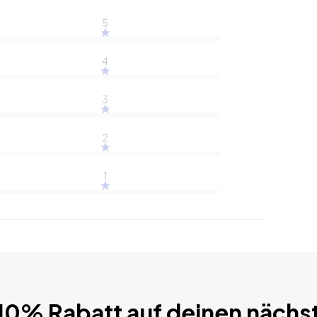
5
4
3
2
1
 10% Rabatt auf deinen nächs