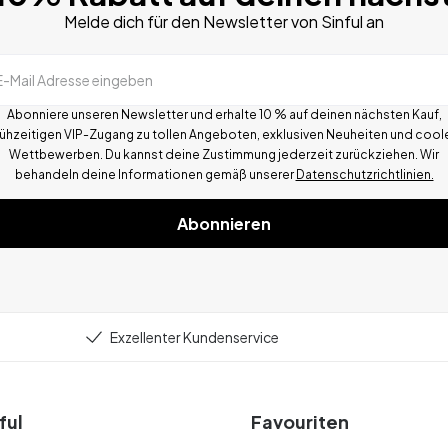
Melde dich für den Newsletter von Sinful an
E-Mail Adresse eingeben
Abonniere unseren Newsletter und erhalte 10 % auf deinen nächsten Kauf,
rühzeitigen VIP-Zugang zu tollen Angeboten, exklusiven Neuheiten und cool
Wettbewerben.
Du kannst deine Zustimmung jederzeit zurückziehen. Wir
behandeln deine Informationen gemä
ß
unserer
Datenschutzrichtlinien.
Abonnieren
Exzellenter Kundenservice
ful
Favouriten