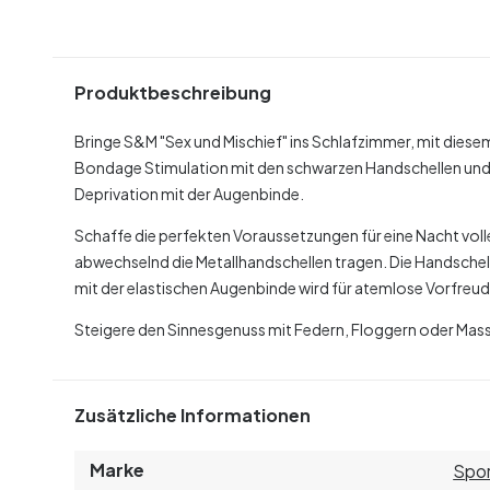
Produktbeschreibung
Bringe S&M "Sex und Mischief" ins Schlafzimmer, mit dies
Bondage Stimulation mit den schwarzen Handschellen und 
Deprivation mit der Augenbinde.
Schaffe die perfekten Voraussetzungen für eine Nacht voller 
abwechselnd die Metallhandschellen tragen. Die Handschell
mit der elastischen Augenbinde wird für atemlose Vorfreu
Steigere den Sinnesgenuss mit Federn, Floggern oder Mass
Zusätzliche Informationen
Marke
Spo