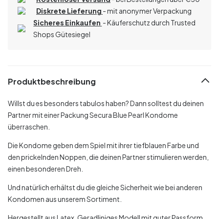
Diskrete Lieferung
- mit anonymer Verpackung
Sicheres Einkaufen
- Käuferschutz durch Trusted
Shops Gütesiegel
Produktbeschreibung
Willst du es besonders tabulos haben? Dann solltest du deinen
Partner mit einer Packung Secura Blue Pearl Kondome
überraschen.
Die Kondome geben dem Spiel mit ihrer tiefblauen Farbe und
den prickelnden Noppen, die deinen Partner stimulieren werden,
einen besonderen Dreh.
Und natürlich erhältst du die gleiche Sicherheit wie bei anderen
Kondomen aus unserem Sortiment.
Hergestellt aus Latex. Geradliniges Modell mit guter Passform,