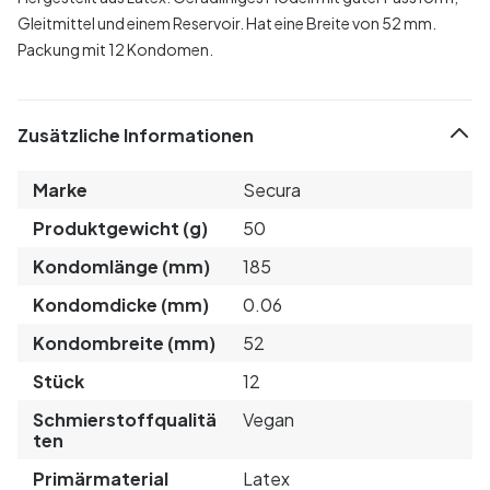
Gleitmittel und einem Reservoir. Hat eine Breite von 52 mm.
Packung mit 12 Kondomen.
Zusätzliche Informationen
Marke
Secura
Produktgewicht (g)
50
Kondomlänge (mm)
185
Kondomdicke (mm)
0.06
Kondombreite (mm)
52
Stück
12
Schmierstoffqualitä
Vegan
ten
Primärmaterial
Latex