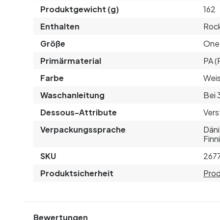
Produktgewicht (g)
162
Enthalten
Rock
Größe
One 
Primärmaterial
PA (
Farbe
Weis
Waschanleitung
Bei 
Dessous-Attribute
Vers
Verpackungssprache
Däni
Finn
SKU
267
Produktsicherheit
Prod
Bewertungen