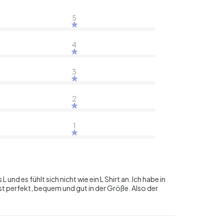
5
4
3
2
1
 L und es fühlt sich nicht wie ein L Shirt an. Ich habe in
t perfekt, bequem und gut in der Größe. Also der