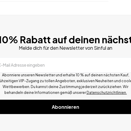
 10% Rabatt auf deinen nächs
Melde dich für den Newsletter von Sinful an
E-Mail Adresse eingeben
Abonniere unseren Newsletter und erhalte 10 % auf deinen nächsten Kauf,
rühzeitigen VIP-Zugang zu tollen Angeboten, exklusiven Neuheiten und cool
Wettbewerben.
Du kannst deine Zustimmung jederzeit zurückziehen. Wir
behandeln deine Informationen gemä
ß
unserer
Datenschutzrichtlinien.
Abonnieren