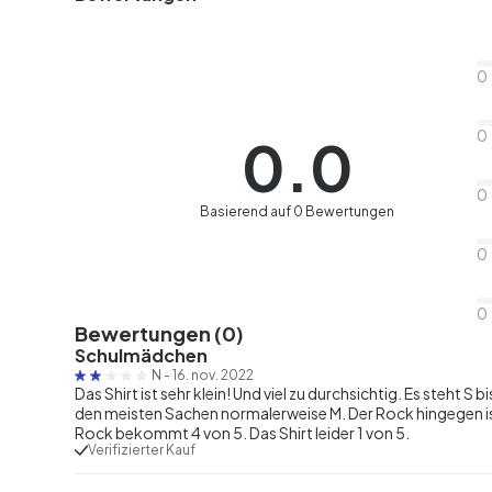
0
0
0.0
0
Basierend auf 0 Bewertungen
0
0
Bewertungen (0)
Schulmädchen
N
-
16. nov. 2022
Das Shirt ist sehr klein! Und viel zu durchsichtig. Es steht S bis
den meisten Sachen normalerweise M. Der Rock hingegen is
Rock bekommt 4 von 5. Das Shirt leider 1 von 5.
Verifizierter Kauf