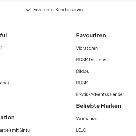
Exzellenter Kundenservice
ful
Favouriten
r?
Vibratoren
BDSM Dessous
Dildos
abatt
BDSM
Erotik-Adventskalender
Beliebte Marken
ration
Womanizer
beit mit Sinful
LELO