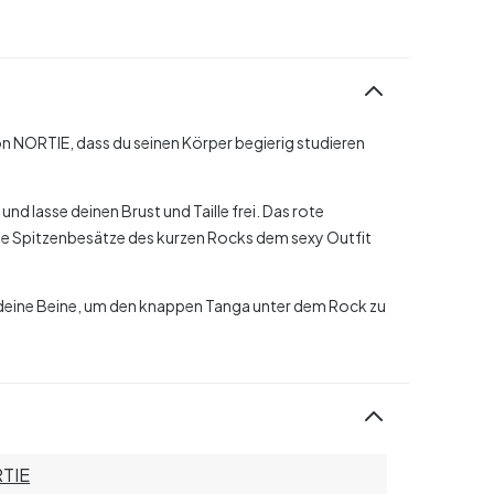
 NORTIE, dass du seinen Körper begierig studieren
nd lasse deinen Brust und Taille frei. Das rote
ie Spitzenbesätze des kurzen Rocks dem sexy Outfit
 deine Beine, um den knappen Tanga unter dem Rock zu
TIE