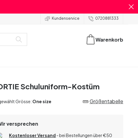
Kundenservice
0720881333
Warenkorb
RTIE Schuluniform-Kostüm
Größentabelle
gewählt Grösse:
One size
Wir versprechen
Kostenloser Versand
- bei Bestellungen über
€
50