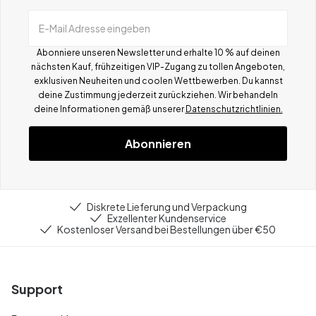
E-Mail Adresse eingeben
Abonniere unseren Newsletter und erhalte 10 % auf deinen
nächsten Kauf, frühzeitigen VIP-Zugang zu tollen Angeboten,
exklusiven Neuheiten und coolen Wettbewerben.
Du kannst
deine Zustimmung jederzeit zurückziehen. Wir behandeln
deine Informationen gemä
ß
unserer
Datenschutzrichtlinien.
Abonnieren
Diskrete Lieferung und Verpackung
Exzellenter Kundenservice
Kostenloser Versand bei Bestellungen über €50
Support