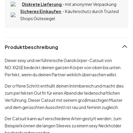
Diskrete Lieferung
- mit anonymer Verpackung
Sicheres Einkaufen
- Käuferschutz durch Trusted
Shops Gütesiegel
Produktbeschreibung
Dieser sexy und verführerische Ganzkörper-Catsuit von
NO:XQSE bedeckt deinen ganzen Körper von oben bis unten.
Perfekt, wenn du deinen Partner wirklich überraschen willst.
Der offene Schritt enthüllt deinen Intimbereich und macht dies
zum perfekten Outfit für einen Abend der leidenschaftlichen
Verführung. Dieser Catsuit mit seinem großmaschigen Muster
und dem gerüschten Ausschnitt ist rau und feminin zugleich.
Der Catsuit kann auf verschiedene Arten gestylt werden; zum
Beispiel können die langen Sleeves zu einem sexy Neckholder
hochgebunden werden.