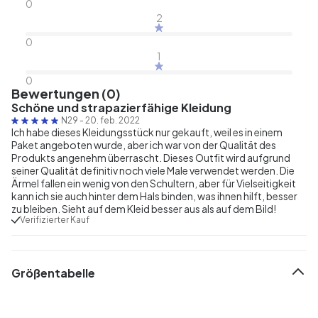
0
2
0
1
0
Bewertungen (0)
Schöne und strapazierfähige Kleidung
N29
-
20. feb. 2022
Ich habe dieses Kleidungsstück nur gekauft, weil es in einem
Paket angeboten wurde, aber ich war von der Qualität des
Produkts angenehm überrascht. Dieses Outfit wird aufgrund
seiner Qualität definitiv noch viele Male verwendet werden. Die
Ärmel fallen ein wenig von den Schultern, aber für Vielseitigkeit
kann ich sie auch hinter dem Hals binden, was ihnen hilft, besser
zu bleiben. Sieht auf dem Kleid besser aus als auf dem Bild!
Verifizierter Kauf
Größentabelle