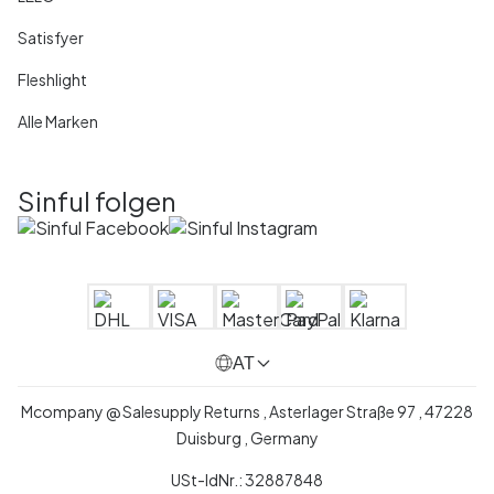
Satisfyer
Fleshlight
Alle Marken
Sinful folgen
AT
Mcompany @ Salesupply Returns , Asterlager Straße 97 , 47228
Duisburg , Germany
USt-IdNr.: 32887848