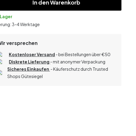
In den Warenkorb
 Lager
erung: 3-4 Werktage
Wir versprechen
Kostenloser Versand
- bei Bestellungen über
€
50
Diskrete Lieferung
- mit anonymer Verpackung
Sicheres Einkaufen
- Käuferschutz durch Trusted
Shops Gütesiegel