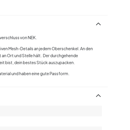
ßverschluss von NEK.
iven Mesh-Details an jedem Oberschenkel. An den
an Ort und Stelle hält.
Der durchgehende
reit bist, dein bestes Stück auszupacken.
terial und haben eine gute Passform.