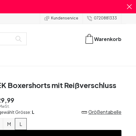
Kundenservice
0720881333
Warenkorb
K Boxershorts mit Reißverschluss
29,99
 MwSt.
Größentabelle
gewählt Grösse:
L
M
L