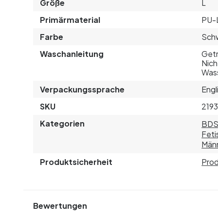
Größe
L
Primärmaterial
PU-
Farbe
Sch
Waschanleitung
Getr
Nich
Was
Verpackungssprache
Engl
SKU
219
Kategorien
BD
Feti
Män
Produktsicherheit
Prod
Bewertungen