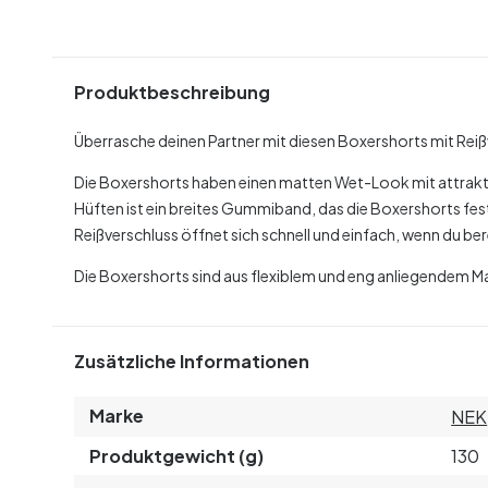
Produktbeschreibung
Überrasche deinen Partner mit diesen Boxershorts mit Rei
Die Boxershorts haben einen matten Wet-Look mit attrakt
Hüften ist ein breites Gummiband, das die Boxershorts fest 
Reißverschluss öffnet sich schnell und einfach, wenn du be
Die Boxershorts sind aus flexiblem und eng anliegendem Ma
Zusätzliche Informationen
Marke
NEK
Produktgewicht (g)
130