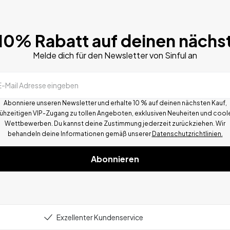
 10% Rabatt auf deinen nächs
Melde dich für den Newsletter von Sinful an
E-Mail Adresse eingeben
Abonniere unseren Newsletter und erhalte 10 % auf deinen nächsten Kauf,
rühzeitigen VIP-Zugang zu tollen Angeboten, exklusiven Neuheiten und cool
Wettbewerben.
Du kannst deine Zustimmung jederzeit zurückziehen. Wir
behandeln deine Informationen gemä
ß
unserer
Datenschutzrichtlinien.
Abonnieren
Exzellenter Kundenservice