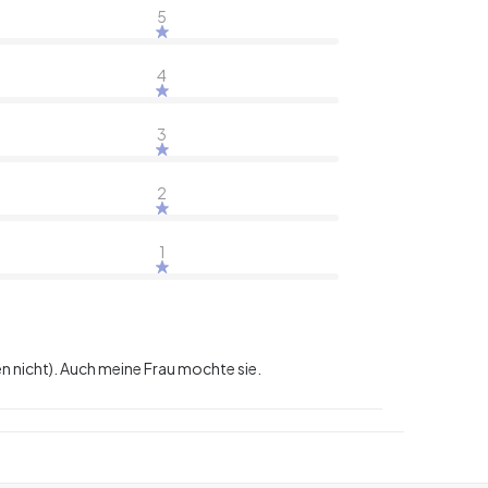
5
4
3
2
1
n nicht). Auch meine Frau mochte sie.