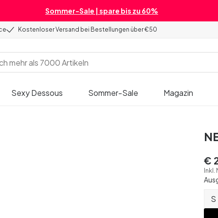
Sommer-Sale | spare bis zu 60%
ice
Kostenloser Versand bei Bestellungen über €50
Sexy Dessous
Sommer-Sale
Magazin
NE
€ 
Inkl.
Aus
S