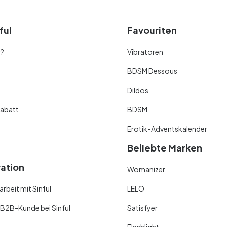
ful
Favouriten
r?
Vibratoren
BDSM Dessous
Dildos
abatt
BDSM
Erotik-Adventskalender
Beliebte Marken
ration
Womanizer
beit mit Sinful
LELO
 B2B-Kunde bei Sinful
Satisfyer
Fleshlight