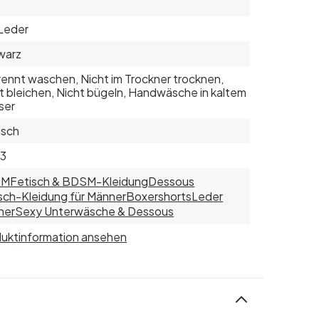
Leder
warz
ennt waschen, Nicht im Trockner trocknen,
t bleichen, Nicht bügeln, Handwäsche in kaltem
ser
isch
33
SM
Fetisch & BDSM-Kleidung
Dessous
sch-Kleidung für Männer
Boxershorts
Leder
ner
Sexy Unterwäsche & Dessous
uktinformation ansehen