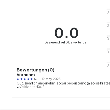
0
0
0.0
0
Basierend auf 0 Bewertungen
0
0
Bewertungen (0)
Vornehm
Aku
-
19. may. 2025
Gut, ziemlich angenehm, sogar begeisternd (also sie kratze
Verifizierter Kauf