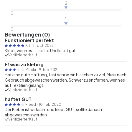
2
0
1
0
Bewertungen (0)
Funktioniert perfekt
Kit
-
11. oct. 2022
Klebt, wenn es..... sollte Und leitet gut
Verifizierter Kauf
Etwas zu klebrig.
Mecki
-
9. feb. 2021
Hat eine gute Haftung, fast schon ein bisschen zu viel. Muss nach
Gebrauch abgewaschen werden. Schwer zu entfernen, wenn es
auf Textilien gelangt.
Verifizierter Kauf
haftet GUT
Freed
-
10. feb. 2020
Der Kleber ist wirksam und klebt GUT, sollte danach
abgewaschen werden
Verifizierter Kauf