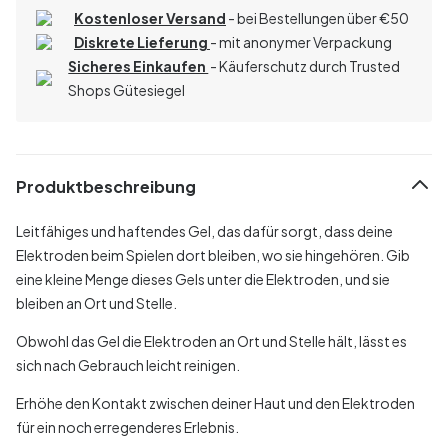
Kostenloser Versand
- bei Bestellungen über
€
50
Diskrete Lieferung
- mit anonymer Verpackung
Sicheres Einkaufen
- Käuferschutz durch Trusted
Shops Gütesiegel
Produktbeschreibung
Leitfähiges und haftendes Gel, das dafür sorgt, dass deine
Elektroden beim Spielen dort bleiben, wo sie hingehören. Gib
eine kleine Menge dieses Gels unter die Elektroden, und sie
bleiben an Ort und Stelle.
Obwohl das Gel die Elektroden an Ort und Stelle hält, lässt es
sich nach Gebrauch leicht reinigen.
Erhöhe den Kontakt zwischen deiner Haut und den Elektroden
für ein noch erregenderes Erlebnis.