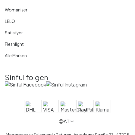
Womanizer
LELO
Satisfyer
Fleshlight
Alle Marken
Sinful folgen
AT
Mcompany @ Salesupply Returns , Asterlager Straße 97 , 47228