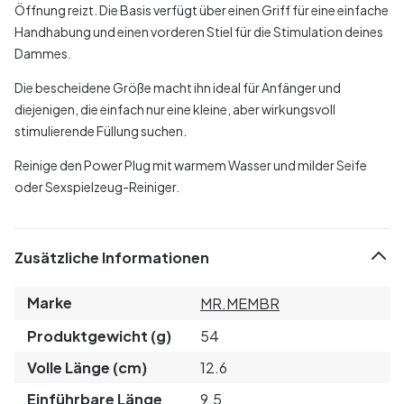
Öffnung reizt. Die Basis verfügt über einen Griff für eine einfache
Handhabung und einen vorderen Stiel für die Stimulation deines
Dammes.
Die bescheidene Größe macht ihn ideal für Anfänger und
diejenigen, die einfach nur eine kleine, aber wirkungsvoll
stimulierende Füllung suchen.
Reinige den Power Plug mit warmem Wasser und milder Seife
oder Sexspielzeug-Reiniger.
Zusätzliche Informationen
Marke
MR.MEMBR
Produktgewicht (g)
54
Volle Länge (cm)
12.6
Einführbare Länge
9.5