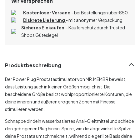
Wir versprechen
Kostenloser Versand
- bei Bestellungen über
€
50
Diskrete Lieferung
- mit anonymer Verpackung
Sicheres Einkaufen
- Käuferschutz durch Trusted
Shops Gütesiegel
Produktbeschreibung
Der Power Plug Prostatastimulator von MR.MEMBR beweist,
dass Leistung auch in kleinen Größen möglich ist. Die
bescheidene Größe besitzt wohlproportionierte Konturen, die
deine inneren und äußeren erogenen Zonen mit Finesse
stimulieren werden.
Schnappe dir dein wasserbasiertes Anal-Gleitmittel und schiebe
den gebogenen Plug hinein. Spüre, wie die abgewinkelte Spitze
deine Prostata umschmeichelt, während die gerillte Basis deine