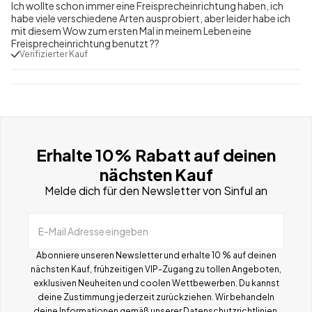
Ich wollte schon immer eine Freisprecheinrichtung haben, ich
habe viele verschiedene Arten ausprobiert, aber leider habe ich
mit diesem Wow zum ersten Mal in meinem Leben eine
Freisprecheinrichtung benutzt ??
Verifizierter Kauf
Erhalte 10% Rabatt auf deinen
nächsten Kauf
Melde dich für den Newsletter von Sinful an
E-Mail Adresse eingeben
Abonniere unseren Newsletter und erhalte 10 % auf deinen
nächsten Kauf, frühzeitigen VIP-Zugang zu tollen Angeboten,
exklusiven Neuheiten und coolen Wettbewerben.
Du kannst
deine Zustimmung jederzeit zurückziehen. Wir behandeln
deine Informationen gemä
ß
unserer
Datenschutzrichtlinien.