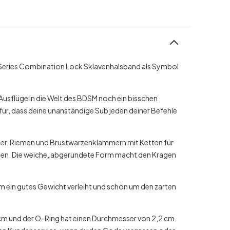
Series Combination Lock Sklavenhalsband als Symbol
Ausflüge in die Welt des BDSM noch ein bisschen
r, dass deine unanständige Sub jeden deiner Befehle
äger, Riemen und Brustwarzenklammern mit Ketten für
igen. Die weiche, abgerundete Form macht den Kragen
hm ein gutes Gewicht verleiht und schön um den zarten
cm und der O-Ring hat einen Durchmesser von 2,2 cm.