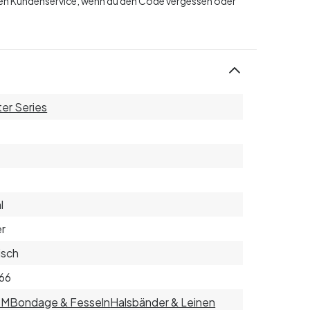
en Kundenservice, wenn du den Code vergessen oder
er Series
l
er
isch
66
SM
Bondage & Fesseln
Halsbänder & Leinen