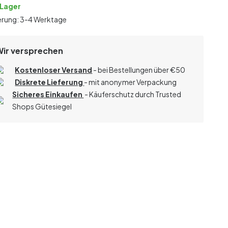
 Lager
erung: 3-4 Werktage
Wir versprechen
Kostenloser Versand
- bei Bestellungen über
€
50
Diskrete Lieferung
- mit anonymer Verpackung
Sicheres Einkaufen
- Käuferschutz durch Trusted
Shops Gütesiegel