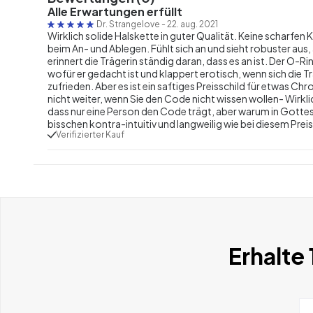
Alle Erwartungen erfüllt
Dr. Strangelove
-
22. aug. 2021
Wirklich solide Halskette in guter Qualität. Keine scharfen 
beim An- und Ablegen. Fühlt sich an und sieht robuster aus,
erinnert die Trägerin ständig daran, dass es an ist. Der O-Ri
wofür er gedacht ist und klappert erotisch, wenn sich die 
zufrieden. Aber es ist ein saftiges Preisschild für etwas Ch
nicht weiter, wenn Sie den Code nicht wissen wollen- Wirkl
dass nur eine Person den Code trägt, aber warum in Gottes
bisschen kontra-intuitiv und langweilig wie bei diesem Prei
Verifizierter Kauf
Erhalte