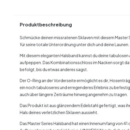
Produktbeschreibung
Schmücke deinen missratenen Sklaven mit diesem Master 
für seine totale Unterordnung unter dich und deine Launen.
Mit diesem eleganten Halsband kannst du deine tabulosen 
aufpeppen. Das Kombinationsschloss im Nacken sorgt dafü
befolgt, bis du etwas anderes sagst.
Der O-Ring an der Vorderseite ermöglicht es dir, Hosentr
ein noch tabuloseres und erregenderes Erlebnis zu befest
auch über längere Zeiträume hinweg angenehm zu tragen.
Das Produkt ist aus glänzendem Edelstahl gefertigt, was i
Hals deines verletzlichen Sklaven aussieht.
Das Master Series Halsband hat einen Innenumfang von 41 