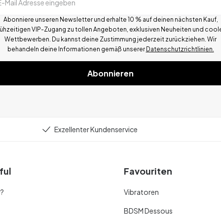
E-Mail Adresse eingeben
Abonniere unseren Newsletter und erhalte 10 % auf deinen nächsten Kauf,
rühzeitigen VIP-Zugang zu tollen Angeboten, exklusiven Neuheiten und cool
Wettbewerben.
Du kannst deine Zustimmung jederzeit zurückziehen. Wir
behandeln deine Informationen gemä
ß
unserer
Datenschutzrichtlinien.
Abonnieren
Exzellenter Kundenservice
ful
Favouriten
r?
Vibratoren
BDSM Dessous