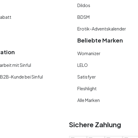
Dildos
abatt
BDSM
Erotik-Adventskalender
Beliebte Marken
ration
Womanizer
beit mit Sinful
LELO
 B2B-Kunde bei Sinful
Satisfyer
Fleshlight
Alle Marken
Sichere Zahlung