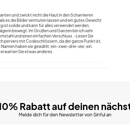
Kanten und zwickt nicht die Haut in den Scharnieren
 als es die Bilder vermuten lassen und ein gutes Gewicht
ng ist solide und kann für alles verwendet werden,
Trägerin bewegt. Im Großen und Ganzen bin ich sehr
romstahl und einen einfachen Verschluss. -Lesen Sie
ich pervers mit Codeschlössern, da der ganze Punkt ist,
 Namen haben sie gewählt: ein-zwei-drei-vier, ein
s erwarten Sie etwas anderes.
 10% Rabatt auf deinen nächs
Melde dich für den Newsletter von Sinful an