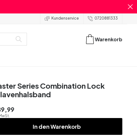
Kundenservice
0720881333
Warenkorb
ster Series Combination Lock
lavenhalsband
89,99
 MwSt.
In den Warenkorb