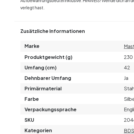
Aufbewahrungsbeutel inklusive.
HINWEIS! Wende dich an d
verlegt hast.
Zusätzliche Informationen
Marke
Mast
Produktgewicht (g)
230
Umfang (cm)
42
Dehnbarer Umfang
Ja
Primärmaterial
Stah
Farbe
Silb
Verpackungssprache
Engl
SKU
204
Kategorien
BD