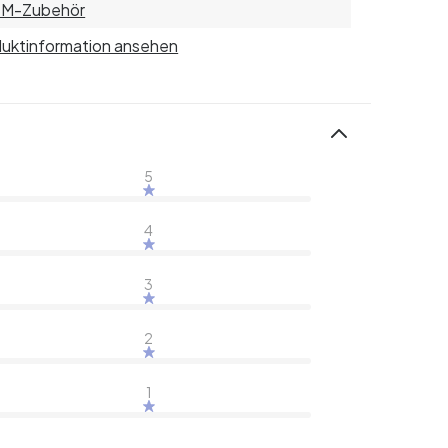
M-Zubehör
uktinformation ansehen
5
4
3
2
1