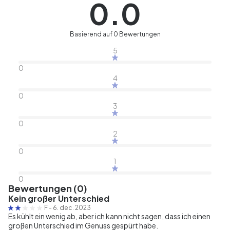
0.0
Basierend auf 0 Bewertungen
5
0
4
0
3
0
2
0
1
0
Bewertungen (0)
Kein großer Unterschied
F
-
6. dec. 2023
Es kühlt ein wenig ab, aber ich kann nicht sagen, dass ich einen
großen Unterschied im Genuss gespürt habe.