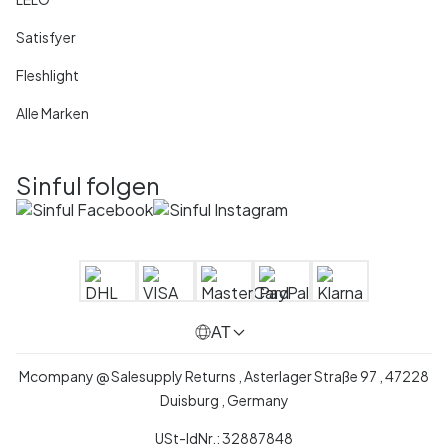
Satisfyer
Fleshlight
Alle Marken
Sinful folgen
AT
Mcompany @ Salesupply Returns , Asterlager Straße 97 , 47228
Duisburg , Germany
USt-IdNr.: 32887848