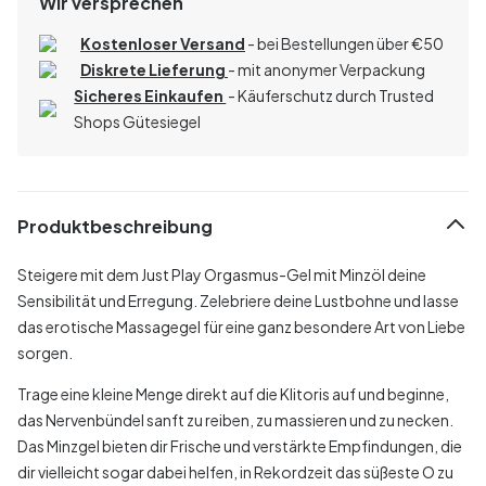
Wir versprechen
Kostenloser Versand
- bei Bestellungen über
€
50
Diskrete Lieferung
- mit anonymer Verpackung
Sicheres Einkaufen
- Käuferschutz durch Trusted
Shops Gütesiegel
Produktbeschreibung
Steigere mit dem Just Play Orgasmus-Gel mit Minzöl deine
Sensibilität und Erregung. Zelebriere deine Lustbohne und lasse
das erotische Massagegel für eine ganz besondere Art von Liebe
sorgen.
Trage eine kleine Menge direkt auf die Klitoris auf und beginne,
das Nervenbündel sanft zu reiben, zu massieren und zu necken.
Das Minzgel bieten dir Frische und verstärkte Empfindungen, die
dir vielleicht sogar dabei helfen, in Rekordzeit das süßeste O zu