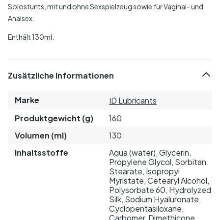
Solostunts, mit und ohne Sexspielzeug sowie für Vaginal- und
Analsex.
Enthält 130ml.
Zusätzliche Informationen
Marke
ID Lubricants
Produktgewicht (g)
160
Volumen (ml)
130
Inhaltsstoffe
Aqua (water), Glycerin,
Propylene Glycol, Sorbitan
Stearate, Isopropyl
Myristate, Cetearyl Alcohol,
Polysorbate 60, Hydrolyzed
Silk, Sodium Hyaluronate,
Cyclopentasiloxane,
Carbomer, Dimethicone,