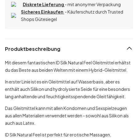
Diskrete Lieferung
- mit anonymer Verpackung
Sicheres Einkaufen
- Käuferschutz durch Trusted
Shops Gütesiegel
Produktbeschreibung
Mit diesem fantastischen ID Silk Natural Feel Gleitmittel erhältst
du das Beste aus beiden Welten mit einem Hybrid-Gleitmittel.
In erster Linie ist es ein Gleitmittel auf Wasserbasis, aber es
enthält auch Silikon und hydrolysierte Seide für eine besonders
lang anhaltende und feuchtigkeitsspendende Gleitfähigkeit.
Das Gleitmittel kann mit allen Kondomen und Sexspielzeugen
aus allen Materialien verwendet werden - sowohl aus Silikon als
auch aus Latex.
ID Silk Natural Feel ist perfekt für erotische Massagen,