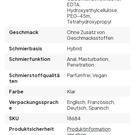
EDTA,
Hydroxyethylcellulose,
PEG-45m,
Tetrahydroxypropyl
Geschmack
Ohne Zusatz von
Geschmacksstoffen
Schmierbasis
Hybrid
Schmierfunktion
Anal, Masturbation,
Penetration
Schmierstoffqualitä
Parfümfrei, Vegan
ten
Farbe
Klar
Verpackungssprach
Englisch, Französisch,
e
Deutsch, Spanisch
SKU
18684
Produktsicherheit
Produktinformation
ansehen