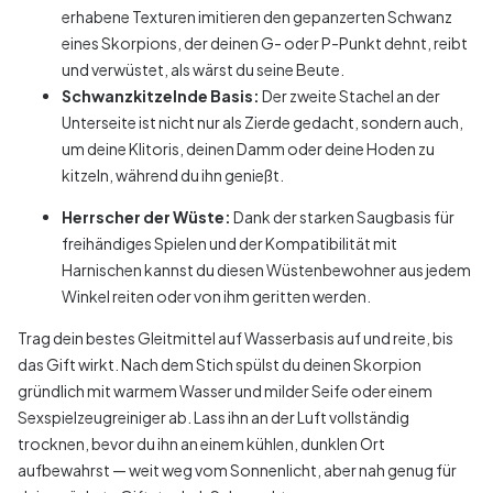
erhabene Texturen imitieren den gepanzerten Schwanz
eines Skorpions, der deinen G- oder P-Punkt dehnt, reibt
und verwüstet, als wärst du seine Beute.
Schwanzkitzelnde Basis:
Der zweite Stachel an der
Unterseite ist nicht nur als Zierde gedacht, sondern auch,
um deine Klitoris, deinen Damm oder deine Hoden zu
kitzeln, während du ihn genießt.
Herrscher der Wüste:
Dank der starken Saugbasis für
freihändiges Spielen und der Kompatibilität mit
Harnischen kannst du diesen Wüstenbewohner aus jedem
Winkel reiten oder von ihm geritten werden.
Trag dein bestes Gleitmittel auf Wasserbasis auf und reite, bis
das Gift wirkt. Nach dem Stich spülst du deinen Skorpion
gründlich mit warmem Wasser und milder Seife oder einem
Sexspielzeugreiniger ab. Lass ihn an der Luft vollständig
trocknen, bevor du ihn an einem kühlen, dunklen Ort
aufbewahrst — weit weg vom Sonnenlicht, aber nah genug für