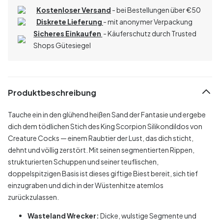
Kostenloser Versand
- bei Bestellungen über
€
50
Diskrete Lieferung
- mit anonymer Verpackung
Sicheres Einkaufen
- Käuferschutz durch Trusted
Shops Gütesiegel
Produktbeschreibung
Tauche ein in den glühend heißen Sand der Fantasie und ergebe
dich dem tödlichen Stich des King Scorpion Silikondildos von
Creature Cocks — einem Raubtier der Lust, das dich sticht,
dehnt und völlig zerstört. Mit seinen segmentierten Rippen,
strukturierten Schuppen und seiner teuflischen,
doppelspitzigen Basis ist dieses giftige Biest bereit, sich tief
einzugraben und dich in der Wüstenhitze atemlos
zurückzulassen.
Wasteland Wrecker:
Dicke, wulstige Segmente und