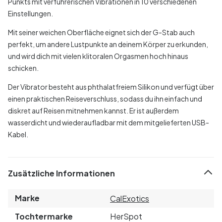
Punkts mit verführerischen Vibrationen in 10 verschiedenen
Einstellungen.
Mit seiner weichen Oberfläche eignet sich der G-Stab auch
perfekt, um andere Lustpunkte an deinem Körper zu erkunden,
und wird dich mit vielen klitoralen Orgasmen hoch hinaus
schicken.
Der Vibrator besteht aus phthalatfreiem Silikon und verfügt über
einen praktischen Reiseverschluss, sodass du ihn einfach und
diskret auf Reisen mitnehmen kannst. Er ist außerdem
wasserdicht und wiederaufladbar mit dem mitgelieferten USB-
Kabel.
Zusätzliche Informationen
Marke
CalExotics
Tochtermarke
HerSpot