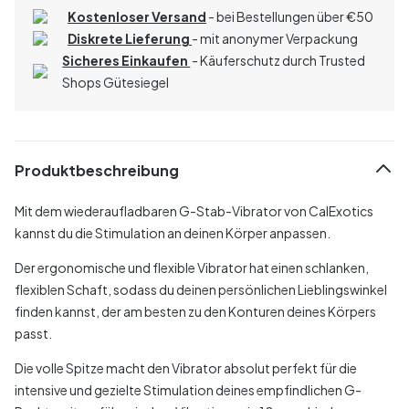
Kostenloser Versand
- bei Bestellungen über
€
50
Diskrete Lieferung
- mit anonymer Verpackung
Sicheres Einkaufen
- Käuferschutz durch Trusted
Shops Gütesiegel
Produktbeschreibung
Mit dem wiederaufladbaren G-Stab-Vibrator von CalExotics
kannst du die Stimulation an deinen Körper anpassen.
Der ergonomische und flexible Vibrator hat einen schlanken,
flexiblen Schaft, sodass du deinen persönlichen Lieblingswinkel
finden kannst, der am besten zu den Konturen deines Körpers
passt.
Die volle Spitze macht den Vibrator absolut perfekt für die
intensive und gezielte Stimulation deines empfindlichen G-