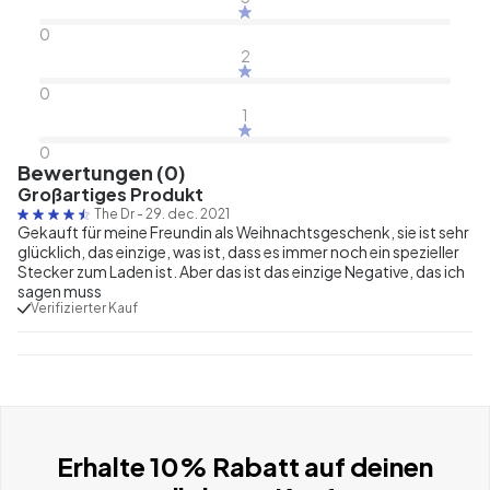
0
2
0
1
0
Bewertungen (0)
Großartiges Produkt
The Dr
-
29. dec. 2021
Gekauft für meine Freundin als Weihnachtsgeschenk, sie ist sehr
glücklich, das einzige, was ist, dass es immer noch ein spezieller
Stecker zum Laden ist. Aber das ist das einzige Negative, das ich
sagen muss
Verifizierter Kauf
Erhalte 10% Rabatt auf deinen