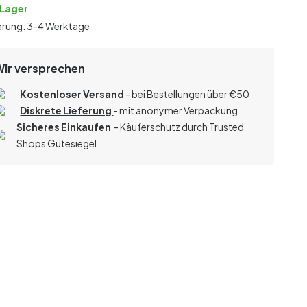
 Lager
erung: 3-4 Werktage
Wir versprechen
Kostenloser Versand
- bei Bestellungen über
€
50
Diskrete Lieferung
- mit anonymer Verpackung
Sicheres Einkaufen
- Käuferschutz durch Trusted
Shops Gütesiegel