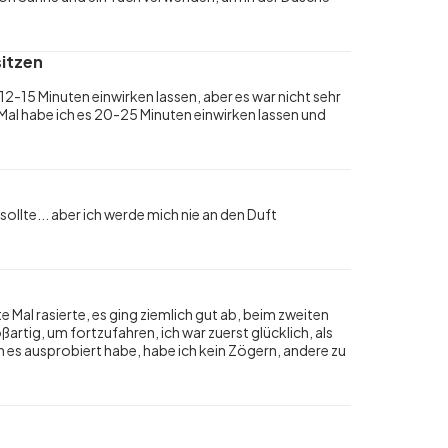
sitzen
 12-15 Minuten einwirken lassen, aber es war nicht sehr
 Mal habe ich es 20-25 Minuten einwirken lassen und
sollte... aber ich werde mich nie an den Duft
e Mal rasierte, es ging ziemlich gut ab, beim zweiten
artig, um fortzufahren, ich war zuerst glücklich, als
ich es ausprobiert habe, habe ich kein Zögern, andere zu