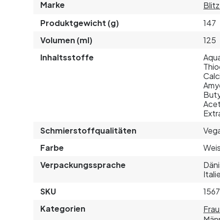
Marke
Blit
Produktgewicht (g)
147
Volumen (ml)
125
Inhaltsstoffe
Aqua
Thio
Calc
Amyg
Buty
Acet
Extr
Schmierstoffqualitäten
Veg
Farbe
Wei
Verpackungssprache
Däni
Ital
SKU
156
Kategorien
Fra
Män