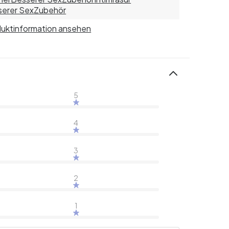
erer Sex
Zubehör
uktinformation ansehen
5
4
3
2
1