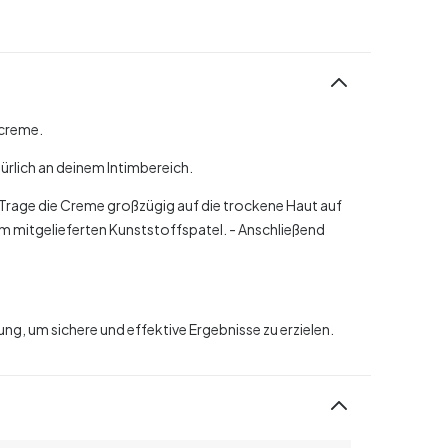
screme.
rlich an deinem Intimbereich.
 Trage die Creme großzügig auf die trockene Haut auf
em mitgelieferten Kunststoffspatel.
- Anschließend
g, um sichere und effektive Ergebnisse zu erzielen.