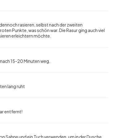
 dennoch rasieren, selbst nach der zweiten
ten Punkte, was schön war. Die Rasur ging auch viel
ieren erleichtern möchte.
d nach 15-20 Minuten weg.
ten lang ruht
ar entfernt!
von Sahne und ein Tuch verwenden, um in der Dusche