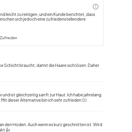
i
 leicht zu reinigen, und ein Kunde berichtet, dass
ünschen sich jedoch eine zufriedenstellendere
Zufrieden
ke Schicht braucht, damit die Haare sich lösen. Daher
nd ist gleichzeitig sanft zur Haut. Ich habe jahrelang
t dieser Alternative bin ich sehr zufrieden 👍🏻
 den Hoden. Auch wenn es kurz geschnitten ist. Wird
ukt 👍