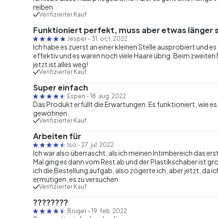
reiben
Verifizierter Kauf
Funktioniert perfekt, muss aber etwas länger 
Jesper
-
31. oct. 2022
Ich habe es zuerst an einer kleinen Stelle ausprobiert und es
effektiv und es waren noch viele Haare übrig. Beim zweiten
jetzt ist alles weg!
Verifizierter Kauf
Super einfach
Espen
-
18. aug. 2022
Das Produkt erfüllt die Erwartungen. Es funktioniert, wie es 
gewöhnen.
Verifizierter Kauf
Arbeiten für
Iso
-
27. jul. 2022
Ich war also überrascht, als ich meinen Intimbereich das erst
Mal ging es dann vom Rest ab und der Plastikschaber ist groß
ich die Bestellung aufgab, also zögerte ich, aber jetzt, da 
ermutigen, es zu versuchen
Verifizierter Kauf
????????
Bruger
-
19. feb. 2022