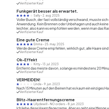
Verifizierter Kauf
Funkgerät besser als erwartet.
Sally
-
2. aug. 2025
Voller Busch, der fast vollständig verschwand, musste sich
Anwendung. Kein Brennen oder Unbehagen und auch keine ro
leichter, also kann es empfohlen werden, wenn man das Ras
Verifizierter Kauf
Eine gute Creme
Emma
-
25. may. 2025
Werde diese Creme empfehlen, wirklich gut, alle Haare sin
Verifizierter Kauf
Ok-Effekt
Kitty
-
13. jul. 2023
Entfernt das meiste davon, solange es mindestens 20 Minu
Verifizierter Kauf
VERMEIDEN!
Linda
-
9. jun. 2023
Nach 15 Minuten auf den Beinen hat es kaum ein einziges Ha
Verifizierter Kauf
Blitz-Haarentfernungscreme
Lillydewill - NO orders
-
8. jun. 2023
Ich liebe diese Haarpflegecreme. Aber es geht eine Menge 