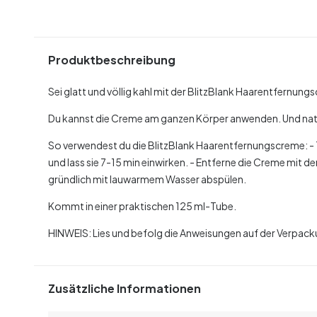
Produktbeschreibung
Sei glatt und völlig kahl mit der BlitzBlank Haarentfernung
Du kannst die Creme am ganzen Körper anwenden. Und natü
So verwendest du die BlitzBlank Haarentfernungscreme:
-
und lass sie 7-15 min einwirken.
- Entferne die Creme mit d
gründlich mit lauwarmem Wasser abspülen.
Kommt in einer praktischen 125 ml-Tube.
HINWEIS: Lies und befolg die Anweisungen auf der Verpackun
Zusätzliche Informationen