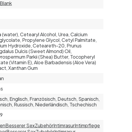
zBlank
 (water), Cetearyl Alcohol, Urea, Calcium
glycolate, Propylene Glycol, Cetyl Palmitate,
ium Hydroxide, Ceteareth-20, Prunus
dalus Dulcis (Sweet Almond) Oil,
rospermum Parkii (Shea) Butter, Tocopheryl
ate (Vitamin E), Aloe Barbadensis (Aloe Vera)
act, Xanthan Gum
an
ss
sch, Englisch, Französisch, Deutsch, Spanisch,
ienisch, Russisch, Niederländisch, Tschechisch
79
uen
Besserer Sex
Zubehör
Intimrasur
Intimpflege
ner
Besserer Sex
Zubehör
Intimrasur