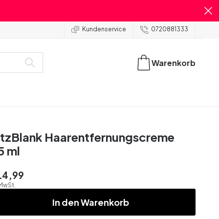
Kundenservice
0720881333
Warenkorb
itzBlank Haarentfernungscreme
5 ml
14,99
 MwSt.
In den Warenkorb