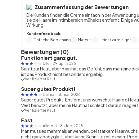
Zusammenfassung der Bewertungen
Die Kunden finden die Creme einfach in der Anwendung und
sie die Haare im Intimbereich mühelos entfernt. Einige w
Wirkung.
Kundenfeedback:
Einfache Bedienung
Material
Leicht zu reinigen
Bewertungen (0)
Funktioniert ganz gut.
Ulle
-
29. apr. 2026
Sanft zur Haut, aber man hat das Gefühl, dass man eine dic
ist das Produkt nicht besonders ergiebig.
Verifizierter Kauf
Super gutes Produkt!
Balma
-
18. mar. 2026
Super gutes Produkt! Entfernt unerwünschte Haare effektiv u
Veet benutzt, aber meine Haut hat schlecht darauf reagiert. Mi
Verifizierter Kauf
Fast
Allmost
-
8. dec. 2025
Man muss es mehrmals anwenden, bei starkem Haarwuchs an
nicht ganz babyglatt, aber keine Schnitte mit diesem Prod