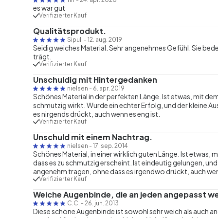
es war gut
Verifizierter Kauf
Qualitätsprodukt.
Sipuli
-
12. aug. 2019
Seidig weiches Material. Sehr angenehmes Gefühl. Sie bede
trägt.
Verifizierter Kauf
Unschuldig mit Hintergedanken
nielsen
-
6. apr. 2019
Schönes Material in der perfekten Länge. Ist etwas, mit d
schmutzig wirkt. Wurde ein echter Erfolg, und der kleine Au
es nirgends drückt, auch wenn es eng ist.
Verifizierter Kauf
Unschuld mit einem Nachtrag.
nielsen
-
17. sep. 2014
Schönes Material, in einer wirklich guten Länge. Ist etwas,
dass es zu schmutzig erscheint. Ist eindeutig gelungen, und 
angenehm tragen, ohne dass es irgendwo drückt, auch wenn
Verifizierter Kauf
Weiche Augenbinde, die an jeden angepasst w
C.C.
-
26. jun. 2013
Diese schöne Augenbinde ist sowohl sehr weich als auch a