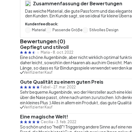
Zusammenfassung der Bewertungen
Das weiche Material, die gute Passform und das elegant
den Kunden. Ein Kunde sagt, sie sei ideal für kleine Über
Kundenfeedback:
Material
Passende Größe
Stilvolles Design
Bewertungen (0)
Gepflegt und stilvoll
Maria
-
8. oct. 2022
Eine schöne Augenbinde, aber nicht wirklich optimal funktioni
daher leicht, sowohl in den Haaren als auch im Gesicht. Man 
Länge, so dass es für Bindungsspiele verwendet werden ka
Verifizierter Kauf
Gute Qualität zu einem guten Preis
Fabel
-
27. mar. 2022
Sehr bequeme Augenbinde, wo der Hersteller auch eine klein
über die Nase passt, ohne nach unten zu rutschen. Ich denke
ein kleines Plus :) Alles in allem ein Produkt, das gute Qualit
Verifizierter Kauf
Eine magische Welt!
Cecilia
-
3. feb. 2022
So schön und so "heiß"! Triggering andere Sinne auf eine ne
Band, die Magie bietet! Gut, dass ich zwei von ihnen gekauf