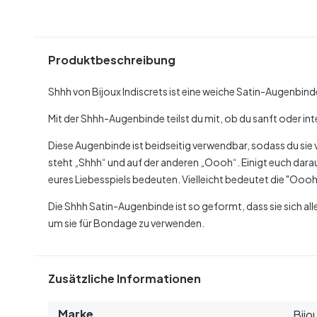
Produktbeschreibung
Shhh von Bijoux Indiscrets ist eine weiche Satin-Augenbinde,
Mit der Shhh-Augenbinde teilst du mit, ob du sanft oder inte
Diese Augenbinde ist beidseitig verwendbar, sodass du sie 
steht „Shhh“ und auf der anderen „Oooh“. Einigt euch dara
eures Liebesspiels bedeuten. Vielleicht bedeutet die "O
Die Shhh Satin-Augenbinde ist so geformt, dass sie sich al
um sie für Bondage zu verwenden.
Zusätzliche Informationen
Marke
Bijo