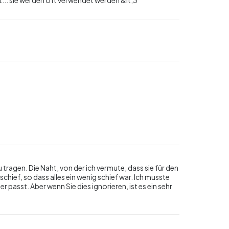
!
 tragen. Die Naht, von der ich vermute, dass sie für den
schief, so dass alles ein wenig schief war. Ich musste
passt. Aber wenn Sie dies ignorieren, ist es ein sehr