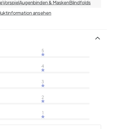
re
Vorspiel
Augenbinden & Masken
Blindfolds
uktinformation ansehen
5
4
3
2
1