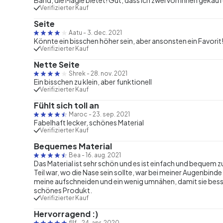
Verifizierter Kauf
Seite
Aatu
-
3. dec. 2021
Könnte ein bisschen höher sein, aber ansonsten ein Favorit
Verifizierter Kauf
Nette Seite
Shrek
-
28. nov. 2021
Ein bisschen zu klein, aber funktionell
Verifizierter Kauf
Fühlt sich toll an
Maroc
-
23. sep. 2021
Fabelhaft lecker, schönes Material
Verifizierter Kauf
Bequemes Material
Bea
-
16. aug. 2021
Das Material ist sehr schön und es ist einfach und bequem zu
Teil war, wo die Nase sein sollte, war bei meiner Augenbinde 
meine aufschneiden und ein wenig umnähen, damit sie besser 
schönes Produkt.
Verifizierter Kauf
Hervorragend :)
fllf
-
24. apr. 2020