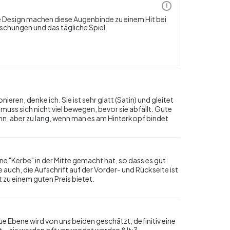
i
e Design machen diese Augenbinde zu einem Hit bei
raschungen und das tägliche Spiel.
eren, denke ich. Sie ist sehr glatt (Satin) und gleitet
muss sich nicht viel bewegen, bevor sie abfällt. Gute
nn, aber zu lang, wenn man es am Hinterkopf bindet
e "Kerbe" in der Mitte gemacht hat, so dass es gut
 auch, die Aufschrift auf der Vorder- und Rückseite ist
ät zu einem guten Preis bietet.
ue Ebene wird von uns beiden geschätzt, definitiv eine
t... sie werden oft verwendet werden &lt;3