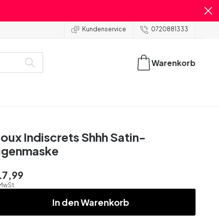
Kundenservice
0720881333
Warenkorb
joux Indiscrets Shhh Satin-
ugenmaske
17,99
 MwSt.
In den Warenkorb