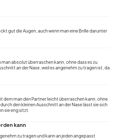
ckt gut die Augen, auch wenn man eine Brille darunter
em man absolut überraschen kann, ohne dass es zu
sschnitt an der Nase, weil es angenehm zu tragen ist, da
 mit dem man den Partner leicht überraschen kann, ohne
durch den kleinen Ausschnitt an der Nase lässt sie sich
 sie eng sitzt.
erden kann
ngenehm zu tragen und kann an jeden angepasst