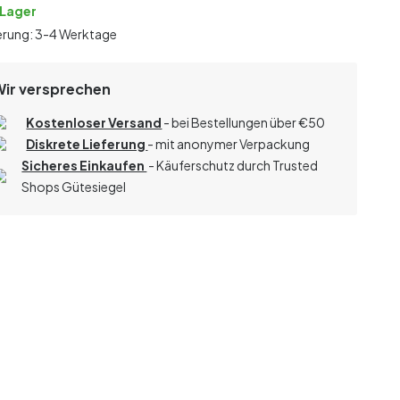
 Lager
erung: 3-4 Werktage
Wir versprechen
Kostenloser Versand
- bei Bestellungen über
€
50
Diskrete Lieferung
- mit anonymer Verpackung
Sicheres Einkaufen
- Käuferschutz durch Trusted
Shops Gütesiegel