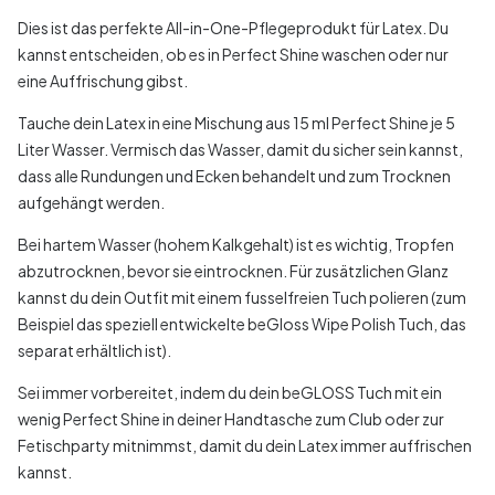
Dies ist das perfekte All-in-One-Pflegeprodukt für Latex. Du
kannst entscheiden, ob es in Perfect Shine waschen oder nur
eine Auffrischung gibst.
Tauche dein Latex in eine Mischung aus 15 ml Perfect Shine je 5
Liter Wasser. Vermisch das Wasser, damit du sicher sein kannst,
dass alle Rundungen und Ecken behandelt und zum Trocknen
aufgehängt werden.
Bei hartem Wasser (hohem Kalkgehalt) ist es wichtig, Tropfen
abzutrocknen, bevor sie eintrocknen. Für zusätzlichen Glanz
kannst du dein Outfit mit einem fusselfreien Tuch polieren (zum
Beispiel das speziell entwickelte beGloss Wipe Polish Tuch, das
separat erhältlich ist).
Sei immer vorbereitet, indem du dein beGLOSS Tuch mit ein
wenig Perfect Shine in deiner Handtasche zum Club oder zur
Fetischparty mitnimmst, damit du dein Latex immer auffrischen
kannst.