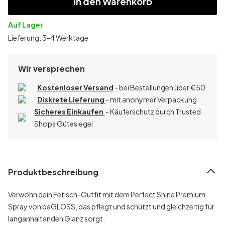
In den Warenkorb
Auf Lager
Lieferung: 3-4 Werktage
Wir versprechen
Kostenloser Versand
- bei Bestellungen über
€
50
Diskrete Lieferung
- mit anonymer Verpackung
Sicheres Einkaufen
- Käuferschutz durch Trusted
Shops Gütesiegel
Produktbeschreibung
Verwöhn dein Fetisch-Outfit mit dem Perfect Shine Premium
Spray von beGLOSS, das pflegt und schützt und gleichzeitig für
langanhaltenden Glanz sorgt.