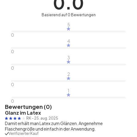
0.0
Basierend auf 0 Bewertungen
5
0
4
0
3
0
2
0
1
0
Bewertungen (0)
Glanz im Latex
RK
-
25. aug. 2025
Damit erhält man Latex zum Glänzen. Angenehme
Flaschengröße und einfach in der Anwendung.
Verifizierter Kauf