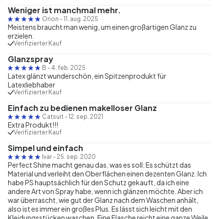
Weniger ist manchmal mehr.
Orion
-
11. aug. 2025
Meistens braucht man wenig, um einen großartigen Glanz zu
erzielen.
Verifizierter Kauf
Glanzspray
B
-
4. feb. 2025
Latex glänzt wunderschön, ein Spitzenprodukt für
Latexliebhaber
Verifizierter Kauf
Einfach zu bedienen makelloser Glanz
Catsuit
-
12. sep. 2021
Extra Produkt!!!
Verifizierter Kauf
Simpel und einfach
Ivar
-
25. sep. 2020
Perfect Shine macht genau das, was es soll: Es schützt das
Material und verleiht den Oberflächen einen dezenten Glanz. Ich
habe PS hauptsächlich für den Schutz gekauft, da ich eine
andere Art von Spray habe, wenn ich glänzen möchte. Aber ich
war überrascht, wie gut der Glanz nach dem Waschen anhält,
also ist es immer ein großes Plus. Es lässt sich leicht mit den
Kleidungsstücken waschen. Eine Flasche reicht eine ganze Weile.