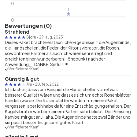
0
1
0
Bewertungen (0)
Strahlend
Bjorn
-
29. aug. 2025
Dieses Paket brachte erstaunliche Ergebnisse::: die Augenbinde,
die Handschellen, die Feder, der Klitorisvibrator, die Rosen...
sowohl mein Partner als auch ich waren sehr erregt und
erreichten einen wunderbaren Höhepunkt nach der
Anwendung,,,, DANKE, Sinful !!!!!
Verifizierter Kauf
Günstig & gut
Jim
-
20. feb. 2022
Ich dachte, dass zum Beispiel die Handschellen von etwas
besserer Qualität wären und dass es sich um echte Rosenblätter
handeln würde. Die Rosenblätter wurden in meinem Paket
vergessen, aber ich habe dafür eine Entschädigung erhalten. Der
Kugelvibrator war bei meinem Partner sehr beliebt. Der Penisring
kam bei mir gut an. Haha. Die Augenbinde hatte zwei Bänder und
sie passt besser. Insgesamt gutes Paket.
Verifizierter Kauf
günstig & gut