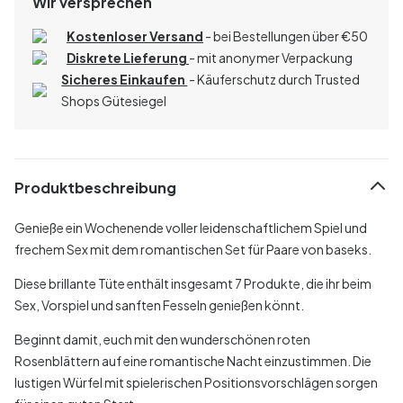
Wir versprechen
Kostenloser Versand
- bei Bestellungen über
€
50
Diskrete Lieferung
- mit anonymer Verpackung
Sicheres Einkaufen
- Käuferschutz durch Trusted
Shops Gütesiegel
Produktbeschreibung
Genieße ein Wochenende voller leidenschaftlichem Spiel und
frechem Sex mit dem romantischen Set für Paare von baseks.
Diese brillante Tüte enthält insgesamt 7 Produkte, die ihr beim
Sex, Vorspiel und sanften Fesseln genießen könnt.
Beginnt damit, euch mit den wunderschönen roten
Rosenblättern auf eine romantische Nacht einzustimmen. Die
lustigen Würfel mit spielerischen Positionsvorschlägen sorgen