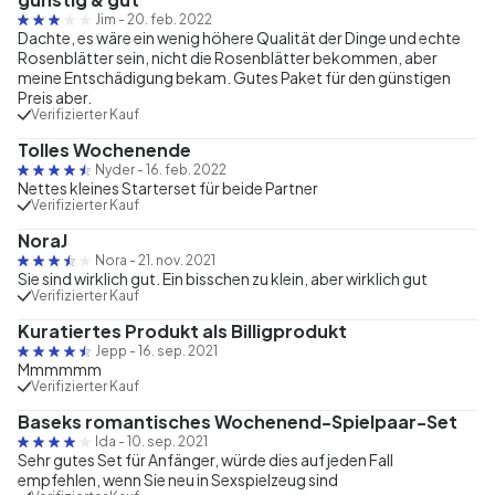
Jim
-
20. feb. 2022
Dachte, es wäre ein wenig höhere Qualität der Dinge und echte
Rosenblätter sein, nicht die Rosenblätter bekommen, aber
meine Entschädigung bekam. Gutes Paket für den günstigen
Preis aber.
Verifizierter Kauf
Tolles Wochenende
Nyder
-
16. feb. 2022
Nettes kleines Starterset für beide Partner
Verifizierter Kauf
NoraJ
Nora
-
21. nov. 2021
Sie sind wirklich gut. Ein bisschen zu klein, aber wirklich gut
Verifizierter Kauf
Kuratiertes Produkt als Billigprodukt
Jepp
-
16. sep. 2021
Mmmmmm
Verifizierter Kauf
Baseks romantisches Wochenend-Spielpaar-Set
Ida
-
10. sep. 2021
Sehr gutes Set für Anfänger, würde dies auf jeden Fall
empfehlen, wenn Sie neu in Sexspielzeug sind