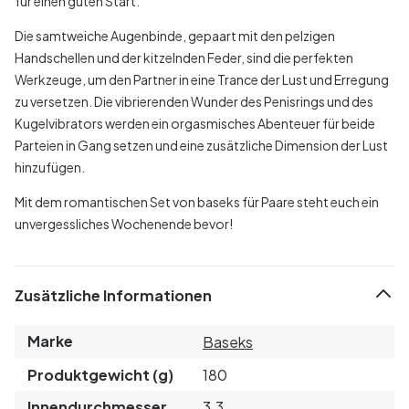
für einen guten Start.
Die samtweiche Augenbinde, gepaart mit den pelzigen
Handschellen und der kitzelnden Feder, sind die perfekten
Werkzeuge, um den Partner in eine Trance der Lust und Erregung
zu versetzen. Die vibrierenden Wunder des Penisrings und des
Kugelvibrators werden ein orgasmisches Abenteuer für beide
Parteien in Gang setzen und eine zusätzliche Dimension der Lust
hinzufügen.
Mit dem romantischen Set von baseks für Paare steht euch ein
unvergessliches Wochenende bevor!
Zusätzliche Informationen
Marke
Baseks
Produktgewicht (g)
180
Innendurchmesser
3.3