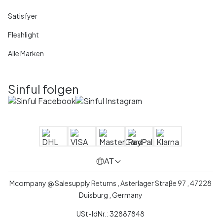
Satisfyer
Fleshlight
Alle Marken
Sinful folgen
AT
Mcompany @ Salesupply Returns , Asterlager Straße 97 , 47228
Duisburg , Germany
USt-IdNr.: 32887848