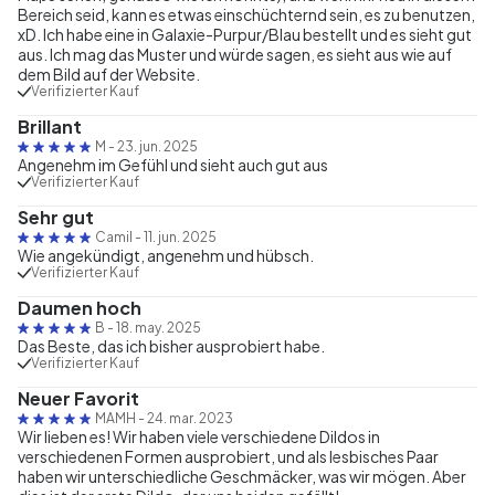
Bereich seid, kann es etwas einschüchternd sein, es zu benutzen,
xD. Ich habe eine in Galaxie-Purpur/Blau bestellt und es sieht gut
aus. Ich mag das Muster und würde sagen, es sieht aus wie auf
dem Bild auf der Website.
Verifizierter Kauf
Brillant
M
-
23. jun. 2025
Angenehm im Gefühl und sieht auch gut aus
Verifizierter Kauf
Sehr gut
Camil
-
11. jun. 2025
Wie angekündigt, angenehm und hübsch.
Verifizierter Kauf
Daumen hoch
B
-
18. may. 2025
Das Beste, das ich bisher ausprobiert habe.
Verifizierter Kauf
Neuer Favorit
MAMH
-
24. mar. 2023
Wir lieben es! Wir haben viele verschiedene Dildos in
verschiedenen Formen ausprobiert, und als lesbisches Paar
haben wir unterschiedliche Geschmäcker, was wir mögen. Aber