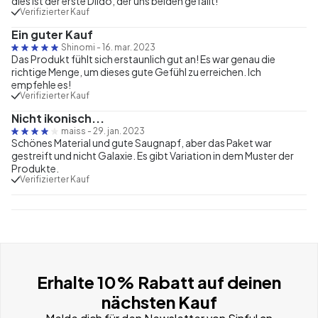
dies ist der erste Dildo, der uns beiden gefällt!
Verifizierter Kauf
Ein guter Kauf
Shinomi
-
16. mar. 2023
Das Produkt fühlt sich erstaunlich gut an! Es war genau die
richtige Menge, um dieses gute Gefühl zu erreichen. Ich
empfehle es!
Verifizierter Kauf
Nicht ikonisch...
maiss
-
29. jan. 2023
Schönes Material und gute Saugnapf, aber das Paket war
gestreift und nicht Galaxie. Es gibt Variation in dem Muster der
Produkte.
Verifizierter Kauf
Erhalte 10% Rabatt auf deinen
nächsten Kauf