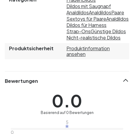
Dildos mit Saugnapf
Analdildos
Analdildos
Paare
Sextoys für Paare
Analdildos
Dildos für Harness
Strap-Ons
Günstige Dildos
Nicht-realistische Dildos
Produktsicherheit
Produktinformation
ansehen
Bewertungen
0.0
Basierend auf 0 Bewertungen
5
0