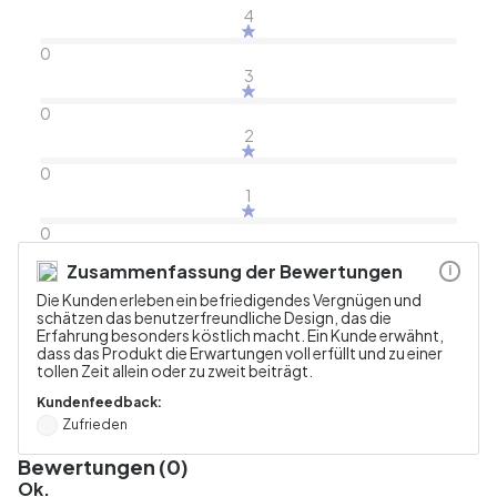
4
0
3
0
2
0
1
0
Zusammenfassung der Bewertungen
i
Die Kunden erleben ein befriedigendes Vergnügen und
schätzen das benutzerfreundliche Design, das die
Erfahrung besonders köstlich macht. Ein Kunde erwähnt,
dass das Produkt die Erwartungen voll erfüllt und zu einer
tollen Zeit allein oder zu zweit beiträgt.
Kundenfeedback:
Zufrieden
Bewertungen (0)
Ok.