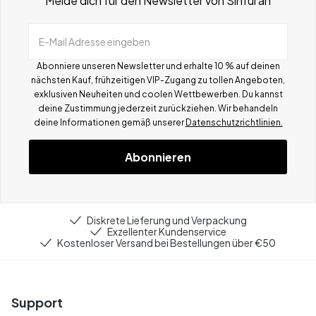
Melde dich für den Newsletter von Sinful an
E-Mail Adresse eingeben
Abonniere unseren Newsletter und erhalte 10 % auf deinen
nächsten Kauf, frühzeitigen VIP-Zugang zu tollen Angeboten,
exklusiven Neuheiten und coolen Wettbewerben.
Du kannst
deine Zustimmung jederzeit zurückziehen. Wir behandeln
deine Informationen gemä
ß
unserer
Datenschutzrichtlinien.
Abonnieren
Diskrete Lieferung und Verpackung
Exzellenter Kundenservice
Kostenloser Versand bei Bestellungen über €50
Support