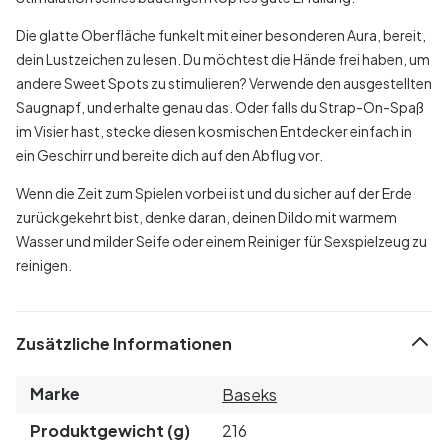
Die glatte Oberfläche funkelt mit einer besonderen Aura, bereit,
dein Lustzeichen zu lesen. Du möchtest die Hände frei haben, um
andere Sweet Spots zu stimulieren? Verwende den ausgestellten
Saugnapf, und erhalte genau das. Oder falls du Strap-On-Spaß
im Visier hast, stecke diesen kosmischen Entdecker einfach in
ein Geschirr und bereite dich auf den Abflug vor.
Wenn die Zeit zum Spielen vorbei ist und du sicher auf der Erde
zurückgekehrt bist, denke daran, deinen Dildo mit warmem
Wasser und milder Seife oder einem Reiniger für Sexspielzeug zu
reinigen.
Zusätzliche Informationen
Marke
Baseks
Produktgewicht (g)
216