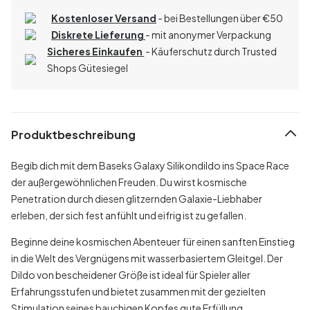
Kostenloser Versand
- bei Bestellungen über
€
50
Diskrete Lieferung
- mit anonymer Verpackung
Sicheres Einkaufen
- Käuferschutz durch Trusted
Shops Gütesiegel
Produktbeschreibung
Begib dich mit dem Baseks Galaxy Silikondildo ins Space Race
der außergewöhnlichen Freuden. Du wirst kosmische
Penetration durch diesen glitzernden Galaxie-Liebhaber
erleben, der sich fest anfühlt und eifrig ist zu gefallen.
Beginne deine kosmischen Abenteuer für einen sanften Einstieg
in die Welt des Vergnügens mit wasserbasiertem Gleitgel. Der
Dildo von bescheidener Größe ist ideal für Spieler aller
Erfahrungsstufen und bietet zusammen mit der gezielten
Stimulation seines bauchigen Kopfes gute Erfüllung.