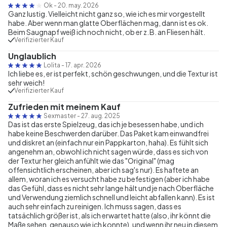
Ok
-
20. may. 2026
Ganz lustig. Vielleicht nicht ganz so, wie ich es mir vorgestellt
habe. Aber wenn man glatte Oberflächen mag, dann ist es ok.
Beim Saugnapf weiß ich noch nicht, ob er z. B. an Fliesen hält.
Verifizierter Kauf
Unglaublich
Lolita
-
17. apr. 2026
Ich liebe es, er ist perfekt, schön geschwungen, und die Textur ist
sehr weich!
Verifizierter Kauf
Zufrieden mit meinem Kauf
Sexmaster
-
27. aug. 2025
Das ist das erste Spielzeug, das ich je besessen habe, und ich
habe keine Beschwerden darüber. Das Paket kam einwandfrei
und diskret an (einfach nur ein Pappkarton, haha). Es fühlt sich
angenehm an, obwohl ich nicht sagen würde, dass es sich von
der Textur her gleich anfühlt wie das "Original" (mag
offensichtlich erscheinen, aber ich sag's nur). Es haftete an
allem, woran ich es versucht habe zu befestigen (aber ich habe
das Gefühl, dass es nicht sehr lange hält und je nach Oberfläche
und Verwendung ziemlich schnell und leicht abfallen kann). Es ist
auch sehr einfach zu reinigen. Ich muss sagen, dass es
tatsächlich größer ist, als ich erwartet hatte (also, ihr könnt die
Maße sehen, genauso wie ich konnte), und wenn ihr neu in diesem