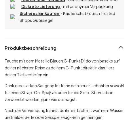
Diskrete Lieferung
- mit anonymer Verpackung
Sicheres Einkaufen
- Käuferschutz durch Trusted
Shops Gütesiegel
Produktbeschreibung
Tauche mit dem Metallic Blauen G-Punkt Dildo von baseks auf
deiner nächsten Reise zu deinem G-Punkt direkt in das Herz
deiner Tiefseetiefen ein.
Dank des starken Saugnapfes kann dein neuer Liebhaber sowohl
für einen Strap-On-Spaß als auch für die Solo-Stimulation
verwendet werden, ganz wie du magst.
Nach der Verwendung kannst du ihn einfach mit warmem Wasser
und milder Seife oder Sexspielzeug-Reiniger reinigen.