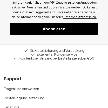
nächsten Kauf, frühzeitigen VIP-Zugang zu tollen Angeboten,
exklusiven Neuheiten und coolen Wettbewerben.
Du kannst
deine Zustimmung jederzeit zurückziehen. Wir behandeln
deine Informationen gemä
ß
unserer
Datenschutzrichtlinien.
Abonnieren
Diskrete Lieferung und Verpackung
Exzellenter Kundenservice
Kostenloser Versand bei Bestellungen über €50
Support
Fragen und Antworten
Bestellung und Bezahlung
Lieferung