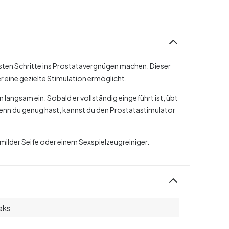
sten Schritte ins Prostatavergnügen machen. Dieser
 eine gezielte Stimulation ermöglicht.
 langsam ein. Sobald er vollständig eingeführt ist, übt
enn du genug hast, kannst du den Prostatastimulator
ilder Seife oder einem Sexspielzeugreiniger.
eks