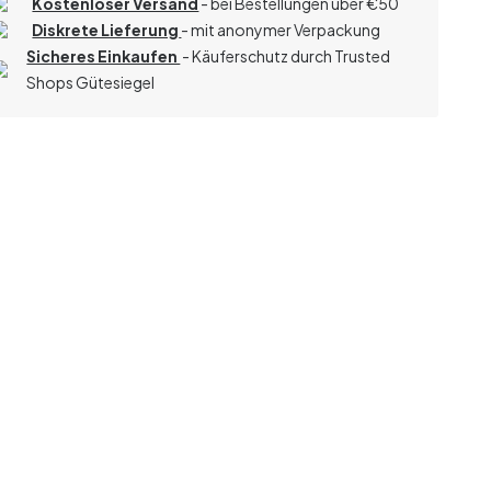
Kostenloser Versand
- bei Bestellungen über
€
50
Diskrete Lieferung
- mit anonymer Verpackung
Sicheres Einkaufen
- Käuferschutz durch Trusted
Shops Gütesiegel