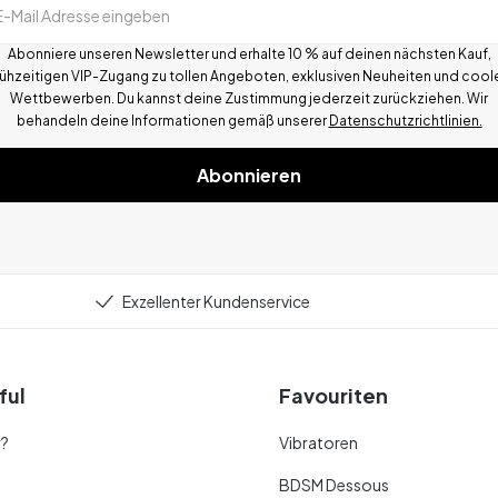
E-Mail Adresse eingeben
Abonniere unseren Newsletter und erhalte 10 % auf deinen nächsten Kauf,
rühzeitigen VIP-Zugang zu tollen Angeboten, exklusiven Neuheiten und cool
Wettbewerben.
Du kannst deine Zustimmung jederzeit zurückziehen. Wir
behandeln deine Informationen gemä
ß
unserer
Datenschutzrichtlinien.
Abonnieren
Exzellenter Kundenservice
ful
Favouriten
r?
Vibratoren
BDSM Dessous