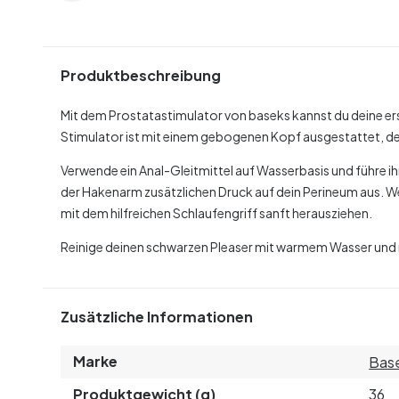
Produktbeschreibung
Mit dem Prostatastimulator von baseks kannst du deine er
Stimulator ist mit einem gebogenen Kopf ausgestattet, der
Verwende ein Anal-Gleitmittel auf Wasserbasis und führe ihn
der Hakenarm zusätzlichen Druck auf dein Perineum aus. W
mit dem hilfreichen Schlaufengriff sanft herausziehen.
Reinige deinen schwarzen Pleaser mit warmem Wasser und m
Zusätzliche Informationen
Marke
Bas
Produktgewicht (g)
36