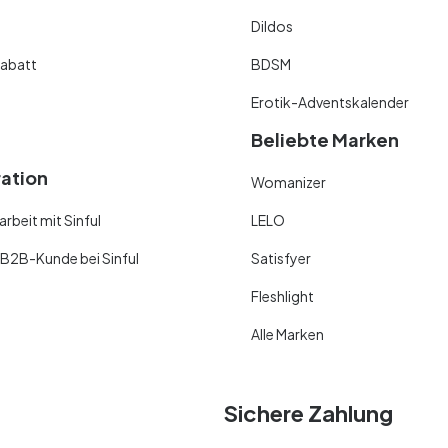
Dildos
abatt
BDSM
Erotik-Adventskalender
Beliebte Marken
ration
Womanizer
beit mit Sinful
LELO
 B2B-Kunde bei Sinful
Satisfyer
Fleshlight
Alle Marken
Sichere Zahlung