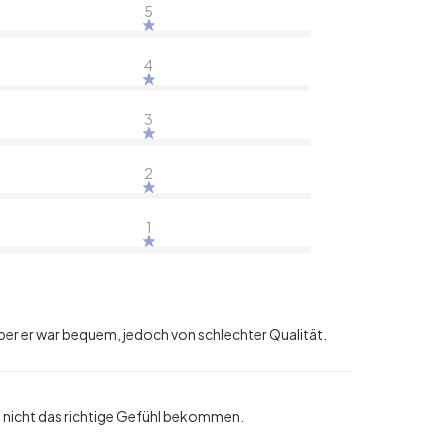
5
4
3
2
1
 aber er war bequem, jedoch von schlechter Qualität.
en nicht das richtige Gefühl bekommen.