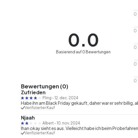
0
0
0.0
0
Basierend auf 0 Bewertungen
0
0
Bewertungen (0)
Zufrieden
Pling
-
12. dec. 2024
Habe ihn am Black Friday gekauft, daher war er sehr billig,
Verifizierter Kauf
Njaah
Albert
-
10. nov. 2024
Ihan okay sieht es aus. Vielleicht habe ich beim Probefahr
Verifizierter Kauf