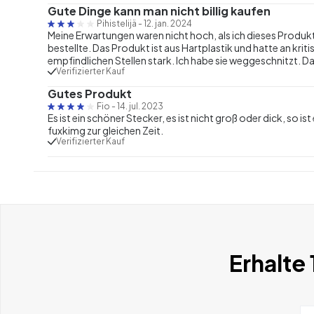
Gute Dinge kann man nicht billig kaufen
Pihistelijä
-
12. jan. 2024
Meine Erwartungen waren nicht hoch, als ich dieses Produkt
bestellte. Das Produkt ist aus Hartplastik und hatte an kriti
empfindlichen Stellen stark. Ich habe sie weggeschnitzt. Das
Verifizierter Kauf
Gutes Produkt
Fio
-
14. jul. 2023
Es ist ein schöner Stecker, es ist nicht groß oder dick, so 
fuxkimg zur gleichen Zeit.
Verifizierter Kauf
Erhalte