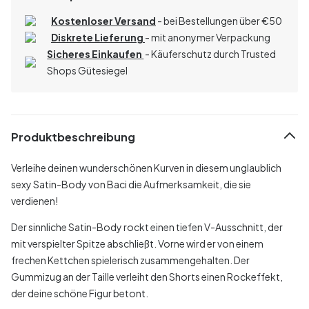
Kostenloser Versand
- bei Bestellungen über
€
50
Diskrete Lieferung
- mit anonymer Verpackung
Sicheres Einkaufen
- Käuferschutz durch Trusted
Shops Gütesiegel
Produktbeschreibung
Verleihe deinen wunderschönen Kurven in diesem unglaublich
sexy Satin-Body von Baci die Aufmerksamkeit, die sie
verdienen!
Der sinnliche Satin-Body rockt einen tiefen V-Ausschnitt, der
mit verspielter Spitze abschließt. Vorne wird er von einem
frechen Kettchen spielerisch zusammengehalten. Der
Gummizug an der Taille verleiht den Shorts einen Rockeffekt,
der deine schöne Figur betont.