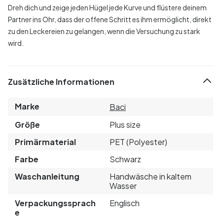
Dreh dich und zeige jeden Hügel jede Kurve und flüstere deinem
Partner ins Ohr, dass der offene Schritt es ihm ermöglicht, direkt
zu den Leckereien zu gelangen, wenn die Versuchung zu stark
wird.
Zusätzliche Informationen
Marke
Baci
Größe
Plus size
Primärmaterial
PET (Polyester)
Farbe
Schwarz
Waschanleitung
Handwäsche in kaltem
Wasser
Verpackungssprach
Englisch
e