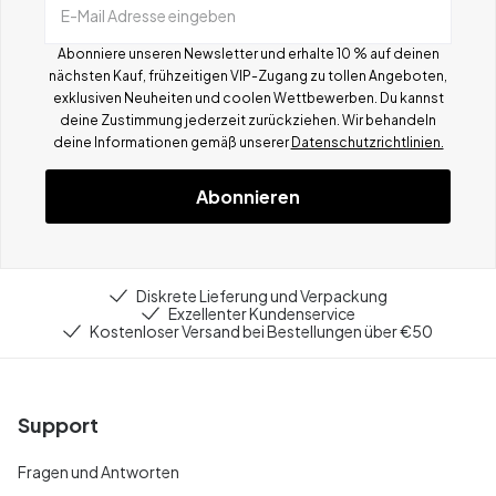
E-Mail Adresse eingeben
Abonniere unseren Newsletter und erhalte 10 % auf deinen
nächsten Kauf, frühzeitigen VIP-Zugang zu tollen Angeboten,
exklusiven Neuheiten und coolen Wettbewerben.
Du kannst
deine Zustimmung jederzeit zurückziehen. Wir behandeln
deine Informationen gemä
ß
unserer
Datenschutzrichtlinien.
Abonnieren
Diskrete Lieferung und Verpackung
Exzellenter Kundenservice
Kostenloser Versand bei Bestellungen über €50
Support
Fragen und Antworten