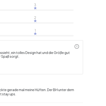
3
2
1
i
eht, ein tolles Design hat und die Größe gut
r Spaß sorgt.
edeckte gerade mal meine Hüften. Der BH unter dem
t stay ups.