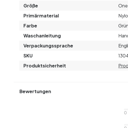
Größe
One 
Primärmaterial
Nyl
Farbe
Grün
Waschanleitung
Hand
Verpackungssprache
Engl
SKU
130
Produktsicherheit
Prod
Bewertungen
0
0