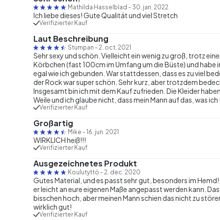
Mathilda Hasselblad
-
30. jan. 2022
Ich liebe dieses! Gute Qualität und viel Stretch
Verifizierter Kauf
Laut Beschreibung
Stumpan
-
2. oct. 2021
Sehr sexy und schön. Vielleicht ein wenig zu groß, trotz eine
Körbchen (fast 100cm im Umfang um die Büste) und habe i
egal wie ich gebunden. War stattdessen, dass es zu viel be
der Rock war super schön. Sehr kurz, aber trotzdem bedeckt
Insgesamt bin ich mit dem Kauf zufrieden. Die Kleider haben
Weile und ich glaube nicht, dass mein Mann auf das, was ich 
Verifizierter Kauf
Großartig
Mike
-
16. jun. 2021
WIRKLICH heiß!!!
Verifizierter Kauf
Ausgezeichnetes Produkt
Koulutyttö
-
2. dec. 2020
Gutes Material, und es passt sehr gut, besonders im Hemd!
er leicht an eure eigenen Maße angepasst werden kann. Das is
bisschen hoch, aber meinen Mann schien das nicht zu stören,
wirklich gut!
Verifizierter Kauf