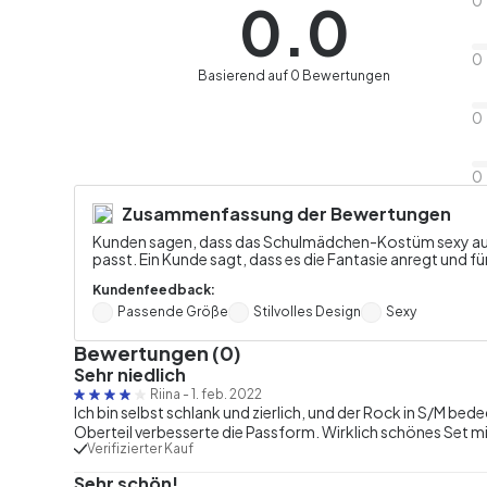
0.0
0
Basierend auf 0 Bewertungen
0
0
Zusammenfassung der Bewertungen
Kunden sagen, dass das Schulmädchen-Kostüm sexy aussi
passt. Ein Kunde sagt, dass es die Fantasie anregt und fü
Kundenfeedback:
Passende Größe
Stilvolles Design
Sexy
Bewertungen (0)
Sehr niedlich
Riina
-
1. feb. 2022
Ich bin selbst schlank und zierlich, und der Rock in S/M b
Oberteil verbesserte die Passform. Wirklich schönes Set mi
Verifizierter Kauf
Sehr schön!