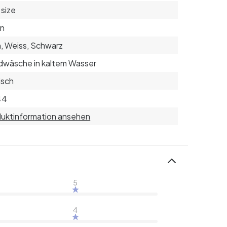
size
on
, Weiss, Schwarz
wäsche in kaltem Wasser
isch
44
uktinformation ansehen
5
4