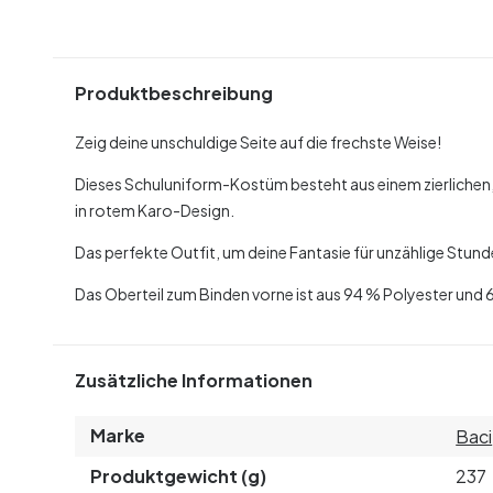
Produktbeschreibung
Zeig deine unschuldige Seite auf die frechste Weise!
Dieses Schuluniform-Kostüm besteht aus einem zierlichen,
in rotem Karo-Design.
Das perfekte Outfit, um deine Fantasie für unzählige Stund
Das Oberteil zum Binden vorne ist aus 94 % Polyester und 
Zusätzliche Informationen
Marke
Baci
Produktgewicht (g)
237