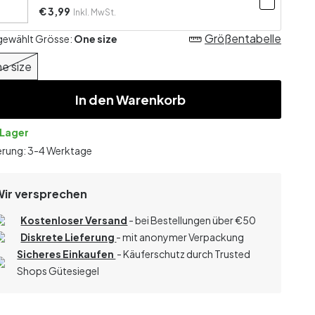
€ 3,99
Inkl. MwSt.
Größentabelle
gewählt Grösse:
One size
e size
In den Warenkorb
 Lager
erung: 3-4 Werktage
Wir versprechen
Kostenloser Versand
- bei Bestellungen über
€
50
Diskrete Lieferung
- mit anonymer Verpackung
Sicheres Einkaufen
- Käuferschutz durch Trusted
Shops Gütesiegel