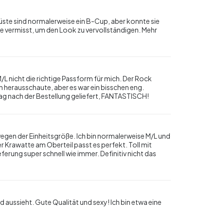
ste sind normalerweise ein B-Cup, aber konnte sie
e vermisst, um den Look zu vervollständigen. Mehr
M/L nicht die richtige Passform für mich. Der Rock
 herausschaute, aber es war ein bisschen eng.
 Tag nach der Bestellung geliefert, FANTASTISCH!
wegen der Einheitsgröße. Ich bin normalerweise M/L und
 Krawatte am Oberteil passt es perfekt. Toll mit
ferung super schnell wie immer. Definitiv nicht das
d aussieht. Gute Qualität und sexy! Ich bin etwa eine