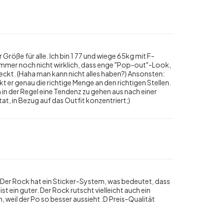
r Größe für alle. Ich bin 1 77 und wiege 65kg mit F-
mmer noch nicht wirklich, dass enge "Pop-out"-Look,
deckt. (Haha man kann nicht alles haben?) Ansonsten:
 er genau die richtige Menge an den richtigen Stellen.
 in der Regel eine Tendenz zu gehen aus nach einer
tat, in Bezug auf das Outfit konzentriert;)
 Der Rock hat ein Sticker-System, was bedeutet, dass
t ein guter. Der Rock rutscht vielleicht auch ein
 weil der Po so besser aussieht :D Preis-Qualität