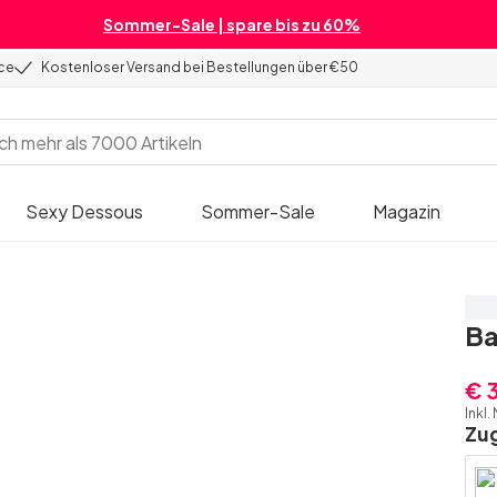
Sommer-Sale | spare bis zu 60%
ice
Kostenloser Versand bei Bestellungen über €50
Sexy Dessous
Sommer-Sale
Magazin
Sp
Ba
€ 
Inkl.
Zu