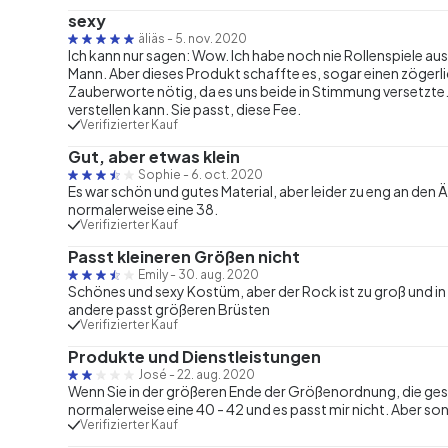
sexy
äliäs
-
5. nov. 2020
Ich kann nur sagen: Wow. Ich habe noch nie Rollenspiele 
Mann. Aber dieses Produkt schaffte es, sogar einen zögerl
Zauberworte nötig, da es uns beide in Stimmung versetzte.
verstellen kann. Sie passt, diese Fee.
Verifizierter Kauf
Gut, aber etwas klein
Sophie
-
6. oct. 2020
Es war schön und gutes Material, aber leider zu eng an den Ä
normalerweise eine 38.
Verifizierter Kauf
Passt kleineren Größen nicht
Emily
-
30. aug. 2020
Schönes und sexy Kostüm, aber der Rock ist zu groß und in
andere passt größeren Brüsten
Verifizierter Kauf
Produkte und Dienstleistungen
José
-
22. aug. 2020
Wenn Sie in der größeren Ende der Größenordnung, die geschr
normalerweise eine 40 - 42 und es passt mir nicht. Aber so
Verifizierter Kauf