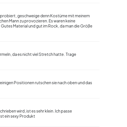
ausprobiert, geschweige denn Kostüme mit meinem
ichen Mann zu provozieren. Es waren keine
 Gutes Material und gut im Rock, da man die Größe
rmeln, da es nicht viel Stretch hatte. Trage
 einigen Positionen rutschen sie nach oben und das
ieben wird, ist es sehr klein. Ich passe
nst ein sexy Produkt