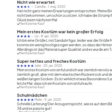
Nicht wie erwartet
Camilla
-
1. may. 2020
Hat nicht ganz meinen Erwartungen entsprochen. Meine Brü
nicht bekommen, um schön zu sitzen. Ich habe die Strümpf
Glück beim nächsten Mal
Verifizierter Kauf
Mein erstes Kostüm war kein großer Erfolg
Liz
-
8. apr. 2020
Ich bin eine Größe L mit Sanduhrfigur, leider war die Größe 
konnte ein wenig hochgezogen werden, so dass der Hintern
Allerdings ist das Material super Qualität und es wurde am
Verifizierter Kauf
Super nettes und freches Kostüm
Julie
-
20. jan. 2020
Mein erstes Kostüm von sinful und ich war ziemlich nervös 
ziemlich groß, aber mit dem elastischen Rückenrock und der
weißen langen Socken. Es ist wirklich etwas Besonderes! Lie
letzte Mal, dass ich ein Kostüm von sinful kaufe.
Verifizierter Kauf
Schulmädchen
Malin
-
9. jan. 2020
Schnelle Lieferung! Der Anzug entspricht, wie es auf dem Bil
38 und es passte gut!