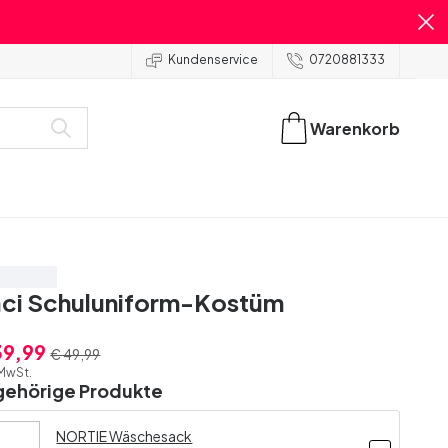
Kundenservice
0720881333
Warenkorb
are 20%
ci Schuluniform-Kostüm
39,99
€ 49,99
 MwSt.
gehörige Produkte
NORTIE Wäschesack