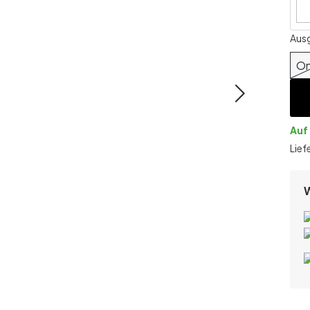
Aus
On
Auf
Lief