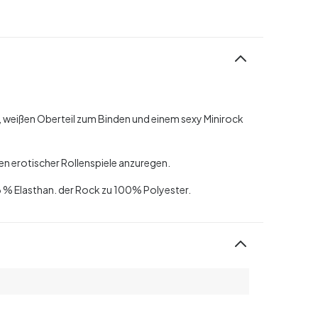
 weißen Oberteil zum Binden und einem sexy Minirock
en erotischer Rollenspiele anzuregen.
6 % Elasthan. der Rock zu 100% Polyester.