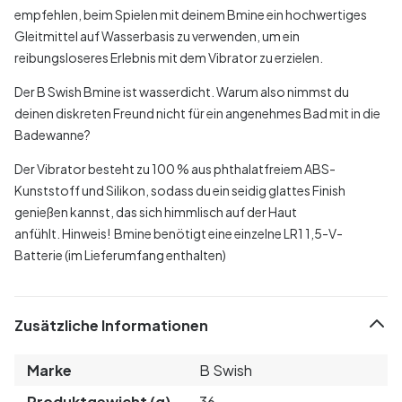
empfehlen, beim Spielen mit deinem Bmine ein hochwertiges
Gleitmittel auf Wasserbasis zu verwenden, um ein
reibungsloseres Erlebnis mit dem Vibrator zu erzielen.
Der B Swish Bmine ist wasserdicht. Warum also nimmst du
deinen diskreten Freund nicht für ein angenehmes Bad mit in die
Badewanne?
Der Vibrator besteht zu 100 % aus phthalatfreiem ABS-
Kunststoff und Silikon, sodass du ein seidig glattes Finish
genießen kannst, das sich himmlisch auf der Haut
anfühlt. Hinweis! Bmine benötigt eine einzelne LR1 1,5-V-
Batterie (im Lieferumfang enthalten)
Zusätzliche Informationen
Marke
B Swish
Produktgewicht (g)
36