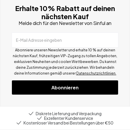
Erhalte 10% Rabatt auf deinen
nächsten Kauf
Melde dich für den Newsletter von Sinful an
E-Mail Adresse eingeben
Abonniere unseren Newsletter und erhalte 10 % auf deinen
nächsten Kauf, frühzeitigen VIP-Zugang zu tollen Angeboten,
exklusiven Neuheiten und coolen Wettbewerben.
Du kannst
deine Zustimmung jederzeit zurückziehen. Wir behandeln
deine Informationen gemä
ß
unserer
Datenschutzrichtlinien.
Abonnieren
Diskrete Lieferung und Verpackung
Exzellenter Kundenservice
Kostenloser Versand bei Bestellungen über €50