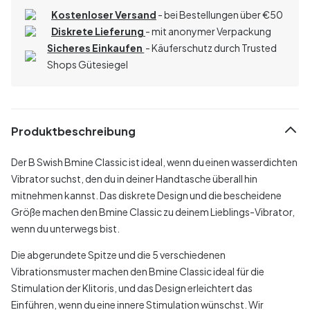
Kostenloser Versand
- bei Bestellungen über
€
50
Diskrete Lieferung
- mit anonymer Verpackung
Sicheres Einkaufen
- Käuferschutz durch Trusted
Shops Gütesiegel
Produktbeschreibung
Der B Swish Bmine Classic ist ideal, wenn du einen wasserdichten
Vibrator suchst, den du in deiner Handtasche überall hin
mitnehmen kannst. Das diskrete Design und die bescheidene
Größe machen den Bmine Classic zu deinem Lieblings-Vibrator,
wenn du unterwegs bist.
Die abgerundete Spitze und die 5 verschiedenen
Vibrationsmuster machen den Bmine Classic ideal für die
Stimulation der Klitoris, und das Design erleichtert das
Einführen, wenn du eine innere Stimulation wünschst. Wir