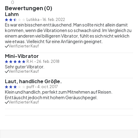
0
Bewertungen (0)
Lahm
Lutikka
-
16. feb. 2022
Es war ein bisschen enttäuschend. Man sollte nicht allein damit
kommen, wenn die Vibrationen so schwach sind. Im Vergleich zu
einem anderen viel billigeren Vibrator, fühlt es sich nicht wirklich
wie etwas. Vielleicht für eine Anfängerin geeignet.
Verifizierter Kauf
Mini-Vibrator
R.H.
-
26. feb. 2018
Sehr guter Vibrator.
Verifizierter Kauf
Laut, handliche Größe.
puff
-
4. oct. 2017
Klein und handlich, perfekt zum Mitnehmen auf Reisen.
Enttäuscht jedoch mit hohem Geräuschpegel.
Verifizierter Kauf