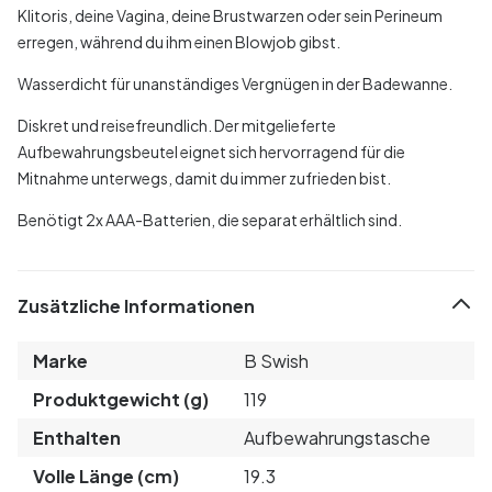
Klitoris, deine Vagina, deine Brustwarzen oder sein Perineum
erregen, während du ihm einen Blowjob gibst.
Wasserdicht für unanständiges Vergnügen in der Badewanne.
Diskret und reisefreundlich. Der mitgelieferte
Aufbewahrungsbeutel eignet sich hervorragend für die
Mitnahme unterwegs, damit du immer zufrieden bist.
Benötigt 2x AAA-Batterien, die separat erhältlich sind.
Zusätzliche Informationen
Marke
B Swish
Produktgewicht (g)
119
Enthalten
Aufbewahrungstasche
Volle Länge (cm)
19.3