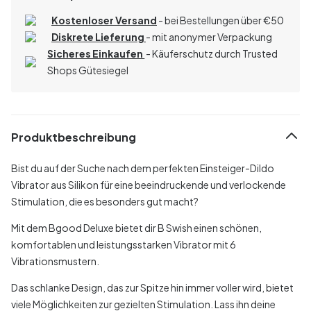
Kostenloser Versand
- bei Bestellungen über
€
50
Diskrete Lieferung
- mit anonymer Verpackung
Sicheres Einkaufen
- Käuferschutz durch Trusted
Shops Gütesiegel
Produktbeschreibung
Bist du auf der Suche nach dem perfekten Einsteiger-Dildo
Vibrator aus Silikon für eine beeindruckende und verlockende
Stimulation, die es besonders gut macht?
Mit dem Bgood Deluxe bietet dir B Swish einen schönen,
komfortablen und leistungsstarken Vibrator mit 6
Vibrationsmustern.
Das schlanke Design, das zur Spitze hin immer voller wird, bietet
viele Möglichkeiten zur gezielten Stimulation. Lass ihn deine