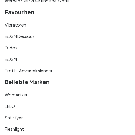
Werden Sie B2B-Kunde bei Sinful
Favouriten
Vibratoren
BDSM Dessous
Dildos
BDSM
Erotik-Adventskalender
Beliebte Marken
Womanizer
LELO
Satisfyer
Fleshlight