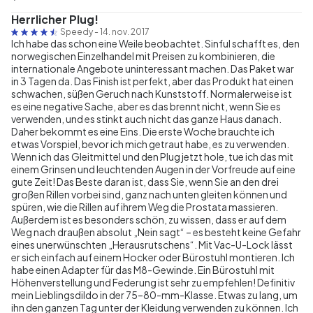
Herrlicher Plug!
Speedy
-
14. nov. 2017
Ich habe das schon eine Weile beobachtet. Sinful schafft es, den
norwegischen Einzelhandel mit Preisen zu kombinieren, die
internationale Angebote uninteressant machen. Das Paket war
in 3 Tagen da. Das Finish ist perfekt, aber das Produkt hat einen
schwachen, süßen Geruch nach Kunststoff. Normalerweise ist
es eine negative Sache, aber es das brennt nicht, wenn Sie es
verwenden, und es stinkt auch nicht das ganze Haus danach.
Daher bekommt es eine Eins. Die erste Woche brauchte ich
etwas Vorspiel, bevor ich mich getraut habe, es zu verwenden.
Wenn ich das Gleitmittel und den Plug jetzt hole, tue ich das mit
einem Grinsen und leuchtenden Augen in der Vorfreude auf eine
gute Zeit! Das Beste daran ist, dass Sie, wenn Sie an den drei
großen Rillen vorbei sind, ganz nach unten gleiten können und
spüren, wie die Rillen auf ihrem Weg die Prostata massieren.
Außerdem ist es besonders schön, zu wissen, dass er auf dem
Weg nach draußen absolut „Nein sagt“ – es besteht keine Gefahr
eines unerwünschten „Herausrutschens“. Mit Vac-U-Lock lässt
er sich einfach auf einem Hocker oder Bürostuhl montieren. Ich
habe einen Adapter für das M8-Gewinde. Ein Bürostuhl mit
Höhenverstellung und Federung ist sehr zu empfehlen! Definitiv
mein Lieblingsdildo in der 75–80-mm-Klasse. Etwas zu lang, um
ihn den ganzen Tag unter der Kleidung verwenden zu können. Ich