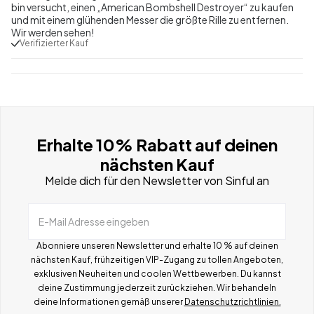
bin versucht, einen „American Bombshell Destroyer“ zu kaufen
und mit einem glühenden Messer die größte Rille zu entfernen.
Wir werden sehen!
Verifizierter Kauf
Erhalte 10% Rabatt auf deinen
nächsten Kauf
Melde dich für den Newsletter von Sinful an
E-Mail Adresse eingeben
Abonniere unseren Newsletter und erhalte 10 % auf deinen
nächsten Kauf, frühzeitigen VIP-Zugang zu tollen Angeboten,
exklusiven Neuheiten und coolen Wettbewerben.
Du kannst
deine Zustimmung jederzeit zurückziehen. Wir behandeln
deine Informationen gemä
ß
unserer
Datenschutzrichtlinien.