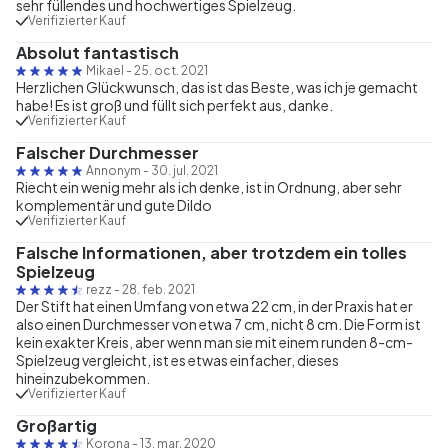
sehr füllendes und hochwertiges Spielzeug.
Verifizierter Kauf
Absolut fantastisch
Mikael
-
25. oct. 2021
Herzlichen Glückwunsch, das ist das Beste, was ich je gemacht
habe! Es ist groß und füllt sich perfekt aus, danke.
Verifizierter Kauf
Falscher Durchmesser
Annonym
-
30. jul. 2021
Riecht ein wenig mehr als ich denke, ist in Ordnung, aber sehr
komplementär und gute Dildo
Verifizierter Kauf
Falsche Informationen, aber trotzdem ein tolles
Spielzeug
rezz
-
28. feb. 2021
Der Stift hat einen Umfang von etwa 22 cm, in der Praxis hat er
also einen Durchmesser von etwa 7 cm, nicht 8 cm. Die Form ist
kein exakter Kreis, aber wenn man sie mit einem runden 8-cm-
Spielzeug vergleicht, ist es etwas einfacher, dieses
hineinzubekommen.
Verifizierter Kauf
Großartig
Korona
-
13. mar. 2020