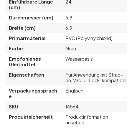
Einführbare Länge
24
(cm)
Durchmesser (cm)
6.9
Breite (cm)
6.9
Primärmaterial
PVC (Polyvinylchlorid)
Farbe
Grau
Empfohlenes
Wasserbasis
Gleitmittel
Eigenschaften
Für Anwendung mit Strap-
on, Vac-U-Lock-kompatibel
Verpackungssprach
Englisch
e
SKU
16564
Produktsicherheit
Produktinformation
ansehen