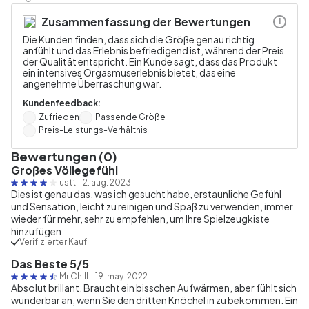
Zusammenfassung der Bewertungen
i
Die Kunden finden, dass sich die Größe genau richtig
anfühlt und das Erlebnis befriedigend ist, während der Preis
der Qualität entspricht. Ein Kunde sagt, dass das Produkt
ein intensives Orgasmuserlebnis bietet, das eine
angenehme Überraschung war.
Kundenfeedback:
Zufrieden
Passende Größe
Preis-Leistungs-Verhältnis
Bewertungen (0)
Großes Völlegefühl
ustt
-
2. aug. 2023
Dies ist genau das, was ich gesucht habe, erstaunliche Gefühl
und Sensation, leicht zu reinigen und Spaß zu verwenden, immer
wieder für mehr, sehr zu empfehlen, um Ihre Spielzeugkiste
hinzufügen
Verifizierter Kauf
Das Beste 5/5
Mr Chill
-
19. may. 2022
Absolut brillant. Braucht ein bisschen Aufwärmen, aber fühlt sich
wunderbar an, wenn Sie den dritten Knöchel in zu bekommen. Ein