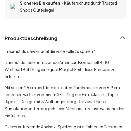
Sicheres Einkaufen
- Käuferschutz durch Trusted
Shops Gütesiegel
Produktbeschreibung
Träumst du davon, anal die volle Fülle zu spüren?
Dann ist der beeindruckende American Bombshell B-10
Warhead Butt Plug eine gute Möglichkeit, diese Fantasie zu
erfüllen.
Mit seinen 25 cm und dem potenten Durchmesser von 6,9 cm
sprechen wir hier von einem XXL-Plug der Extraklasse. „Triple
Ripple“-Design mit 3 Wölbungen sorgt für zusätzliche
Stimulation und ermöglicht eine Verschnaufpause während des
Einführens.
Dieses aufregende Analsex-Spielzeug ist erfahrenen Personen