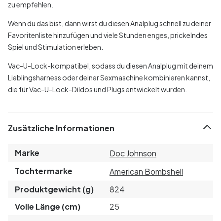
zu empfehlen.
Wenn du das bist, dann wirst du diesen Analplug schnell zu deiner
Favoritenliste hinzufügen und viele Stunden enges, prickelndes
Spiel und Stimulation erleben.
Vac-U-Lock-kompatibel, sodass du diesen Analplug mit deinem
Lieblingsharness oder deiner Sexmaschine kombinieren kannst,
die für Vac-U-Lock-Dildos und Plugs entwickelt wurden.
Zusätzliche Informationen
Marke
Doc Johnson
Tochtermarke
American Bombshell
Produktgewicht (g)
824
Volle Länge (cm)
25