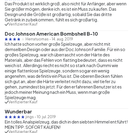
Das Produkt ist wirklich groß, also nicht für Anfänger, aber wenn
Sie größer mögen, denke ich, es ist ein Muss zu kaufen. Das
Design und die Größe ist großartig, sobald Sie das dritte
Getränk in zu bekommen, fühlt es sich großartig.
Verifizierter Kauf
Doc Johnson American Bombshell B-10
Herratuomas
-
14. aug. 2019
Ich hatte schon vorher große Spielzeuge, aber nicht mit
demselben Design oder aus der Doc Johnson Familie. Für ein so
großes Spielzeug, war ich überrascht von der Härte des
Materials, aber das Fehlen von flatting bedeutet, dass es nicht
weich ist. Allerdings riecht es nicht so stark nach Gummi wie
einige flattenlose Spielzeuge, sondern sogar ein wenig
angenehm, was definitiv ein Plus ist. Die oberen Becken fühlen
sich gut an, aber die Härte verleitet nicht dazu, viel tiefer zu
gehen, zumindest bis jetzt. Für den erfahrenen Benutzer ist es
jedoch meiner Meinung nach ein Muss, wenn man große
Spielzeuge mag.
Verifizierter Kauf
Wunderbar
jings
-
10. jul. 2019
Ein tolles Analspielzeug, das dich in den siebten Himmel entführt!
MEIN TIPP: SOFORT KAUFEN!
Verifizierter Kauf