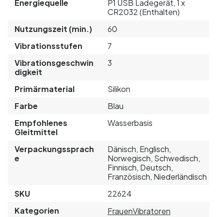
Energiequelle
P1 USB Ladegerät, 1 x
CR2032 (Enthalten)
Nutzungszeit (min.)
60
Vibrationsstufen
7
Vibrationsgeschwin
3
digkeit
Primärmaterial
Silikon
Farbe
Blau
Empfohlenes
Wasserbasis
Gleitmittel
Verpackungssprach
Dänisch, Englisch,
e
Norwegisch, Schwedisch,
Finnisch, Deutsch,
Französisch, Niederländisch
SKU
22624
Kategorien
Frauen
Vibratoren