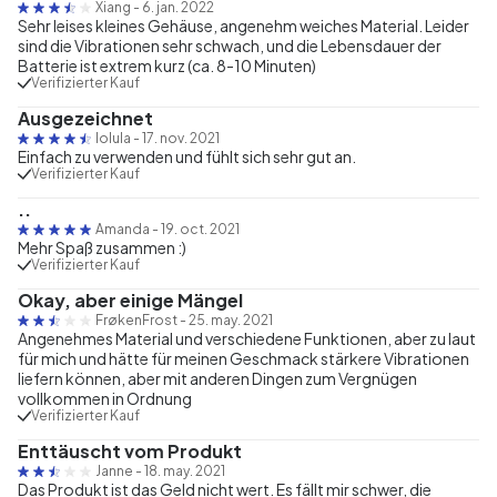
Xiang
-
6. jan. 2022
Sehr leises kleines Gehäuse, angenehm weiches Material. Leider
sind die Vibrationen sehr schwach, und die Lebensdauer der
Batterie ist extrem kurz (ca. 8-10 Minuten)
Verifizierter Kauf
Ausgezeichnet
lolula
-
17. nov. 2021
Einfach zu verwenden und fühlt sich sehr gut an.
Verifizierter Kauf
..
Amanda
-
19. oct. 2021
Mehr Spaß zusammen :)
Verifizierter Kauf
Okay, aber einige Mängel
FrøkenFrost
-
25. may. 2021
Angenehmes Material und verschiedene Funktionen, aber zu laut
für mich und hätte für meinen Geschmack stärkere Vibrationen
liefern können, aber mit anderen Dingen zum Vergnügen
vollkommen in Ordnung
Verifizierter Kauf
Enttäuscht vom Produkt
Janne
-
18. may. 2021
Das Produkt ist das Geld nicht wert. Es fällt mir schwer, die