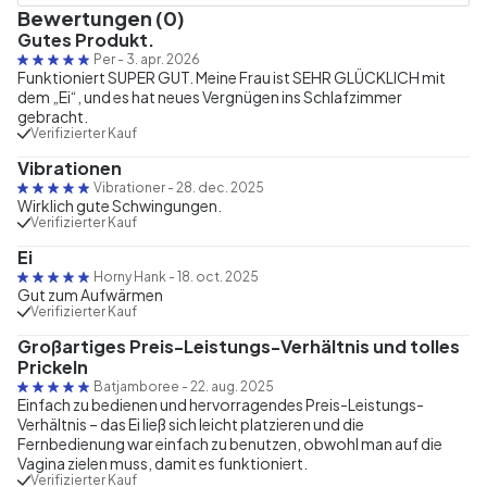
Bewertungen (0)
Gutes Produkt.
Per
-
3. apr. 2026
Funktioniert SUPER GUT. Meine Frau ist SEHR GLÜCKLICH mit
dem „Ei“, und es hat neues Vergnügen ins Schlafzimmer
gebracht.
Verifizierter Kauf
Vibrationen
Vibrationer
-
28. dec. 2025
Wirklich gute Schwingungen.
Verifizierter Kauf
Ei
Horny Hank
-
18. oct. 2025
Gut zum Aufwärmen
Verifizierter Kauf
Großartiges Preis-Leistungs-Verhältnis und tolles
Prickeln
Batjamboree
-
22. aug. 2025
Einfach zu bedienen und hervorragendes Preis-Leistungs-
Verhältnis – das Ei ließ sich leicht platzieren und die
Fernbedienung war einfach zu benutzen, obwohl man auf die
Vagina zielen muss, damit es funktioniert.
Verifizierter Kauf