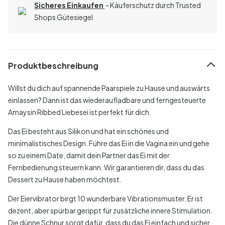
Sicheres Einkaufen
- Käuferschutz durch Trusted
Shops Gütesiegel
Produktbeschreibung
Willst du dich auf spannende Paarspiele zu Hause und auswärts
einlassen? Dann ist das wiederaufladbare und ferngesteuerte
Amaysin Ribbed Liebesei ist perfekt für dich.
Das Ei besteht aus Silikon und hat ein schönes und
minimalistisches Design. Führe das Ei in die Vagina ein und gehe
so zu einem Date, damit dein Partner das Ei mit der
Fernbedienung steuern kann. Wir garantieren dir, dass du das
Dessert zu Hause haben möchtest.
Der Eiervibrator birgt 10 wunderbare Vibrationsmuster. Er ist
dezent, aber spürbar gerippt für zusätzliche innere Stimulation.
Die dünne Schnur sorgt dafür, dass du das Ei einfach und sicher