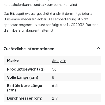
herausholen kannst und es kaum bemerken wirst.
Das Ei ist spritzwassergeschützt und mit dem mitgelieferten
USB-Kabel wiederaufladbar. Die Fernbedienung ist nicht
spritzwassergeschützt und benötigt eine 1 x CR2032-Batterie,
die im Lieferumfang enthalten ist.
Zusätzliche Informationen
Marke
Amaysin
Produktgewicht (g)
56
Volle Länge (cm)
8
Einführbare Länge
6.5
(cm)
Durchmesser (cm)
2.9