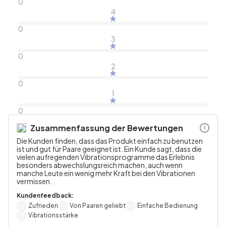
0
4
0
3
0
2
0
1
0
Zusammenfassung der Bewertungen
i
Die Kunden finden, dass das Produkt einfach zu benutzen
ist und gut für Paare geeignet ist. Ein Kunde sagt, dass die
vielen aufregenden Vibrationsprogramme das Erlebnis
besonders abwechslungsreich machen, auch wenn
manche Leute ein wenig mehr Kraft bei den Vibrationen
vermissen.
Kundenfeedback:
Zufrieden
Von Paaren geliebt
Einfache Bedienung
Vibrationsstärke