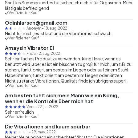
Sanftes Summen und es tut sicherlich nichts für Orgasmen. Mehr
lästig als befriedigend
Verifizierter Kauf
Odinhlarsen@gmail.com
Anonym
-
18. aug. 2022
Nicht für mich, es ist laut und die Vibration ist schwach.
Verifizierter Kauf
Amaysin Vibrator Ei
Frida
-
2. aug. 2022
Sehr einfaches Produkt zu verwenden, klingt leise, wenn es
benutzt wird, aber es ist ein bisschen zu groß für mich, um z.B. zu
stehen, funktioniert am besten im Liegen oder auf einem Stuhl.
Habe Stehen, funktioniert am besten im Liegen oder Sitzen.
Nicht zu starke Vibrationen. Qualität finde ich übrigens super!
Verifizierter Kauf
Am besten fühlt sich mein Mann wie ein König,
wenn er die Kontrolle über mich hat
Vera
-
22. jul. 2022
Sehr erfreulich
Verifizierter Kauf
Die Vibrationen sind kaum spürbar
..
-
29. may. 2022
Meiner Meinung nach ein schlechter Vibrator. Die Vibrationen