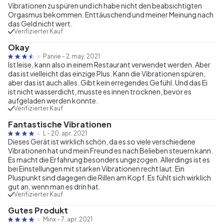
Vibrationen zu spüren und ich habe nicht den beabsichtigten
Orgasmus bekommen. Enttäuschend und meiner Meinung nach
das Geld nicht wert.
Verifizierter Kauf
Okay
Parvie
-
2. may. 2021
Ist leise, kann also in einem Restaurant verwendet werden. Aber
das ist vielleicht das einzige Plus. Kann die Vibrationen spüren,
aber das ist auch alles. Gibt kein erregendes Gefühl. Und das Ei
ist nicht wasserdicht, musste es innen trocknen, bevor es
aufgeladen werden konnte.
Verifizierter Kauf
Fantastische Vibrationen
L
-
20. apr. 2021
Dieses Gerät ist wirklich schön, da es so viele verschiedene
Vibrationen hat und mein Freund es nach Belieben steuern kann.
Es macht die Erfahrung besonders ungezogen. Allerdings ist es
bei Einstellungen mit starken Vibrationen recht laut. Ein
Pluspunkt sind dagegen die Rillen am Kopf. Es fühlt sich wirklich
gut an, wenn man es drin hat.
Verifizierter Kauf
Gutes Produkt
Minx
-
7. apr. 2021