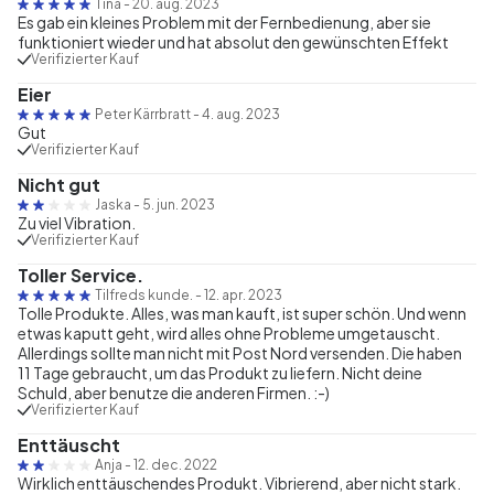
Tina
-
20. aug. 2023
Es gab ein kleines Problem mit der Fernbedienung, aber sie
funktioniert wieder und hat absolut den gewünschten Effekt
Verifizierter Kauf
Eier
Peter Kärrbratt
-
4. aug. 2023
Gut
Verifizierter Kauf
Nicht gut
Jaska
-
5. jun. 2023
Zu viel Vibration.
Verifizierter Kauf
Toller Service.
Tilfreds kunde.
-
12. apr. 2023
Tolle Produkte. Alles, was man kauft, ist super schön. Und wenn
etwas kaputt geht, wird alles ohne Probleme umgetauscht.
Allerdings sollte man nicht mit Post Nord versenden. Die haben
11 Tage gebraucht, um das Produkt zu liefern. Nicht deine
Schuld, aber benutze die anderen Firmen. :-)
Verifizierter Kauf
Enttäuscht
Anja
-
12. dec. 2022
Wirklich enttäuschendes Produkt. Vibrierend, aber nicht stark.