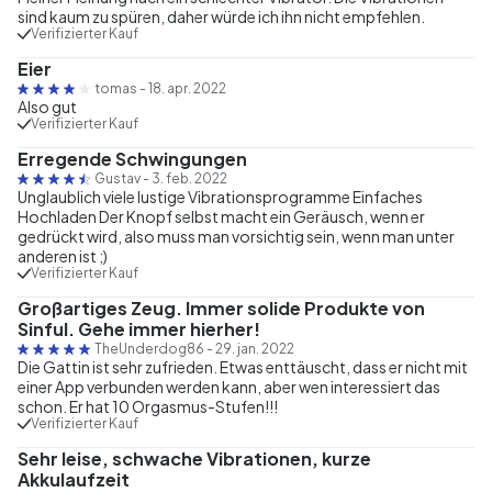
sind kaum zu spüren, daher würde ich ihn nicht empfehlen.
Verifizierter Kauf
Eier
tomas
-
18. apr. 2022
Also gut
Verifizierter Kauf
Erregende Schwingungen
Gustav
-
3. feb. 2022
Unglaublich viele lustige Vibrationsprogramme Einfaches
Hochladen Der Knopf selbst macht ein Geräusch, wenn er
gedrückt wird, also muss man vorsichtig sein, wenn man unter
anderen ist ;)
Verifizierter Kauf
Großartiges Zeug. Immer solide Produkte von
Sinful. Gehe immer hierher!
TheUnderdog86
-
29. jan. 2022
Die Gattin ist sehr zufrieden. Etwas enttäuscht, dass er nicht mit
einer App verbunden werden kann, aber wen interessiert das
schon. Er hat 10 Orgasmus-Stufen!!!
Verifizierter Kauf
Sehr leise, schwache Vibrationen, kurze
Akkulaufzeit