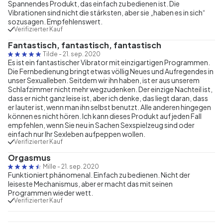
Spannendes Produkt, das einfach zu bedienen ist. Die
Vibrationen sind nicht die stärksten, aber sie „haben es in sich“
sozusagen. Empfehlenswert.
Verifizierter Kauf
Fantastisch, fantastisch, fantastisch
Tilde
-
21. sep. 2020
Es ist ein fantastischer Vibrator mit einzigartigen Programmen.
Die Fernbedienung bringt etwas völlig Neues und Aufregendes in
unser Sexualleben. Seitdem wir ihn haben, ist er aus unserem
Schlafzimmer nicht mehr wegzudenken. Der einzige Nachteil ist,
dass er nicht ganz leise ist, aber ich denke, das liegt daran, dass
er lauter ist, wenn man ihn selbst benutzt. Alle anderen hingegen
können es nicht hören. Ich kann dieses Produkt auf jeden Fall
empfehlen, wenn Sie neu in Sachen Sexspielzeug sind oder
einfach nur Ihr Sexleben aufpeppen wollen.
Verifizierter Kauf
Orgasmus
Mille
-
21. sep. 2020
Funktioniert phänomenal. Einfach zu bedienen. Nicht der
leiseste Mechanismus, aber er macht das mit seinen
Programmen wieder wett.
Verifizierter Kauf