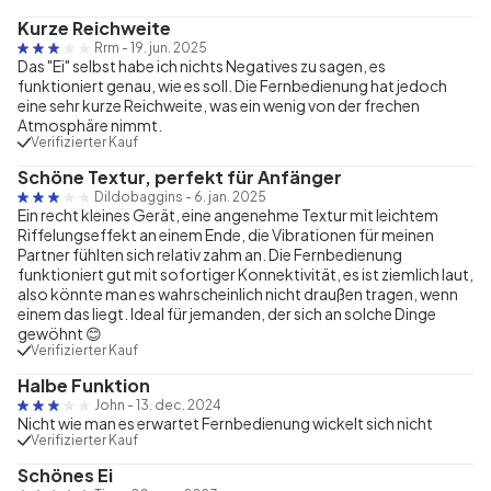
Kurze Reichweite
Rrm
-
19. jun. 2025
Das "Ei" selbst habe ich nichts Negatives zu sagen, es
funktioniert genau, wie es soll. Die Fernbedienung hat jedoch
eine sehr kurze Reichweite, was ein wenig von der frechen
Atmosphäre nimmt.
Verifizierter Kauf
Schöne Textur, perfekt für Anfänger
Dildobaggins
-
6. jan. 2025
Ein recht kleines Gerät, eine angenehme Textur mit leichtem
Riffelungseffekt an einem Ende, die Vibrationen für meinen
Partner fühlten sich relativ zahm an. Die Fernbedienung
funktioniert gut mit sofortiger Konnektivität, es ist ziemlich laut,
also könnte man es wahrscheinlich nicht draußen tragen, wenn
einem das liegt. Ideal für jemanden, der sich an solche Dinge
gewöhnt 😊
Verifizierter Kauf
Halbe Funktion
John
-
13. dec. 2024
Nicht wie man es erwartet Fernbedienung wickelt sich nicht
Verifizierter Kauf
Schönes Ei