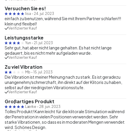
Versuchen Sie es!
lisa
-
24. jul. 2023
einfach zu benutzen, während Sie mit Ihrem Partner schlafen!!!
klein und flexibel!
Verifizierter Kauf
Leistungsstarke
Yun
-
21. jul. 2023
Sehr gut, hat aber nicht lange gehalten. Es hat nicht lange
gedauert, bis es nicht mehr aufgeladen wurde.
Verifizierter Kauf
Zu viel Vibration
Mb
-
15. jul. 2023
Die Vibration ist meiner Meinung nach zu stark. Es ist geradezu
unangenehm/schmerzhaft, ihn direkt auf der Klitoris zu haben,
selbst auf der niedrigsten Vibrationsstufe.
Verifizierter Kauf
Großartiges Produkt
Lærke
-
28. jun. 2023
Tolles Produkt! Kann leicht für die klitorale Stimulation während
der Penetration in vielen Positionen verwendet werden. Sehr
starke Vibrationen, so dass es in moderaten Mengen verwendet
wird. Schönes Design.