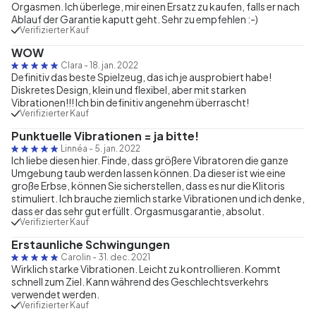
Orgasmen. Ich überlege, mir einen Ersatz zu kaufen, falls er nach
Ablauf der Garantie kaputt geht. Sehr zu empfehlen :-)
Verifizierter Kauf
WOW
Clara
-
18. jan. 2022
Definitiv das beste Spielzeug, das ich je ausprobiert habe!
Diskretes Design, klein und flexibel, aber mit starken
Vibrationen!!! Ich bin definitiv angenehm überrascht!
Verifizierter Kauf
Punktuelle Vibrationen = ja bitte!
Linnéa
-
5. jan. 2022
Ich liebe diesen hier. Finde, dass größere Vibratoren die ganze
Umgebung taub werden lassen können. Da dieser ist wie eine
große Erbse, können Sie sicherstellen, dass es nur die Klitoris
stimuliert. Ich brauche ziemlich starke Vibrationen und ich denke,
dass er das sehr gut erfüllt. Orgasmusgarantie, absolut.
Verifizierter Kauf
Erstaunliche Schwingungen
Carolin
-
31. dec. 2021
Wirklich starke Vibrationen. Leicht zu kontrollieren. Kommt
schnell zum Ziel. Kann während des Geschlechtsverkehrs
verwendet werden.
Verifizierter Kauf