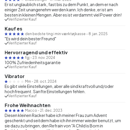
Er ist unglaublich stark, fast bis zu dem Punkt, an dem er nach
einiger Zeit unangenehm werden kann. Ich denke, er ist am
besten in kleinen Mengen. Aber es ist verdammt viel Power drin!
Verifizierter Kauf
Kauf es
den bedste ting i min værktøjkasse
-
8. jan. 2025
"Es wird dein bester Freund"
Verifizierter Kauf
Hervorragend und effektiv
fgj
-
23. nov. 2024
100% Zufriedenheitsgarantie
Verifizierter Kauf
Vibrator
Mm
-
28. oct. 2024
Es gibt viele Einstellungen, aber alle sind kraftvoll und/oder
hochfrequent. Sanfte Einstellungen fehlen.
Verifizierter Kauf
Frohe Weihnachten
Macco
-
21. dec. 2023
Diesen kleinen Racker habe ich meiner Frau zum Advent
geschenkt und seitdem habe ich ihn immer wieder benutzt, um
sie dazu zu bringen, den Refrain von "A Child is Born in