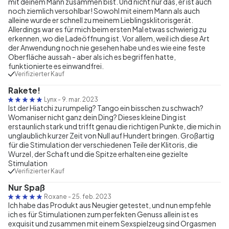
mit deinem Mann zusammen bist. Und nicht nur das, er ist auch
noch ziemlich versohlbar! Sowohl mit einem Mann als auch
alleine wurde er schnell zu meinem Lieblingsklitorisgerät.
Allerdings war es für mich beim ersten Mal etwas schwierig zu
erkennen, wo die Ladeöffnung ist. Vor allem, weil ich diese Art
der Anwendung noch nie gesehen habe und es wie eine feste
Oberfläche aussah - aber als ich es begriffen hatte,
funktionierte es einwandfrei.
Verifizierter Kauf
Rakete!
Lynx
-
9. mar. 2023
Ist der Hiatchi zu rumpelig? Tango ein bisschen zu schwach?
Womaniser nicht ganz dein Ding? Dieses kleine Ding ist
erstaunlich stark und trifft genau die richtigen Punkte, die mich in
unglaublich kurzer Zeit von Null auf Hundert bringen. Großartig
für die Stimulation der verschiedenen Teile der Klitoris, die
Wurzel, der Schaft und die Spitze erhalten eine gezielte
Stimulation
Verifizierter Kauf
Nur Spaß
Roxane
-
25. feb. 2023
Ich habe das Produkt aus Neugier getestet, und nun empfehle
ich es für Stimulationen zum perfekten Genuss allein ist es
exquisit und zusammen mit einem Sexspielzeug sind Orgasmen