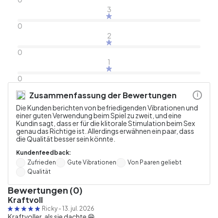
3
0
2
0
1
0
Zusammenfassung der Bewertungen
i
Die Kunden berichten von befriedigenden Vibrationen und
einer guten Verwendung beim Spiel zu zweit, und eine
Kundin sagt, dass er für die klitorale Stimulation beim Sex
genau das Richtige ist. Allerdings erwähnen ein paar, dass
die Qualität besser sein könnte.
Kundenfeedback:
Zufrieden
Gute Vibrationen
Von Paaren geliebt
Qualität
Bewertungen (0)
Kraftvoll
Ricky
-
13. jul. 2026
Kraftvoller, als sie dachte 😁