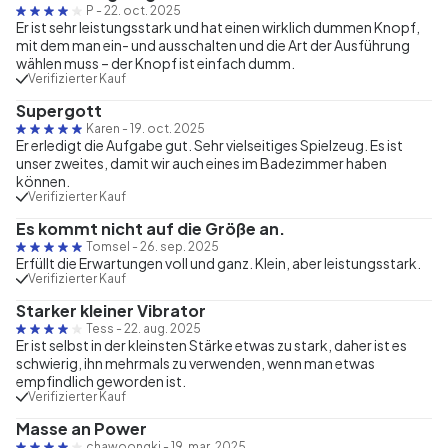
P
-
22. oct. 2025
Er ist sehr leistungsstark und hat einen wirklich dummen Knopf,
mit dem man ein- und ausschalten und die Art der Ausführung
wählen muss – der Knopf ist einfach dumm.
Verifizierter Kauf
Supergott
Karen
-
19. oct. 2025
Er erledigt die Aufgabe gut. Sehr vielseitiges Spielzeug. Es ist
unser zweites, damit wir auch eines im Badezimmer haben
können.
Verifizierter Kauf
Es kommt nicht auf die Größe an.
Tomsel
-
26. sep. 2025
Erfüllt die Erwartungen voll und ganz. Klein, aber leistungsstark.
Verifizierter Kauf
Starker kleiner Vibrator
Tess
-
22. aug. 2025
Er ist selbst in der kleinsten Stärke etwas zu stark, daher ist es
schwierig, ihn mehrmals zu verwenden, wenn man etwas
empfindlich geworden ist.
Verifizierter Kauf
Masse an Power
chawoongki
-
19. mar. 2025