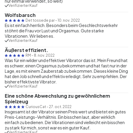
nur einmal verwendet, so weit)
Verifizierter Kauf
Wolfsbarsch
Det tossede par
-
10. nov. 2022
Es ist einfach herrlich. Besonders beim Geschlechtsverkehr
stöhnt die Frau vor Lust und Orgasmus. Gute starke
Vibrationen. Wir lieben es.
Verifizierter Kauf
Äußerst effizient.
RM
-
8. nov. 2022
Was für ein wilder und effektiver Vibrator das ist. Mein Freund hat
es schwer, einen Orgasmus zu bekommen und hat fast nur in der
Lage, es mit einem Zauberstab zu bekommen. Dieses kleine Ding
hat den Job schnell und effektiv erledigt. Sehr zu empfehlen. Der
bisher effektivste Vibrator.
Verifizierter Kauf
Eine schöne Abwechslung zu gewöhnlichem
Spielzeug
CuriousCat
-
27. oct. 2022
Insgesamt ist der Vibrator seinen Preis wert und bietet ein gutes
Preis-Leistungs-Verhältnis. Ein bisschen laut, aber wirklich
einfach zu bedienen. Die Vibrationen sind vielleicht ein bisschen
zu stark für mich, sonst war es ein guter Kauf.
Verifizierter Kauf