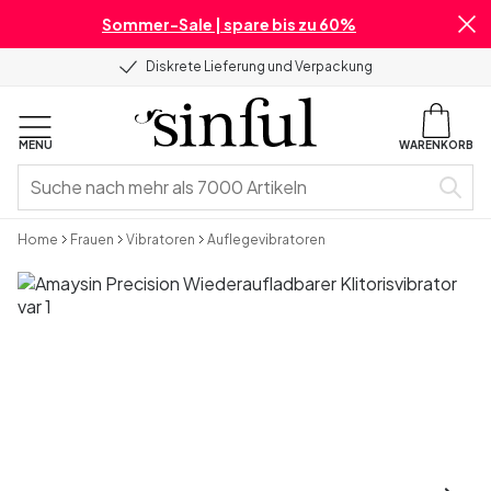
Sommer-Sale | spare bis zu 60%
Diskrete Lieferung und Verpackung
MENU
WARENKORB
Home
Frauen
Vibratoren
Auflegevibratoren