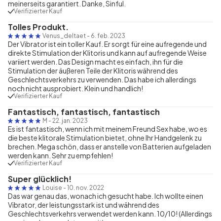
meinerseits garantiert. Danke, Sinful.
Verifizierter Kauf
Tolles Produkt.
Venus_deltaet
-
6. feb. 2023
Der Vibrator ist ein toller Kauf. Er sorgt für eine aufregende und
direkte Stimulation der Klitoris und kann auf aufregende Weise
variiert werden. Das Design macht es einfach, ihn für die
Stimulation der äußeren Teile der Klitoris während des
Geschlechtsverkehrs zu verwenden. Das habe ich allerdings
noch nicht ausprobiert. Klein und handlich!
Verifizierter Kauf
Fantastisch, fantastisch, fantastisch
M
-
22. jan. 2023
Es ist fantastisch, wenn ich mit meinem Freund Sex habe, wo es
die beste klitorale Stimulation bietet, ohne Ihr Handgelenk zu
brechen. Mega schön, dass er anstelle von Batterien aufgeladen
werden kann. Sehr zu empfehlen!
Verifizierter Kauf
Super glücklich!
Louise
-
10. nov. 2022
Das war genau das, wonach ich gesucht habe. Ich wollte einen
Vibrator, der leistungsstark ist und während des
Geschlechtsverkehrs verwendet werden kann. 10/10! (Allerdings