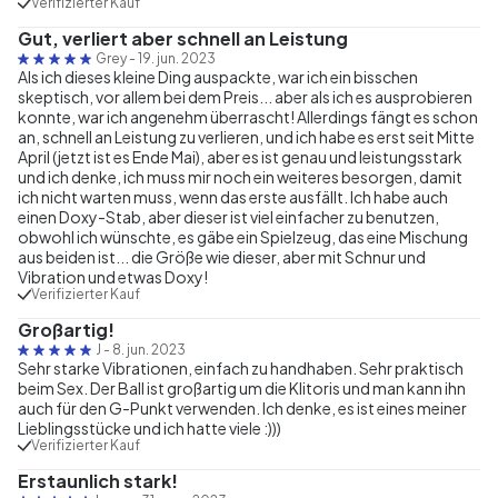
Verifizierter Kauf
Gut, verliert aber schnell an Leistung
Grey
-
19. jun. 2023
Als ich dieses kleine Ding auspackte, war ich ein bisschen
skeptisch, vor allem bei dem Preis... aber als ich es ausprobieren
konnte, war ich angenehm überrascht! Allerdings fängt es schon
an, schnell an Leistung zu verlieren, und ich habe es erst seit Mitte
April (jetzt ist es Ende Mai), aber es ist genau und leistungsstark
und ich denke, ich muss mir noch ein weiteres besorgen, damit
ich nicht warten muss, wenn das erste ausfällt. Ich habe auch
einen Doxy-Stab, aber dieser ist viel einfacher zu benutzen,
obwohl ich wünschte, es gäbe ein Spielzeug, das eine Mischung
aus beiden ist... die Größe wie dieser, aber mit Schnur und
Vibration und etwas Doxy!
Verifizierter Kauf
Großartig!
J
-
8. jun. 2023
Sehr starke Vibrationen, einfach zu handhaben. Sehr praktisch
beim Sex. Der Ball ist großartig um die Klitoris und man kann ihn
auch für den G-Punkt verwenden. Ich denke, es ist eines meiner
Lieblingsstücke und ich hatte viele :)))
Verifizierter Kauf
Erstaunlich stark!