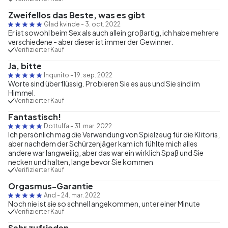
Zweifellos das Beste, was es gibt
Glad kvinde
-
3. oct. 2022
Er ist sowohl beim Sex als auch allein großartig, ich habe mehrere
verschiedene - aber dieser ist immer der Gewinner.
Verifizierter Kauf
Ja, bitte
Inqunito
-
19. sep. 2022
Worte sind überflüssig. Probieren Sie es aus und Sie sind im
Himmel.
Verifizierter Kauf
Fantastisch!
Dottulfa
-
31. mar. 2022
Ich persönlich mag die Verwendung von Spielzeug für die Klitoris,
aber nachdem der Schürzenjäger kam ich fühlte mich alles
andere war langweilig, aber das war ein wirklich Spaß und Sie
necken und halten, lange bevor Sie kommen
Verifizierter Kauf
Orgasmus-Garantie
And
-
24. mar. 2022
Noch nie ist sie so schnell angekommen, unter einer Minute
Verifizierter Kauf
Sehr zufrieden