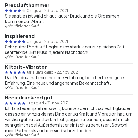
Presslufthammer
Caligula
-
23. dec. 2021
Sie sagt, es ist wirklich gut, guter Druck und die Orgasmen
kommen auf Abruf.
Verifizierter Kauf
Inspirierend
Caligula
-
23. dec. 2021
Sehr gutes Produkt! Unglaublich stark, aber zur gleichen Zeit
sehr flexibel. Ein Muss in jedem Nachttisch!
Verifizierter Kauf
Klitoris-Vibrator
Jari Huhtakallio
-
22. nov. 2021
Das Produkt hat mir eine neue Erfahrung beschert, eine gute
Erfahrung. Eine neue und angenehme Bekanntschaft.
Verifizierter Kauf
Beeindruckend gut
Legeglad
-
21. nov. 2021
Ich fand es empfehlenswert, konnte aber nicht so recht glauben,
dass so ein winzig kleines Ding genug Kraft und Vibration hat, um
wirklich gut zu sein. Ich bin froh, sagen zu können, dass ich mich
sehr geirrt habe! Außerdem ist er einfach zu benutzen. Sowohl
mein Partner als auch ich sind sehr zufrieden.
Verifizierter Kauf