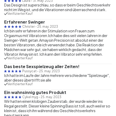
Laura
-
31. may. 2023
Das Design ist superschlau, so dass er beim Geschlechtsverkehr
nicht im Weg ist, und die Vibrationen sind überraschend stark.
Verifizierter Kauf
Erfahrener Swinger
Christer
-
25. may. 2023
Ich bin sehr erfahren in der Stimulation von Frauen zum
Orgasmus mit Vibratoren.Ich habe dies seit vielen Jahren in der
Swinger-Welt getan.Amaysin Precision ist absolut einer der
besten Vibratoren, die ich verwendet habe. Die Reaktion der
Mädchen war sehr gut, sie haben wirklich gedacht, dass der
Vibrator Amaysin ist. Ich kann den Vibrator sehr empfehlen.
Verifizierter Kauf
Das beste Sexspielzeug aller Zeiten!
Pussycat
-
25. may. 2023
Ich hatte im Laufe der Jahre mehrere verschiedene "Spielzeuge",
aber dieses übertrifft sie alle
Verifizierter Kauf
Ein wahnsinnig gutes Produkt
Cykel myg
-
25. may. 2023
Wir hatten einen klobigen Zauberstab, der wurde wieder ins
Regal gestellt. Dieser kleine Spinning Bass ist toll, auch weil er so
klein ist, dass ich ihn während des Geschlechtsverkehrs
benutzen kann.