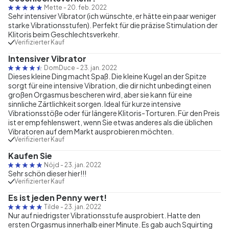
Mette
-
20. feb. 2022
Sehr intensiver Vibrator (ich wünschte, er hätte ein paar weniger
starke Vibrationsstufen). Perfekt für die präzise Stimulation der
Klitoris beim Geschlechtsverkehr.
Verifizierter Kauf
Intensiver Vibrator
DomDuce
-
23. jan. 2022
Dieses kleine Ding macht Spaß. Die kleine Kugel an der Spitze
sorgt für eine intensive Vibration, die dir nicht unbedingt einen
großen Orgasmus bescheren wird, aber sie kann für eine
sinnliche Zärtlichkeit sorgen. Ideal für kurze intensive
Vibrationsstöße oder für längere Klitoris-Torturen. Für den Preis
ist er empfehlenswert, wenn Sie etwas anderes als die üblichen
Vibratoren auf dem Markt ausprobieren möchten.
Verifizierter Kauf
Kaufen Sie
Nöjd
-
23. jan. 2022
Sehr schön dieser hier!!!
Verifizierter Kauf
Es ist jeden Penny wert!
Tilde
-
23. jan. 2022
Nur auf niedrigster Vibrationsstufe ausprobiert. Hatte den
ersten Orgasmus innerhalb einer Minute. Es gab auch Squirting