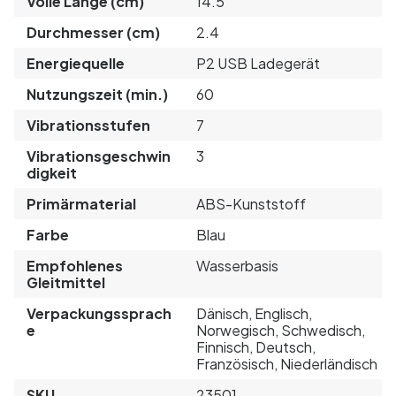
Volle Länge (cm)
14.5
Durchmesser (cm)
2.4
Energiequelle
P2 USB Ladegerät
Nutzungszeit (min.)
60
Vibrationsstufen
7
Vibrationsgeschwin
3
digkeit
Primärmaterial
ABS-Kunststoff
Farbe
Blau
Empfohlenes
Wasserbasis
Gleitmittel
Verpackungssprach
Dänisch, Englisch,
e
Norwegisch, Schwedisch,
Finnisch, Deutsch,
Französisch, Niederländisch
SKU
23501