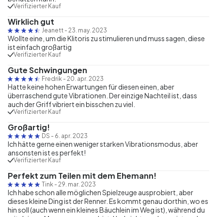
Verifizierter Kauf
Wirklich gut
Jeanett
-
23. may. 2023
Wollte eine, um die Klitoris zu stimulieren und muss sagen, diese
ist einfach großartig
Verifizierter Kauf
Gute Schwingungen
Fredrik
-
20. apr. 2023
Hatte keine hohen Erwartungen für diesen einen, aber
überraschend gute Vibrationen. Der einzige Nachteil ist, dass
auch der Griff vibriert ein bisschen zu viel.
Verifizierter Kauf
Großartig!
DS
-
6. apr. 2023
Ich hätte gerne einen weniger starken Vibrationsmodus, aber
ansonsten ist es perfekt!
Verifizierter Kauf
Perfekt zum Teilen mit dem Ehemann!
Tink
-
29. mar. 2023
Ich habe schon alle möglichen Spielzeuge ausprobiert, aber
dieses kleine Ding ist der Renner. Es kommt genau dorthin, wo es
hin soll (auch wenn ein kleines Bäuchlein im Weg ist), während du