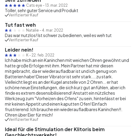
Cats eye
-
13. mar. 2022
Toller, sehr guter Service und Produkt
Verifizierter Kauf
Tut fast weh
Natalie
-
4. mar. 2022
Das war nutzlos! Ist schwer zu bedienen, weil es weh tut
Verifizierter Kauf
Leider nein!
K
-
22. feb. 2022
Ich habe mich an ein Kaninchen mit weichen Ohren gewöhnt und
hatte große Erfolge mit ihm. Mein Partner hat mir diesen
mitgebracht, da er wiederaufladbar ist und ich genug von
Batterien habe! Dieser Vibrator ist sehr stark....zu stark.
Vielleicht liegt es an der Kugel anstelle von 2 Ohren... er hat
schöne neue Einstellungen, die sich kurz gut anfühlen, aber ich
finde es extrem desensibilisierend! Anstatt ein nützliches
Werkzeug zum "Vorheizen des Ofens" zu sein, hinterlässt er bei
mir keinen Appetit und einen kaputten Ofen! Einfach
frustrierend. Ich brauche ein wiederaufladbares Kaninchen!!.
Ohren über Eier für mich!
Verifizierter Kauf
Ideal für die Stimulation der Klitoris beim
Geschlechtsverkehr!