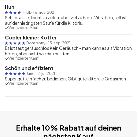
Huh
BB
-
6. nov. 2021
Sehr präzise, leicht zu zielen, aber viel zu harte Vibration, selbst
auf der niedrigsten Stufe für die Klitoris.
Verifizierter Kauf
Cooler kleiner Koffer
Dont sorry
-
13. sep. 2021
Es ist fast geräuschlos Kein Geräusch - man kann es als Vibration
hören, aber nicht wie die meisten
Verifizierter Kauf
Schön und effizient
Jane
-
2. jul. 2021
Super gut, einfach zu bedienen. Gibt gute klitorale Orgasmen
Verifizierter Kauf
Erhalte 10% Rabatt auf deinen
nächsten Kauf