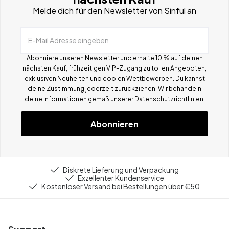
Melde dich für den Newsletter von Sinful an
E-Mail Adresse eingeben
Abonniere unseren Newsletter und erhalte 10 % auf deinen
nächsten Kauf, frühzeitigen VIP-Zugang zu tollen Angeboten,
exklusiven Neuheiten und coolen Wettbewerben.
Du kannst
deine Zustimmung jederzeit zurückziehen. Wir behandeln
deine Informationen gemä
ß
unserer
Datenschutzrichtlinien.
Abonnieren
Diskrete Lieferung und Verpackung
Exzellenter Kundenservice
Kostenloser Versand bei Bestellungen über €50