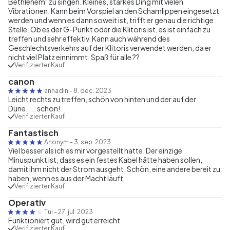
Bethlehem" zu singen. Kleines, starkes Ding mit vielen
Vibrationen. Kann beim Vorspiel an den Schamlippen eingesetzt
werden und wenn es dann soweit ist, trifft er genau die richtige
Stelle. Ob es der G-Punkt oder die Klitoris ist, es ist einfach zu
treffen und sehr effektiv. Kann auch während des
Geschlechtsverkehrs auf der Klitoris verwendet werden, da er
nicht viel Platz einnimmt. Spaß für alle ??
Verifizierter Kauf
canon
annadin
-
8. dec. 2023
Leicht rechts zu treffen, schön von hinten und der auf der
Düne..... schön!
Verifizierter Kauf
Fantastisch
Anonym
-
3. sep. 2023
Viel besser als ich es mir vorgestellt hatte. Der einzige
Minuspunkt ist, dass es ein festes Kabel hätte haben sollen,
damit ihm nicht der Strom ausgeht. Schön, eine andere bereit zu
haben, wenn es aus der Macht läuft
Verifizierter Kauf
Operativ
Tui
-
27. jul. 2023
Funktioniert gut, wird gut erreicht
Verifizierter Kauf