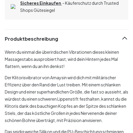
Sicheres Einkaufen
- Käuferschutz durch Trusted
Shops Gütesiegel
Produktbeschreibung
Wenn du einmal die überirdischen Vibrationen dieses kleinen
Massagestabs ausprobiert hast, wird dein Hintern jedes Mal
flattern, wenn du an ihn denkst!
Der Klitorisvibrator von Amaysin wird dich mit militärischer
Effizienz über den Rand der Lust treiben. Mit einem schlanken
Design und einer superhandlichen Größe, die fast so aussieht, als
würdest du einen schweren Lippenstift festhalten, kannst du die
Klitoris dank des bauchigen Kopfes an der Spitze des schlanken
Stiels, der das köstliche Grollen in jedes Nervenende deiner
schönen Bohne überträgt, mit Präzision anvisieren.
Das seidig weiche Silikon und die PU-Beschichtung schmiegen