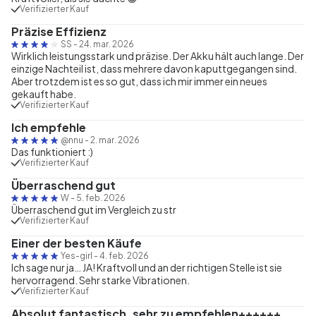
Verifizierter Kauf
Präzise Effizienz
SS
-
24. mar. 2026
Wirklich leistungsstark und präzise. Der Akku hält auch lange. Der
einzige Nachteil ist, dass mehrere davon kaputtgegangen sind.
Aber trotzdem ist es so gut, dass ich mir immer ein neues
gekauft habe.
Verifizierter Kauf
Ich empfehle
@nnu
-
2. mar. 2026
Das funktioniert :)
Verifizierter Kauf
Überraschend gut
W
-
5. feb. 2026
Überraschend gut im Vergleich zu str
Verifizierter Kauf
Einer der besten Käufe
Yes-girl
-
4. feb. 2026
Ich sage nur ja… JA! Kraftvoll und an der richtigen Stelle ist sie
hervorragend. Sehr starke Vibrationen.
Verifizierter Kauf
Absolut fantastisch, sehr zu empfehlen++++++