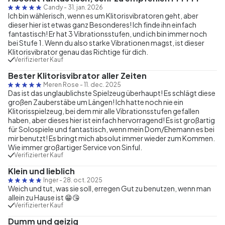
Candy
-
31. jan. 2026
Ich bin wählerisch, wenn es um Klitorisvibratoren geht, aber
dieser hier ist etwas ganz Besonderes! Ich finde ihn einfach
fantastisch! Er hat 3 Vibrationsstufen, und ich bin immer noch
bei Stufe 1. Wenn du also starke Vibrationen magst, ist dieser
Klitorisvibrator genau das Richtige für dich.
Verifizierter Kauf
Bester Klitorisvibrator aller Zeiten
Meren Rose
-
11. dec. 2025
Das ist das unglaublichste Spielzeug überhaupt! Es schlägt diese
großen Zauberstäbe um Längen! Ich hatte noch nie ein
Klitorisspielzeug, bei dem mir alle Vibrationsstufen gefallen
haben, aber dieses hier ist einfach hervorragend! Es ist großartig
für Solospiele und fantastisch, wenn mein Dom/Ehemann es bei
mir benutzt! Es bringt mich absolut immer wieder zum Kommen.
Wie immer großartiger Service von Sinful.
Verifizierter Kauf
Klein und lieblich
Inger
-
28. oct. 2025
Weich und tut, was sie soll, erregen Gut zu benutzen, wenn man
allein zu Hause ist 😁😘
Verifizierter Kauf
Dumm und geizig