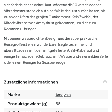
sich federleicht an deine Haut, während die 10 verschiedenen
Vibrationsmuster dich auf einer Welle der Lust surfen lassen, bis
du an den Ufern des großen O ankommst! Kein Zweifel, der
Klitorisvibrator von Amaysin ist gekommen, um dich zum
Kommen zu bringen!
Mit seinem wasserdichten Design und der superpraktischen
Reisegröße ist er ein wunderbarer Begleiter, immer und
überall! Lade ihn mit dem mitgelieferten USB-Kabel auf und
reinige ihn nach dem Gebrauch mit Wasser und einer milden Seife
oder einem Reiniger für Sexspielzeuge.
Zusätzliche Informationen
Marke
Amaysin
Produktgewicht (g)
58