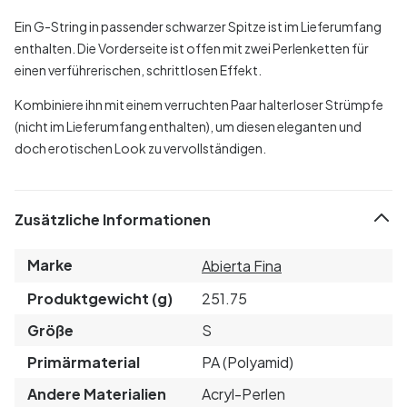
Ein G-String in passender schwarzer Spitze ist im Lieferumfang
enthalten. Die Vorderseite ist offen mit zwei Perlenketten für
einen verführerischen, schrittlosen Effekt.
Kombiniere ihn mit einem verruchten Paar halterloser Strümpfe
(nicht im Lieferumfang enthalten), um diesen eleganten und
doch erotischen Look zu vervollständigen.
Zusätzliche Informationen
Marke
Abierta Fina
Produktgewicht (g)
251.75
Größe
S
Primärmaterial
PA (Polyamid)
Andere Materialien
Acryl-Perlen