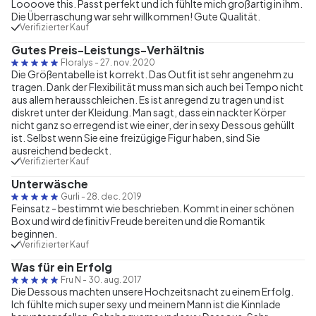
Loooove this. Passt perfekt und ich fühlte mich großartig in ihm.
Die Überraschung war sehr willkommen! Gute Qualität.
Verifizierter Kauf
Gutes Preis-Leistungs-Verhältnis
Floralys
-
27. nov. 2020
Die Größentabelle ist korrekt. Das Outfit ist sehr angenehm zu
tragen. Dank der Flexibilität muss man sich auch bei Tempo nicht
aus allem herausschleichen. Es ist anregend zu tragen und ist
diskret unter der Kleidung. Man sagt, dass ein nackter Körper
nicht ganz so erregend ist wie einer, der in sexy Dessous gehüllt
ist. Selbst wenn Sie eine freizügige Figur haben, sind Sie
ausreichend bedeckt.
Verifizierter Kauf
Unterwäsche
Gurli
-
28. dec. 2019
Feinsatz - bestimmt wie beschrieben. Kommt in einer schönen
Box und wird definitiv Freude bereiten und die Romantik
beginnen.
Verifizierter Kauf
Was für ein Erfolg
Fru N
-
30. aug. 2017
Die Dessous machten unsere Hochzeitsnacht zu einem Erfolg.
Ich fühlte mich super sexy und meinem Mann ist die Kinnlade