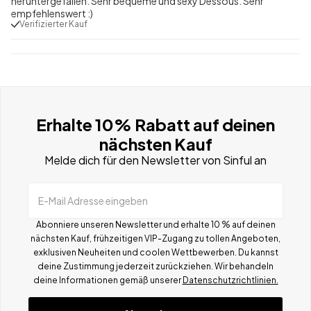
heruntergefallen. Sehr bequeme und sexy Dessous. Sehr
empfehlenswert :)
Verifizierter Kauf
Erhalte 10% Rabatt auf deinen
nächsten Kauf
Melde dich für den Newsletter von Sinful an
E-Mail Adresse eingeben
Abonniere unseren Newsletter und erhalte 10 % auf deinen
nächsten Kauf, frühzeitigen VIP-Zugang zu tollen Angeboten,
exklusiven Neuheiten und coolen Wettbewerben.
Du kannst
deine Zustimmung jederzeit zurückziehen. Wir behandeln
deine Informationen gemä
ß
unserer
Datenschutzrichtlinien.