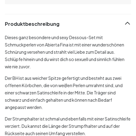
Produktbeschreibung
Dieses ganz besondere und sexy Dessous-Set mit
Schmuckperlen von Abierta Fina ist mit einer wunderschönen
Schnürung versehen und strahlt viel Liebe zum Detail aus.
Schlüpfe hinein und du wirst dich so sexuell und sinnlich fühlen
wie nie zuvor.
Der BH ist aus weicher Spitze gefertigt und besteht aus zwei
offenen Körbchen, die von weißen Perlen umrahmt sind, und
einer schwarzen Satinschleife in der Mitte. Die Träger sind
schwarz und einfach gehalten und können nach Bedarf
angepasst werden.
Der Strumphalter ist schmal und ebenfalls mit einer Satinschleife
verziert. Du kannst die Länge der Strumpfhalter und auf der
Rückseite auch seinen Umfang verstellen.