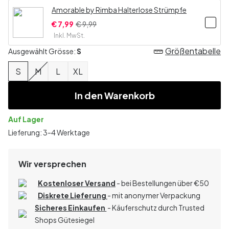
Amorable by Rimba Halterlose Strümpfe
€ 7,99
€ 9,99
Inkl. MwSt.
Größentabelle
Ausgewählt Grösse:
S
S
M
L
XL
In den Warenkorb
Auf Lager
Lieferung: 3-4 Werktage
Wir versprechen
Kostenloser Versand
- bei Bestellungen über
€
50
Diskrete Lieferung
- mit anonymer Verpackung
Sicheres Einkaufen
- Käuferschutz durch Trusted
Shops Gütesiegel